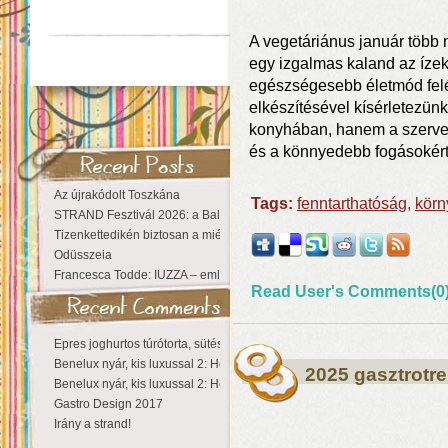
A vegetáriánus január több 
egy izgalmas kaland az ízek
egészségesebb életmód fel
elkészítésével kísérletezünk
konyhában, hanem a szervezet
és a könnyedebb fogásokért.
Az újrakódolt Toszkána
Tags:
fenntarthatóság
,
körn
STRAND Fesztivál 2026: a Balaton partján a nyár még tart!
Tizenkettedikén biztosan a miénk a Sziget!
Odüsszeia
Francesca Todde: IUZZA – emlékezet, táj és irodalom találkozása a Ma
Read User's Comments(0
Epres joghurtos túrótorta, sütés nélkül
Benelux nyár, kis luxussal 2: Hollandia
2025 gasztrotre
Benelux nyár, kis luxussal 2: Hollandia
Gastro Design 2017
Irány a strand!