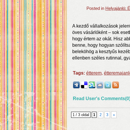
Posted in
Helyajánló: 
A kezdő vállalkozások jelent
öves vásárlóként – sok ese
hogy értem az okát. Hisz abb
benne, hogy hogyan szólít
beleköhög a kesztyűs kezéb
ellenben széles rutinnal, gya
Tags:
étterem
,
étteremajanl
Read User's Comments(0
1 / 3 oldal
1
2
3
»