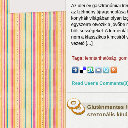
Az idei év gasztronómiai tr
az ízélmény újragondolása 
konyhák világában olyan iz
egyszerre ötvözik a jövőbe 
bölcsességeket. A fermentá
nem a klasszikus kimcsiről 
vezető […]
Tags:
fenntarthatóság
,
gom
Read User's Comments(0
Gluténmentes H
szezonális kíná