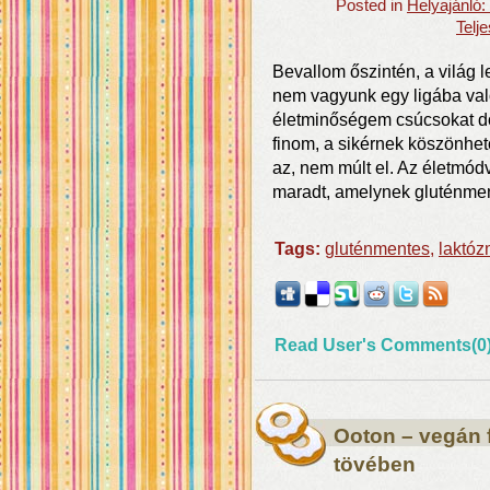
Posted in
Helyajánló
Telj
Bevallom őszintén, a világ l
nem vagyunk egy ligába való
életminőségem csúcsokat d
finom, a sikérnek köszönhet
az, nem múlt el. Az életmód
maradt, amelynek gluténme
Tags:
gluténmentes
,
laktóz
Read User's Comments(0
Ooton – vegán f
tövében