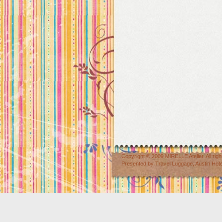
Copyright © 2009
MIRELLE Atelier
. All r
Presented by
Travel Luggage
,
Austin Hot