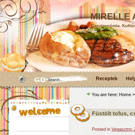
MIRELLE A
Gasztronómia. Kultúr
Receptek
Hel
You are here:
Home
>
Füstölt tofus, 
Posted in
Vegasztro: 