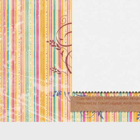
Copyright © 2009
MIRELLE Atelier
. All r
Presented by
Travel Luggage
,
Austin Hot