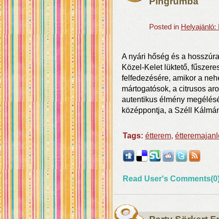
Pingrumba
Posted in
Helyajánló:
A nyári hőség és a hosszúra
Közel-Kelet lüktető, fűszere
felfedezésére, amikor a neh
mártogatósok, a citrusos aro
autentikus élmény megélésé
középpontja, a Széll Kálmán
Tags:
étterem
,
étteremajanl
Read User's Comments(0