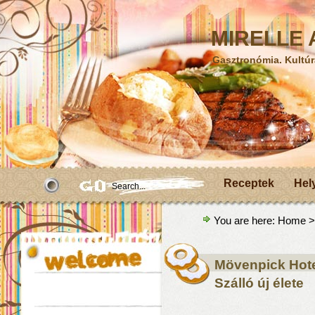
MIRELLE A
Gasztronómia. Kultúr
Receptek
Hel
You are here:
Home
>
Mövenpick Hote
Szálló új élete