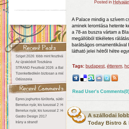
Posted in
Helyajá
A Palace mindig a szívem cs
aminek leromlása hetente ké
a 78-as buszra vártam a Bla
megállóból tökéletes rálátás
barátságos ornamentikával 
látható jelei hétről hétre eg
Sziget 2026: több mint fesztivál, egy városnyi élmény
Az újrakódolt Toszkána
Tags:
budapest
,
étterem
,
ho
STRAND Fesztivál 2026: a Balaton partján a nyár még tart!
Tizenkettedikén biztosan a miénk a Sziget!
Odüsszeia
Read User's Comments(0
Epres joghurtos túrótorta, sütés nélkül
Benelux nyár, kis luxussal 2: Hollandia
Benelux nyár, kis luxussal 2: Hollandia
A szállodai lobbi
Gastro Design 2017
Today Bistro &
Irány a strand!