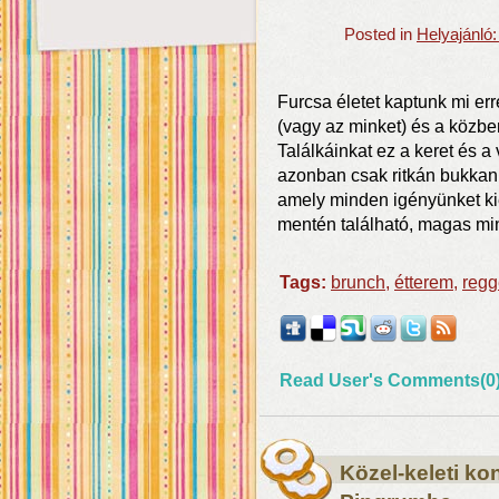
Posted in
Helyajánló
Furcsa életet kaptunk mi er
(vagy az minket) és a közb
Találkáinkat ez a keret és 
azonban csak ritkán bukkanu
amely minden igényünket kie
mentén található, magas min
Tags:
brunch
,
étterem
,
regg
Read User's Comments(0
Közel-keleti k