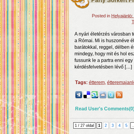
Party Sörkert F
Posted in
Helyajánló
T
A nyári életérzés városban
a Római. Mi is huszonéve élj
barátokkal, reggel, délben 
mindegy, hogy mit és hol es
fussunk le a partra enni egy
kérdésfelvetésben lévő […]
Tags:
étterem
,
étteremajanl
Read User's Comments(0
1 / 27 oldal
1
2
3
4
5
.