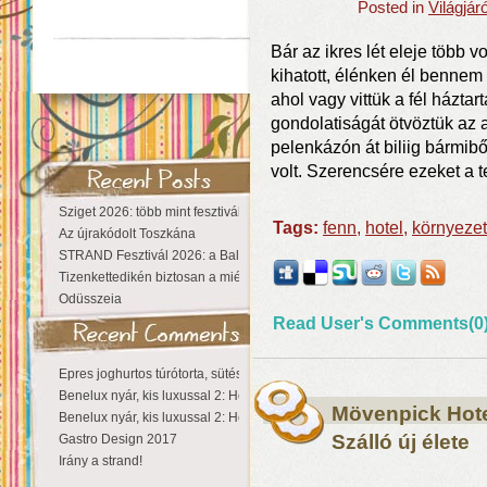
Posted in
Világjár
Bár az ikres lét eleje több v
kihatott, élénken él bennem
ahol vagy vittük a fél háztar
gondolatiságát ötvöztük az a
pelenkázón át biliig bármib
volt. Szerencsére ezeket a t
Sziget 2026: több mint fesztivál, egy városnyi élmény
Tags:
fenn
,
hotel
,
környeze
Az újrakódolt Toszkána
STRAND Fesztivál 2026: a Balaton partján a nyár még tart!
Tizenkettedikén biztosan a miénk a Sziget!
Odüsszeia
Read User's Comments(0
Epres joghurtos túrótorta, sütés nélkül
Benelux nyár, kis luxussal 2: Hollandia
Mövenpick Hote
Benelux nyár, kis luxussal 2: Hollandia
Szálló új élete
Gastro Design 2017
Irány a strand!