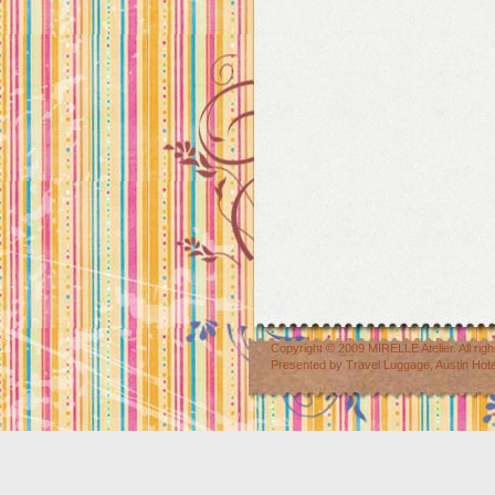
Copyright © 2009
MIRELLE Atelier
. All r
Presented by
Travel Luggage
,
Austin Hot