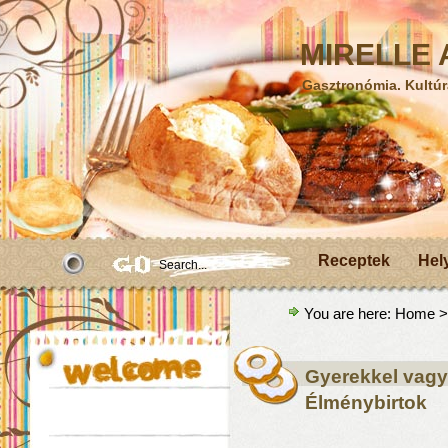
MIRELLE A
Gasztronómia. Kultúr
Receptek
Hel
You are here:
Home
>
Gyerekkel vagyo
Élménybirtok