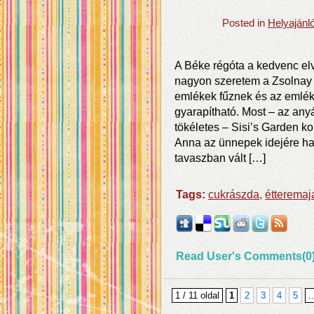
Posted in
Helyajánl
A Béke régóta a kedvenc elv
nagyon szeretem a Zsolnay
emlékek fűznek és az emlé
gyarapítható. Most – az an
tökéletes – Sisi’s Garden k
Anna az ünnepek idejére ha
tavaszban vált […]
Tags:
cukrászda
,
étteremaj
Read User's Comments(0
1 / 11 oldal
1
2
3
4
5
..