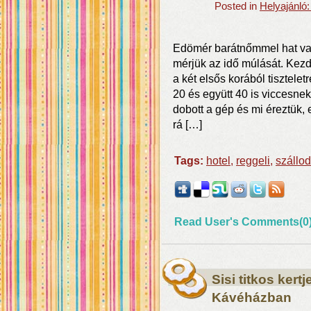
Posted in
Helyajánló
Edömér barátnőmmel hat vag
mérjük az idő múlását. Kezde
a két elsős korából tisztele
20 és együtt 40 is viccesne
dobott a gép és mi éreztük,
rá […]
Tags:
hotel
,
reggeli
,
szállo
Read User's Comments(0
Sisi titkos ker
Kávéházban