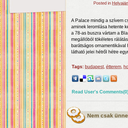
Posted in
Helyajá
A Palace mindig a szívem cs
aminek leromlása hetente ké
a 78-as buszra vártam a Bla
megállóból tökéletes rálátás
barátságos ornamentikával 
látható jelei hétről hétre eg
Tags:
budapest
,
étterem
,
ho
Read User's Comments(0
Nem csak ünnep