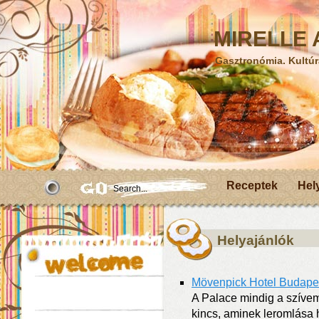
MIRELLE A
Gasztronómia. Kultúr
Receptek
Hel
Helyajánlók
Mövenpick Hotel Budapest
A Palace mindig a szívem
kincs, aminek leromlása