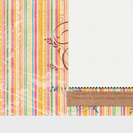
Copyright © 2009
MIRELLE Atelier
. All r
Presented by
Travel Luggage
,
Austin Hot