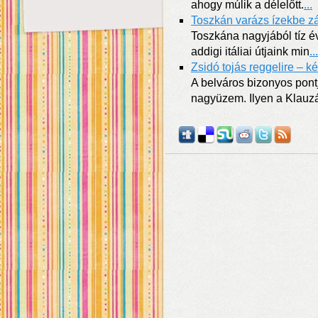
ahogy múlik a délelőtt.
...
Toszkán varázs ízekbe zá
Toszkána nagyjából tíz év
addigi itáliai útjaink min
...
Zsidó tojás reggelire – k
A belváros bizonyos pont
nagyüzem. Ilyen a Klauzál