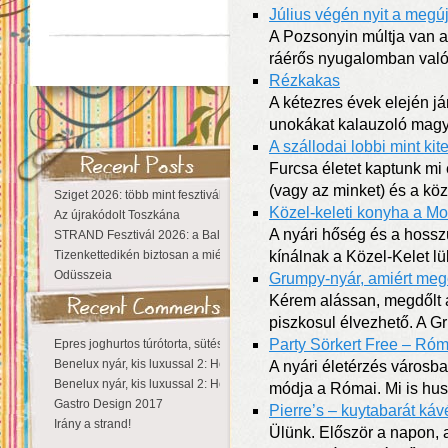
Július végén nyit a megú
A Pozsonyin múltja van a 
ráérős nyugalomban való
Rézkakas
A kétezres évek elején j
unokákat kalauzoló magy
A szállodai lobbi mint kite
Furcsa életet kaptunk mi 
(vagy az minket) és a k
Sziget 2026: több mint fesztivál, egy városnyi élmény
Közel-keleti konyha a M
Az újrakódolt Toszkána
A nyári hőség és a hossz
STRAND Fesztivál 2026: a Balaton partján a nyár még tart!
Tizenkettedikén biztosan a miénk a Sziget!
kínálnak a Közel-Kelet lü
Odüsszeia
Grumpy-nyár, amiért meg
Kérem alássan, megdőlt a 
piszkosul élvezhető. A G
Party Sörkert Free – Róm
Epres joghurtos túrótorta, sütés nélkül
Benelux nyár, kis luxussal 2: Hollandia
A nyári életérzés városb
Benelux nyár, kis luxussal 2: Hollandia
módja a Római. Mi is hu
Gastro Design 2017
Pierre’s – kuytabarát ká
Irány a strand!
Ülünk. Először a napon, 