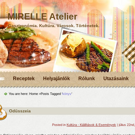
MIRELLE Atelier
Gasztronómia. Kultúra. Városok. Történetek.
Receptek
Helyajánlók
Rólunk
Utazásaink
You are here:
Home
>Posts Tagged ‘
könyv
’
Odüsszeia
Posted in
Kultúra - Kiállítások & Események
| július 22nd