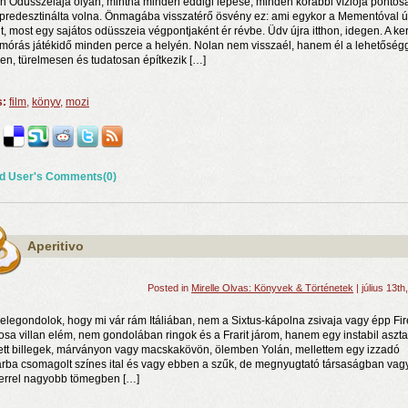
n Odüsszeiája olyan, mintha minden eddigi lépése, minden korábbi víziója pontos
 predesztinálta volna. Önmagába visszatérő ösvény ez: ami egykor a Mementóval ú
lt, most egy sajátos odüsszeia végpontjaként ér révbe. Üdv újra itthon, idegen. A ke
mórás játékidő minden perce a helyén. Nolan nem visszaél, hanem él a lehetőségg
en, türelmesen és tudatosan építkezik […]
s:
film
,
könyv
,
mozi
d User's Comments(0)
rosnyi élmény
n a nyár még tart!
t!
Aperitivo
Posted in
Mirelle Olvas: Könyvek & Történetek
| július 13th
elegondolok, hogy mi vár rám Itáliában, nem a Sixtus-kápolna zsivaja vagy épp Fi
osa villan elém, nem gondolában ringok és a Frarit járom, hanem egy instabil aszta
ett billegek, márványon vagy macskakövön, ölemben Yolán, mellettem egy izzadó
rba csomagolt színes ital és vagy ebben a szűk, de megnyugtató társaságban vag
rrel nagyobb tömegben […]