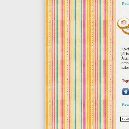
Rea
Ková
jól i
Álta
embe
szte
Tag
Rea
1 / 4