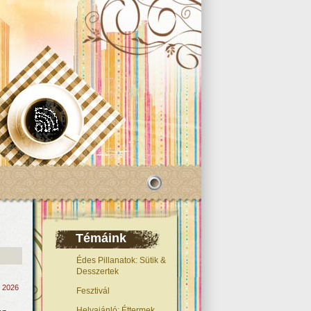
Témáink
Édes Pillanatok: Sütik &
Desszertek
, 2026
Fesztivál
Helyajánló: Éttermek,