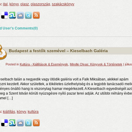
s:
ital
,
könyv
,
olasz
,
olaszország
,
szakácskönyv
d User's Comments(0)
Budapest a festők szemével – Kieselbach Galéria
Posted in
Kultúra - Kiállítások & Események
,
Mirelle Olvas: Könyvek & Történetek
| júliu
eselbach talán a negyedik vagy ötödik galéria volt a Falk Miksában, akikkel apám
ozni kezdett. Akkor születtek, a tökéletes üzlethelyiség és a legjobb tanácsadó mell
gényes önálló hang is viszonylag hamar megérkezett. A Kieselbach egyediségét azó
meg a Szent István körúti nyüzsgésre nyíló pazar terei adják. Az utóbbi néhány évb
mel […]
s:
kiállítás
,
könyv
,
kultúra