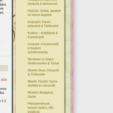
an
kávézók & kedvencek
tjára
rek
Húúúús: Sültek, steakek
el,
és húsos fogások
Kotyogós: Kávés
kalandok & Történetek
Kultúra – Kiállítások &
Események
Levesek: A húslevestől
a modern
krémlevesekig
Mentesen is Teljes:
Gluténmentes & Társai
Mirelle Olvas: Könyvek
& Történetek
, 2026
Mirelle Tésztái: Gyors
ebédek és vacsorák
renze
Mirelle's Budapest
lka
Guide
y 1-2
Péksütemények:
kenyér, kalács, kifli,
pogácsa