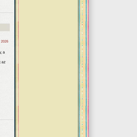
, 2026
, a
k az