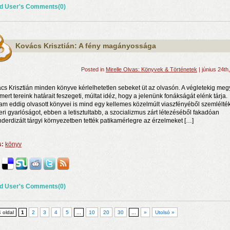
d User's Comments(0)
Kovács Krisztián: A fény magányossága
Posted in
Mirelle Olvas: Könyvek & Történetek
| június 24th
cs Krisztián minden könyve kérlelhetetlen sebeket üt az olvasón. A végletekig megy
smert tereink határait feszegeti, múltat idéz, hogy a jelenünk fonákságát elénk tárja.
lam eddig olvasott könyvei is mind egy kellemes közelmúlt viaszfényéből szemlélté
ri gyarlóságot, ebben a letisztultabb, a szocializmus zárt létezéséből fakadóan
nderdizált tárgyi környezetben tették patikamérlegre az érzelmeket […]
s:
könyv
d User's Comments(0)
4 oldal
1
2
3
4
5
...
10
20
30
...
»
Utolsó »