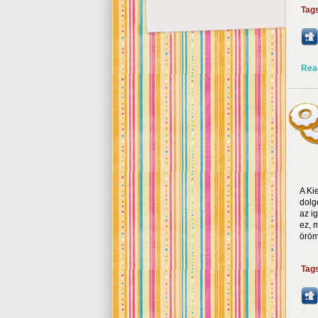
Tag
Rea
A Ki
dolg
az i
ez, 
öröm
Tag