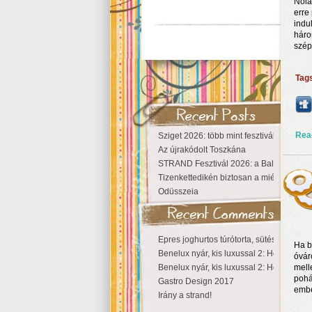
Nola
erre
indu
háro
szép
Tag
Rea
Sziget 2026: több mint fesztivál, egy vá
Az újrakódolt Toszkána
STRAND Fesztivál 2026: a Balaton partjá
Tizenkettedikén biztosan a miénk a Szige
Odüsszeia
Epres joghurtos túrótorta, sütés nélkül
Ha b
Benelux nyár, kis luxussal 2: Hollandia
óvár
Benelux nyár, kis luxussal 2: Hollandia
mell
pohá
Gastro Design 2017
embe
Irány a strand!