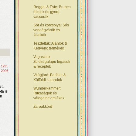
Reggel & Este: Brunch
ötletek és gyors
vacsorák
Sör és korcsolya: Sós
vendégvárók és
falatkák
Teszteltük: Ajánlók &
Kedvenc termékek
Vegasztro:
Zöldségalapú fogások
s 12th,
& receptek
2026
Világjáró: Belföldi &
Külföldi kalandok
ett
Wunderkammer:
ta is
Ritkaságok és
en
válogatott emlékek
Záróakkord