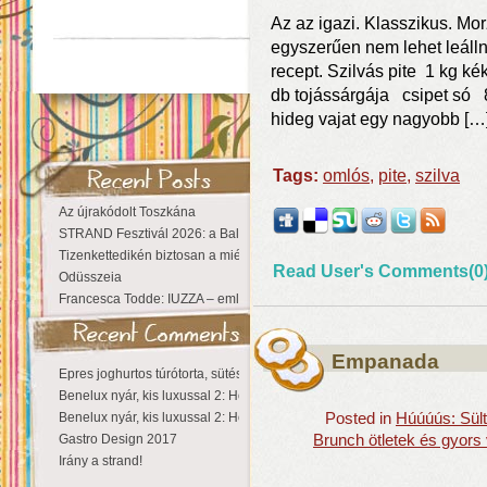
Az az igazi. Klasszikus. Mo
egyszerűen nem lehet leálln
recept. Szilvás pite 1 kg k
db tojássárgája csipet só
hideg vajat egy nagyobb […
Tags:
omlós
,
pite
,
szilva
Az újrakódolt Toszkána
STRAND Fesztivál 2026: a Balaton partján a nyár még tart!
Tizenkettedikén biztosan a miénk a Sziget!
Read User's Comments(0
Odüsszeia
Francesca Todde: IUZZA – emlékezet, táj és irodalom találkozása a Ma
Empanada
Epres joghurtos túrótorta, sütés nélkül
Benelux nyár, kis luxussal 2: Hollandia
Benelux nyár, kis luxussal 2: Hollandia
Posted in
Húúúús: Sült
Gastro Design 2017
Brunch ötletek és gyors
Irány a strand!