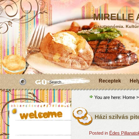
MIRELLE A
Gasztronómia. Kultúr
Receptek
Hel
You are here:
Home
>
Házi szilvás pit
Posted in
Édes Pillanato