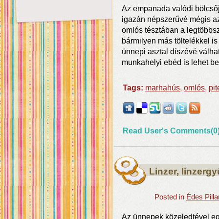
Az empanada valódi bölcsőj
igazán népszerűvé mégis az 
omlós tésztában a legtöbbsz
bármilyen más töltelékkel is
ünnepi asztal díszévé válhat
munkahelyi ebéd is lehet b
Tags:
marhahús
,
omlós
,
pit
Read User's Comments(0
Linzer, linzerg
Posted in
Édes Pill
Az ünnepek közeledtével eg