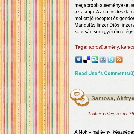
mégapróbb süteményeket sü
az alapja. Az omlós tészta 
mellett jó receptet és gondos
Mandulás linzer Diós linzer
kapcsán sem győzőm elégsz
Tags:
aprósütemény
,
karác
Read User's Comments(0
Samosa, Airfry
Posted in
Vegasztro: Zö
A Nők – hat évnyi készsége