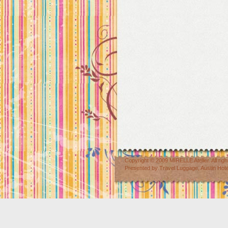
Copyright © 2009
MIRELLE Atelier
. All r
Presented by
Travel Luggage
,
Austin Hot