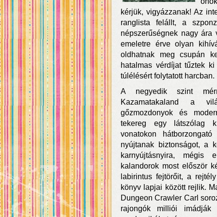
önök
kérjük, vigyázzanak! Az in
ranglista felállt, a szpo
népszerűségnek nagy ára v
emeletre érve olyan kihí
oldhatnak meg csupán ket
hatalmas vérdíjat tűztek ki
túlélésért folytatott harcban.
A negyedik szint mérn
Kazamatakaland a vilá
gőzmozdonyok és modern 
tekereg egy látszólag k
vonatokon hátborzongató
nyújtanak biztonságot, a 
karnyújtásnyira, mégis e
kalandorok most először k
labirintus fejtörőit, a rej
könyv lapjai között rejlik.
Dungeon Crawler Carl soroza
rajongók milliói imádják 