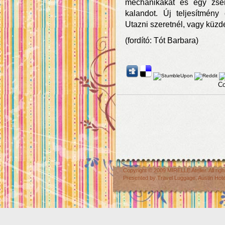
mechanikákat és egy zseniá
kalandot. Új teljesítmény 
Utazni szeretnél, vagy küzde
(fordító: Tót Barbara)
Co
Copyright © 2009
MIRELLE Atelier
. All r
Presented by
Travel Luggage
,
Austin Hot