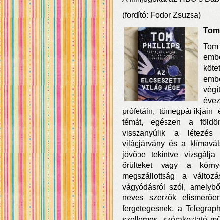
(fordító: Fodor Zsuzsa)
Tom 
Tom 
embe
köte
embe
vég
évez
prófétáin, tömegpánikjain 
témát, egészen a földön
visszanyúlik a létezés
világjárvány és a klímavál
jövőbe tekintve vizsgálja
őrülteket vagy a környe
megszállottság a változ
vágyódásról szól, amelybő
neves szerzők elismerően
fergetegesnek, a Telegrap
szellemes, szórakoztató m