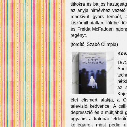
titkokra és baljós hazugság
az anyja hírnévhez vezető ú
rendkívül gyors tempót, a
kiszámíthatatlan, földbe dö
és Freida McFadden rajong
regényt.
(fordító: Szabó Olimpia)
Ková
1975
Apol
tech
hétk
az 
Kaje
élet elismert alakja, a C
televízió kedvence. A csil
depresszió és a múltjából 
ugyanis a katonai felderíté
kollégáiról, most pedig 