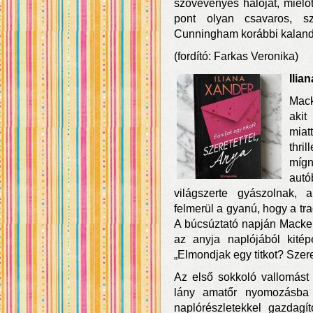
szövevényes hálóját, mielőt
pont olyan csavaros, sz
Cunningham korábbi kaland
(fordító: Farkas Veronika)
Ilia
Mack
akit
miat
thri
míg
aut
világszerte gyászolnak,
felmerül a gyanú, hogy a tr
A búcsúztató napján Macken
az anyja naplójából kitépe
„Elmondjak egy titkot? Szere
Az első sokkoló vallomást
lány amatőr nyomozásba
naplórészletekkel gazdagí