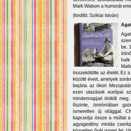
Mark Watson a humorát emel
(fordító: Sziklai István)
Agat
Agat
szem
be. 
írón
hal
Mal
összekötötte az életét. Ez 
közötti éveit, amelyek sorá
bejárta az ókori Mezopotá
ezen utazások európai sz
mindennapjait örökíti meg
őszinte, öniróniában ga
ismeretlen új világgal. C
kapcsolja össze a múltat a 
agyagedény mintás cserépd
közvetlen ősét ismeri fel, lá