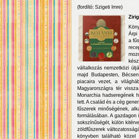
(fordító: Szigeti Imre)
Ziri
Köny
Árpi
a fű
rec
moz
kész
vállalkozás nemzetközi útjá
majd Budapesten, Bécsen
piacaira vezet, a világhá
Magyarországra tér vissz
Monarchia hadseregének hiv
lett. A család és a cég gene
fűszerek minőségének, alk
formálásában. A gazdagon illu
sokszínűségét, külön kitérv
zöldfűszerek változatosságá
könyvben található közel 