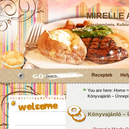
MIRELLE A
Gasztronómia. Kultúr
Receptek
Hel
You are here:
Home
Könyvajánló – Ünnepi
Könyvajánló – 