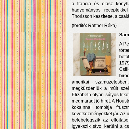
a francia és olasz konyhá
hagyományos receptekkel 
Thorisson készítette, a csal
(fordító: Rattner Réka)
Sama
A Pe
tör
befo
1979
Csil
biro
amerikai száműzetésbe
megküzdeniük a múlt szell
Elizabeth olyan súlyos titk
megmaradt jó hírét. A Housto
kokainnal tompítja frusz
következményekkel jár. Az 
belebetegszik az elfojtá
igyekszik távol kerülni a 