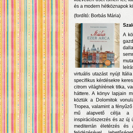
és a modern hétköznapok köz
(fordító: Borbás Mária)
Szal
A kö
gazd
dall
sem
muta
leír
virtuális utazást nyújt Itál
specifikus kérdésekre keres
citrom világhírének titka, 
háttere. A könyv lapjain 
köztük a Dolomitok vonula
Tropea, valamint a fényűző 
mű alapvető célja a h
inspirációszerzés és az új ú
mediterrán életérzés és 
felidézésével, lehetős