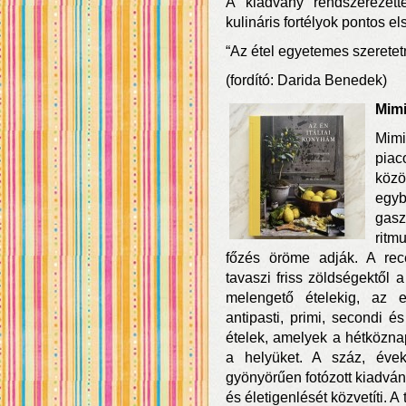
A kiadvány rendszerezett
kulináris fortélyok pontos els
“Az étel egyetemes szerete
(fordító: Darida Benedek)
Mimi
Mim
piac
közö
egy
gas
ritm
főzés öröme adják. A rec
tavaszi friss zöldségektől a
melengető ételekig, az 
antipasti, primi, secondi é
ételek, amelyek a hétközna
a helyüket. A száz, évek a
gyönyörűen fotózott kiadvá
és életigenlését közvetíti. A