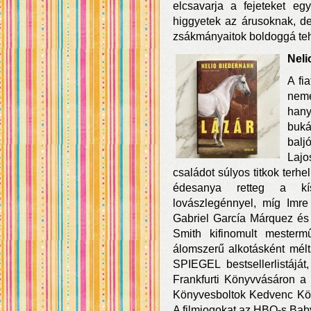
elcsavarja a fejeteket egy
higgyetek az árusoknak, de
zsákmányaitok boldoggá teh
Neli
A fi
neme
hany
buká
balj
Lajo
családot súlyos titkok terhel
édesanya retteg a kís
lovászlegénnyel, míg Imre 
Gabriel García Márquez és
Smith kifinomult mesterm
álomszerű alkotásként mél
SPIEGEL bestsellerlistájá
Frankfurti Könyvvásáron a 
Könyvesboltok Kedvenc Könyv
A filmjogokat az HBO-s Baby