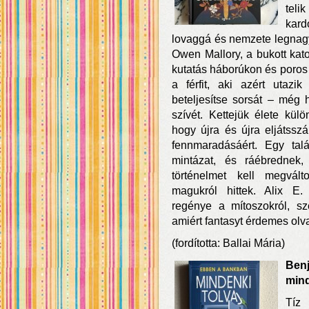
teli
kard
lovaggá és nemzete legnag
Owen Mallory, a bukott kat
kutatás háborúkon és poros 
a férfit, aki azért utaz
beteljesítse sorsát – még
szívét. Kettejük élete külö
hogy újra és újra eljátssz
fennmaradásáért. Egy tal
mintázat, és ráébrednek
történelmet kell megvál
magukról hittek. Alix E.
regénye a mítoszokról, sz
amiért fantasyt érdemes olv
(fordította: Ballai Mária)
Ben
mind
Tíz 