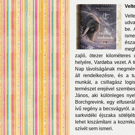
Velt
Velt
udva
be. 
isme
észa
megf
zajló, ötezer kilométeres
helyére, Vardøba vezet. A t
Nap távolságának megmérés
áll rendelkezésre, és a t
munkát, a csillagász logis
természet erejével szembesül
János, aki különleges nyel
Borchgrevink, egy elfuserál
ívű regény a becsvágyról, a 
sarkvidéki éjszaka sötétjé
lehet kiszámítani a kozmik
szívét sem ismeri.