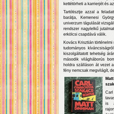
kettétörheti a karrierjét és az
Tartótisztje azzal a felad
barátja, Kemenesi Györg
univerzum tágulását vizsgál
rendszer nagylelkű jutalma
erkölcsi csapdává válik.
Kovács Krisztián történelmi r
tudományos kíváncsiságról,
kiszolgáltatott tehetség á
második világháborús bom
holdra szálláson át vezet a
fény nemcsak megvilágít, de 
Matt
sza
Car
tava
is 
rajo