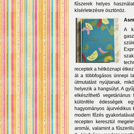
fűszerek helyes használa
kísérletezésre ösztönöz.
Asma
A k
gasz
szül
Expr
szak
tec
receptek a hétköznapi étkez
át a többfogásos ünnepi l
útmutatást nyújtanak, mi
helyezik a hangsúlyt. A gyű
elkészíthető vegetáriánus
különféle édességek eg
hagyományos ájurvédikus k
modern főzés gyakorlatával
recepten keresztül megele
aromái, valamint a fűszeril