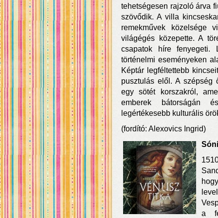
tehetségesen rajzoló árva fi
szövődik. A villa kincses
remekművek közelsége viga
világégés közepette. A t
csapatok híre fenyegeti.
történelmi eseményeken alap
Képtár legféltettebb kincse
pusztulás elől. A szépség 
egy sötét korszakról, am
emberek bátorságán és 
legértékesebb kulturális ör
(fordító: Alexovics Ingrid)
Sóni
1510
Sand
hogy
leve
Vesp
a f