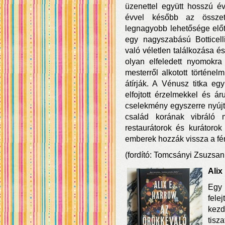
üzenettel együtt hosszú é
évvel később az összetö
legnagyobb lehetősége előtt 
egy nagyszabású Botticelli-
való véletlen találkozása é
olyan elfeledett nyomokr
mesterről alkotott történel
átírják. A Vénusz titka egy
elfojtott érzelmekkel és ár
cselekmény egyszerre nyújt
család korának vibráló 
restaurátorok és kurátorok
emberek hozzák vissza a fény
(fordító: Tomcsányi Zsuzsan
Alix
Egy
fele
kezd
tisz