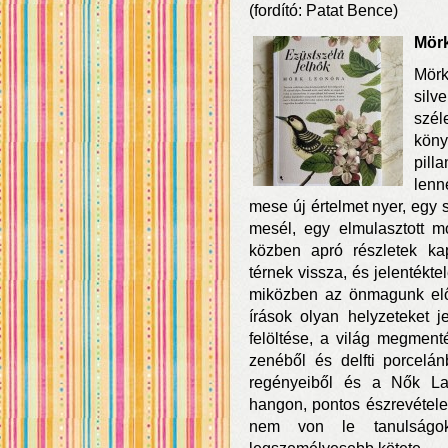
(fordító: Patat Bence)
Mörk
Mörk
silv
szél
köny
pill
lenn
mese új értelmet nyer, egy 
mesél, egy elmulasztott 
közben apró részletek kap
térnek vissza, és jelenték
miközben az önmagunk elől 
írások olyan helyzeteket 
felöltése, a világ megmen
zenéből és delfti porcelán
regényeiből és a Nők Lap
hangon, pontos észrevétele
nem von le tanulságo