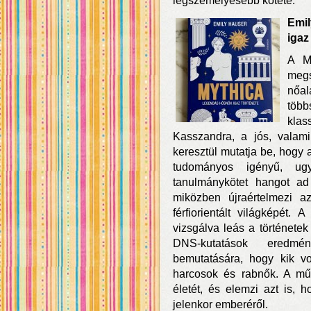
legszemélyesebb kötete.
Emi
igaz
A My
megs
nőa
több
klas
Kasszandra, a jós, valam
keresztül mutatja be, hogy a
tudományos igényű, ug
tanulmánykötet hangot ad 
miközben újraértelmezi az
férfiorientált világképét.
vizsgálva leás a történetek
DNS-kutatások eredmén
bemutatására, hogy kik vo
harcosok és rabnők. A mű 
életét, és elemzi azt is,
jelenkor emberéről.