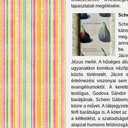
tapasztalati megélésére.
Sche
Sche
káno
meg.
ann
be. 
Jáci
Jézus mellé. A hűséges állat
ugyanakkor komikus nézőpo
közös történetét. Jácint
értelmezési viszonyai sem k
evangéliumoktól. A kerett
teológus, Godova Sándor k
barátjának, Schein Gáborna
közre a művet. A lábjegyzet
férfi barátsága is. A kötet az
a kétkedést, a szabadságot
alapzat humoros felülvizsgál