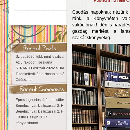
Posted in
Mirelle 
Csodás napoknak nézünk el
ránk, a Könyvhéten való
vakációnak! Idén is parádés
gazdag merítést, a fant
szakácskönyvekig.
Sziget 2026: több mint fesztivál, egy városnyi élmény
Az újrakódolt Toszkána
STRAND Fesztivál 2026: a Balaton partján a nyár még tart!
Tizenkettedikén biztosan a miénk a Sziget!
Odüsszeia
Epres joghurtos túrótorta, sütés nélkül
Benelux nyár, kis luxussal 2: Hollandia
Benelux nyár, kis luxussal 2: Hollandia
Gastro Design 2017
Irány a strand!