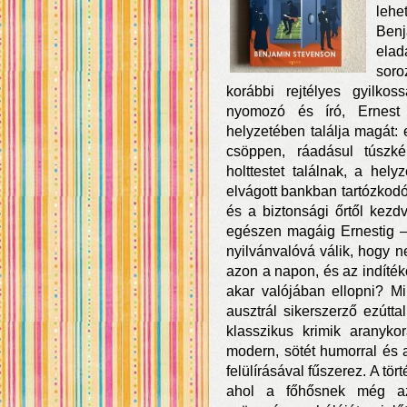
lehe
Ben
elad
sor
korábbi rejtélyes gyilkos
nyomozó és író, Ernest 
helyzetében találja magát: 
csöppen, ráadásul túszké
holttestet találnak, a hely
elvágott bankban tartózkodó 
és a biztonsági őrtől kez
egészen magáig Ernestig –
nyilvánvalóvá válik, hogy n
azon a napon, és az indítéko
akar valójában ellopni? Mi
ausztrál sikerszerző ezútta
klasszikus krimik aranyko
modern, sötét humorral és a
felülírásával fűszerez. A tör
ahol a főhősnek még az