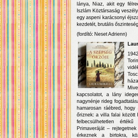
lánya, Niaz, akit egy félr
Iszlám Köztársaság veszélye
egy aspeni karácsonyi éjsza
kezdetét, brutális őszintesé
(fordító: Neset Adrienn)
Laur
1942
Torin
vidé
Tosc
háza
Mive
kapcsolatot, a lány ideg
nagynénje rideg fogadtatása
hamarosan ráébred, hogy a
őriznek: a villa falai közö
felbecsülhetetlen érték
Primaveráját – rejtegetne
érkeznek a birtokra, k