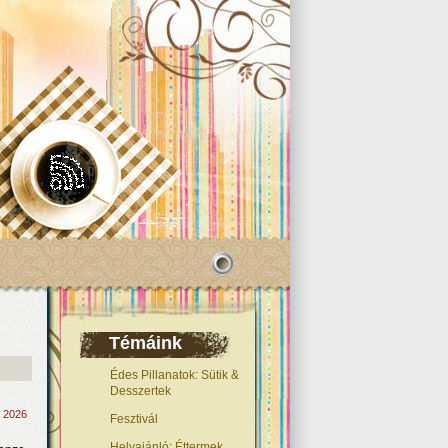
Témáink
Édes Pillanatok: Sütik &
Desszertek
, 2026
Fesztivál
Helyajánló: Éttermek,