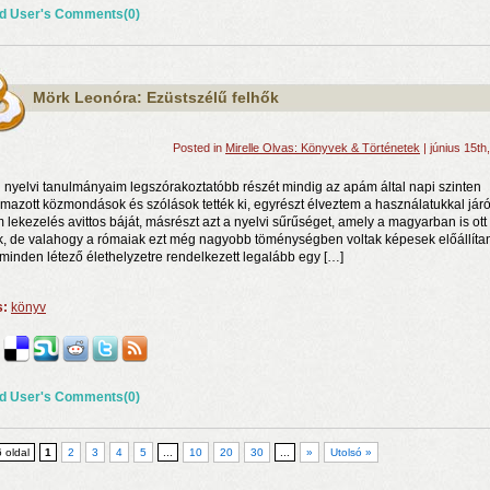
d User's Comments(0)
Mörk Leonóra: Ezüstszélű felhők
Posted in
Mirelle Olvas: Könyvek & Történetek
| június 15th
n nyelvi tanulmányaim legszórakoztatóbb részét mindig az apám által napi szinten
lmazott közmondások és szólások tették ki, egyrészt élveztem a használatukkal jár
m lekezelés avittos báját, másrészt azt a nyelvi sűrűséget, amely a magyarban is ott
k, de valahogy a rómaiak ezt még nagyobb töménységben voltak képesek előállítan
minden létező élethelyzetre rendelkezett legalább egy […]
s:
könyv
d User's Comments(0)
6 oldal
1
2
3
4
5
...
10
20
30
...
»
Utolsó »