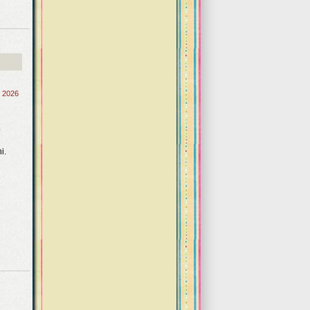
, 2026
ó
i.