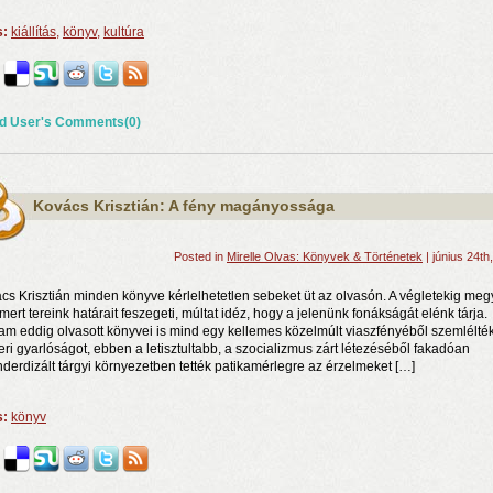
s:
kiállítás
,
könyv
,
kultúra
d User's Comments(0)
Kovács Krisztián: A fény magányossága
Posted in
Mirelle Olvas: Könyvek & Történetek
| június 24th
cs Krisztián minden könyve kérlelhetetlen sebeket üt az olvasón. A végletekig megy
smert tereink határait feszegeti, múltat idéz, hogy a jelenünk fonákságát elénk tárja.
lam eddig olvasott könyvei is mind egy kellemes közelmúlt viaszfényéből szemlélté
ri gyarlóságot, ebben a letisztultabb, a szocializmus zárt létezéséből fakadóan
nderdizált tárgyi környezetben tették patikamérlegre az érzelmeket […]
s:
könyv