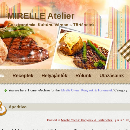
MIRELLE Atelier
Gasztronómia. Kultúra. Városok. Történetek.
Receptek
Helyajánlók
Rólunk
Utazásaink
You are here:
Home
>Archive for the ‘
Mirelle Olvas: Könyvek & Történetek
’ Category
Aperitivo
Posted in
Mirelle Olvas: Könyvek & Történetek
| július 13th