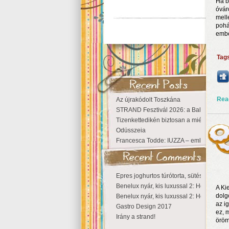
Ha b
óvár
mell
pohá
embe
Tag
Rea
Az újrakódolt Toszkána
STRAND Fesztivál 2026: a Balaton partjá
Tizenkettedikén biztosan a miénk a Szige
Odüsszeia
Francesca Todde: IUZZA – emlékezet, tá
Epres joghurtos túrótorta, sütés nélkül
Benelux nyár, kis luxussal 2: Hollandia
A Ki
dolg
Benelux nyár, kis luxussal 2: Hollandia
az i
Gastro Design 2017
ez, 
Irány a strand!
öröm