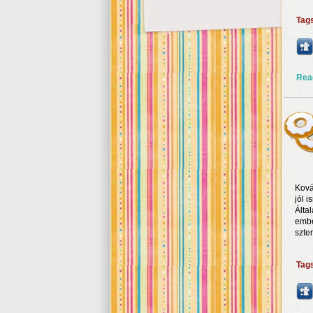
Tag
Rea
Ková
jól i
Álta
embe
szte
Tag