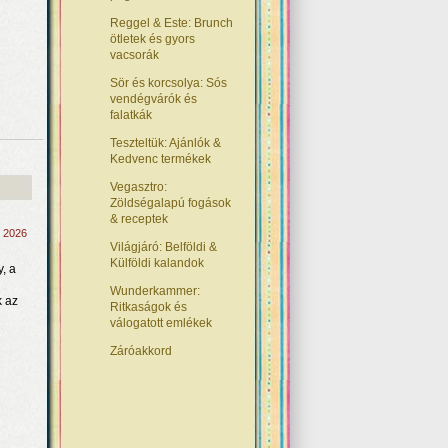
Reggel & Este: Brunch
ötletek és gyors
vacsorák
Sör és korcsolya: Sós
vendégvárók és
falatkák
Teszteltük: Ajánlók &
Kedvenc termékek
Vegasztro:
Zöldségalapú fogások
& receptek
, 2026
Világjáró: Belföldi &
Külföldi kalandok
, a
Wunderkammer:
k az
Ritkaságok és
válogatott emlékek
Záróakkord