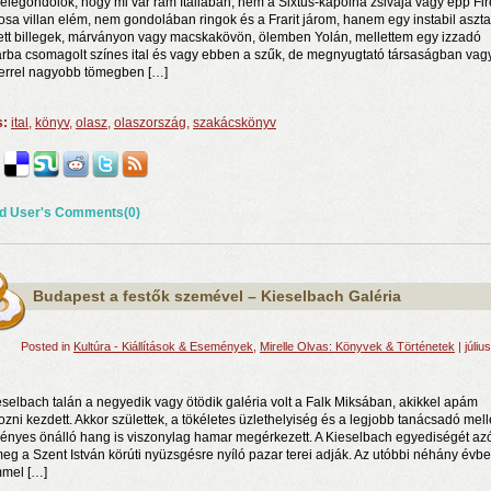
elegondolok, hogy mi vár rám Itáliában, nem a Sixtus-kápolna zsivaja vagy épp Fi
osa villan elém, nem gondolában ringok és a Frarit járom, hanem egy instabil aszta
ett billegek, márványon vagy macskakövön, ölemben Yolán, mellettem egy izzadó
rba csomagolt színes ital és vagy ebben a szűk, de megnyugtató társaságban vag
rrel nagyobb tömegben […]
s:
ital
,
könyv
,
olasz
,
olaszország
,
szakácskönyv
d User's Comments(0)
n a nyár még tart!
t!
Budapest a festők szemével – Kieselbach Galéria
j és irodalom találkozása a Mai Manó Házban
Posted in
Kultúra - Kiállítások & Események
,
Mirelle Olvas: Könyvek & Történetek
| júliu
eselbach talán a negyedik vagy ötödik galéria volt a Falk Miksában, akikkel apám
ozni kezdett. Akkor születtek, a tökéletes üzlethelyiség és a legjobb tanácsadó mell
gényes önálló hang is viszonylag hamar megérkezett. A Kieselbach egyediségét azó
meg a Szent István körúti nyüzsgésre nyíló pazar terei adják. Az utóbbi néhány évb
mel […]