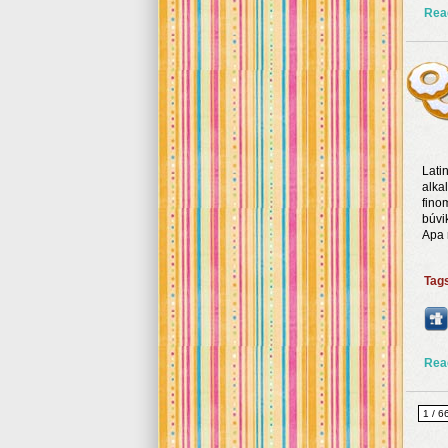
Rea
Lati
alka
fino
búvi
Apa 
Tag
Rea
1 / 6