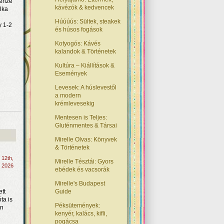
renze
kávézók & kedvencek
lka
Húúúús: Sültek, steakek
y 1-2
és húsos fogások
Kotyogós: Kávés
kalandok & Történetek
Kultúra – Kiállítások &
Események
Levesek: A húslevestől
a modern
krémlevesekig
Mentesen is Teljes:
Gluténmentes & Társai
Mirelle Olvas: Könyvek
& Történetek
s 12th,
Mirelle Tésztái: Gyors
2026
ebédek és vacsorák
Mirelle's Budapest
ett
Guide
ta is
Péksütemények:
en
kenyér, kalács, kifli,
pogácsa