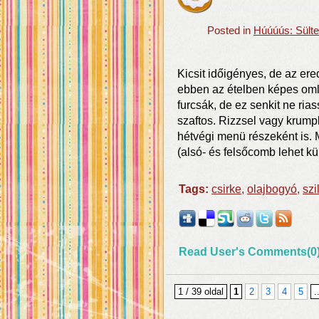
Posted in
Húúúús: Sülte
Kicsit időigényes, de az ere
ebben az ételben képes omló
furcsák, de ez senkit ne ri
szaftos. Rizzsel vagy krumpl
hétvégi menü részeként is.
(alsó- és felsőcomb lehet kü
Tags:
csirke
,
olajbogyó
,
szi
Read User's Comments(0
1 / 39 oldal
1
2
3
4
5
.