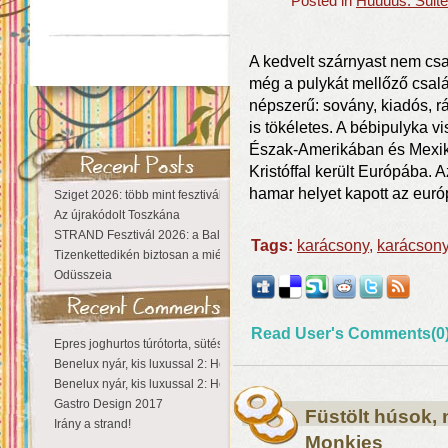
Posted in
Húúúús: Sülte
A kedvelt szárnyast nem cs
még a pulykát mellőző csalá
népszerű: sovány, kiadós, rá
is tökéletes. A bébipulyka v
Észak-Amerikában és Mexi
Kristóffal került Európába. 
hamar helyet kapott az eur
Sziget 2026: több mint fesztivál, egy városnyi élmény
Az újrakódolt Toszkána
STRAND Fesztivál 2026: a Balaton partján a nyár még tart!
Tags:
karácsony
,
karácsony
Tizenkettedikén biztosan a miénk a Sziget!
Odüsszeia
Read User's Comments(0
Epres joghurtos túrótorta, sütés nélkül
Benelux nyár, kis luxussal 2: Hollandia
Benelux nyár, kis luxussal 2: Hollandia
Gastro Design 2017
Füstölt húsok,
Irány a strand!
Monkies