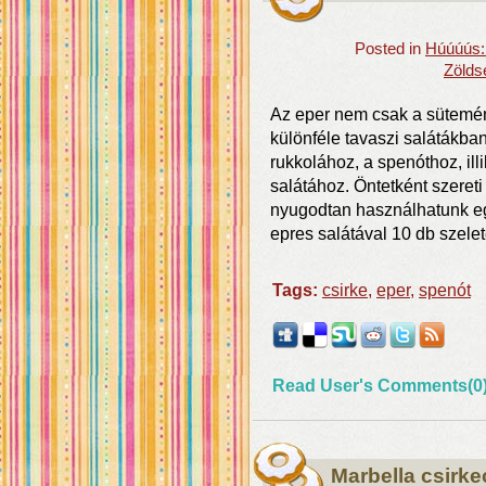
Posted in
Húúúús: 
Zölds
Az eper nem csak a sütemé
különféle tavaszi salátákban
rukkolához, a spenóthoz, il
salátához. Öntetként szeret
nyugodtan használhatunk egy
epres salátával 10 db szelet
Tags:
csirke
,
eper
,
spenót
Read User's Comments(0
Marbella csirk