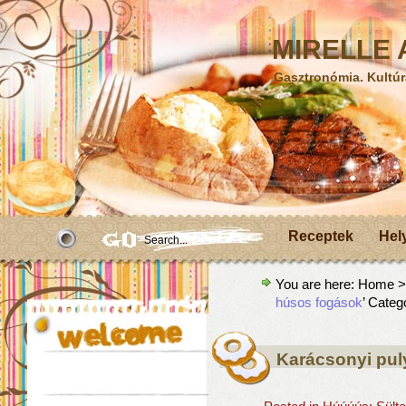
MIRELLE A
Gasztronómia. Kultúr
Receptek
Hel
You are here:
Home
>A
húsos fogások
’ Categ
Karácsonyi pul