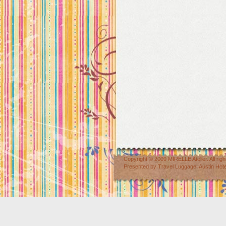
Copyright © 2009
MIRELLE Atelier
. All r
Presented by
Travel Luggage
,
Austin Hot