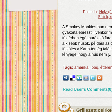
Posted in
Helyajá
Sültek, 
A Smokey Monkies-ban nem s
gyakorta ébreszt, ilyenkor me
tűztérben égő, parázsló fára
a kisebb húsok, például az 
füstölés a Karib-térség talá
lényege, hogy a hús nem […
Tags:
amerikai
,
bbq
,
éttere
Read User's Comments(0
Grillezett csir