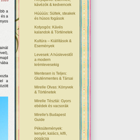
, 2026
kávézók & kedvencek
ább a
Húúúús: Sültek, steakek
 és a
és húsos fogások
ányos
Kotyogós: Kávés
kalandok & Történetek
Kultúra – Kiállítások &
Események
ainál
vel),
Levesek: A húslevestől
 majd
a modern
nnába
krémlevesekig
Mentesen is Teljes:
hozta
Gluténmentes & Társai
fel a
özött
Mirelle Olvas: Könyvek
& Történetek
Mirelle Tésztái: Gyors
ebédek és vacsorák
Mirelle's Budapest
Guide
Péksütemények:
kenyér, kalács, kifli,
pogácsa