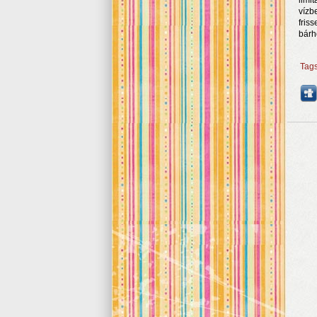
limi
vízb
fris
bárh
Tag