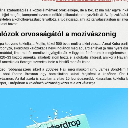
Posted in
Teszteltük: Ajánlók & Kedvenc termékek
| június 8th
ár a szabadság és a közös élmények örök jelképe, de a fókusz ma már egyre ink
ta fejjel megélt, kompromisszumok nélküli pillanatokra helyeződik át. Az éjszakázást
éktelen alkoholfogyasztást felváltotta a tudatosság, ami az italválasztásban is látv
latot hozott.
lózok orvosságától a mozivászonig
pa kedvenc koktélja, a Mojito, közel 500 éves múltra tekint vissza. A mai Kuba partj
rgonyzó, skorbutos kalózokat a helyi indiánok még aguardientével (a rum nyers ősé
rnáddal, lime-mal és mentával gyógyították. A lágyabb fehér rumok megjelenése,
920–33 közötti amerikai alkoholtilalom hozta el a globális áttörést, amikor a Hava
n a nyár még tart!
ó amerikaiak tömegei szerettek bele a frissítő mentás italba.
t!
gső, robbanásszerű sikert a 2002-es Halj meg máskor! című James Bond-film 
 ahol Pierce Brosnan egy hamisítatlan kubai Mojitóval a kezében tűnt 
j és irodalom találkozása a Mai Manó Házban
vásznon. Az ital azóta is stabilan a világ 15 legnépszerűbb klasszikus koktélja k
epel, Európában a koktélozó közönség közel fele ezt választja.