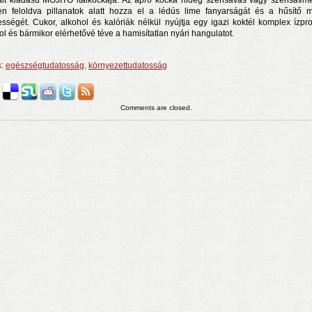
tált kiadású MOJITO italkockája. Az apró kocka hideg szénsavas vagy szénsavm
en feloldva pillanatok alatt hozza el a lédús lime fanyarságát és a hűsítő 
sességét. Cukor, alkohol és kalóriák nélkül nyújtja egy igazi koktél komplex ízprofi
ol és bármikor elérhetővé téve a hamisítatlan nyári hangulatot.
s:
egészségtudatosság
,
környezettudatosság
Comments are closed.