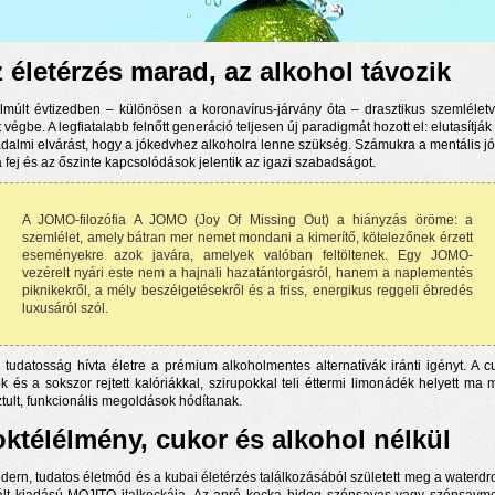
 életérzés marad, az alkohol távozik
lmúlt évtizedben – különösen a koronavírus-járvány óta – drasztikus szemléletv
 végbe. A legfiatalabb felnőtt generáció teljesen új paradigmát hozott el: elutasítják 
adalmi elvárást, hogy a jókedvhez alkoholra lenne szükség. Számukra a mentális jól
ta fej és az őszinte kapcsolódások jelentik az igazi szabadságot.
A JOMO-filozófia A JOMO (Joy Of Missing Out) a hiányzás öröme: a
szemlélet, amely bátran mer nemet mondani a kimerítő, kötelezőnek érzett
eseményekre azok javára, amelyek valóban feltöltenek. Egy JOMO-
vezérelt nyári este nem a hajnali hazatántorgásról, hanem a naplementés
piknikekről, a mély beszélgetésekről és a friss, energikus reggeli ébredés
luxusáról szól.
 tudatosság hívta életre a prémium alkoholmentes alternatívák iránti igényt. A c
ők és a sokszor rejtett kalóriákkal, szirupokkal teli éttermi limonádék helyett ma 
sztult, funkcionális megoldások hódítanak.
ktélélmény, cukor és alkohol nélkül
dern, tudatos életmód és a kubai életérzés találkozásából született meg a waterdro