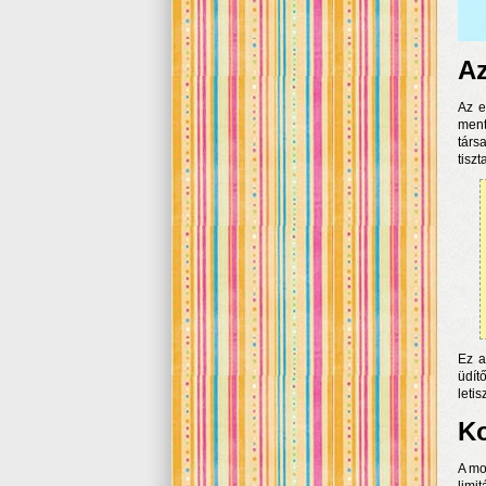
Az
Az e
ment
társ
tisz
Ez a
üdít
leti
Ko
A mo