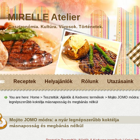
MIRELLE Atelier
Gasztronómia. Kultúra. Városok. Történetek.
Receptek
Helyajánlók
Rólunk
Utazásaink
You are here:
Home
>
Teszteltük: Ajánlók & Kedvenc termékek
> Mojito JOMO módra: 
legnépszerűbb koktélja másnaposság és megbánás nélkül
Mojito JOMO módra: a nyár legnépszerűbb koktélja
másnaposság és megbánás nélkül