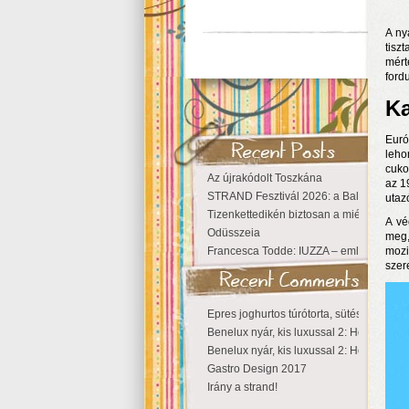
A ny
tisz
mért
fordu
Ka
Euró
leho
cuko
Az újrakódolt Toszkána
az 1
STRAND Fesztivál 2026: a Balaton partjá
utaz
Tizenkettedikén biztosan a miénk a Szige
A vé
Odüsszeia
meg,
Francesca Todde: IUZZA – emlékezet, tá
mozi
szer
Epres joghurtos túrótorta, sütés nélkül
Benelux nyár, kis luxussal 2: Hollandia
Benelux nyár, kis luxussal 2: Hollandia
Gastro Design 2017
Irány a strand!