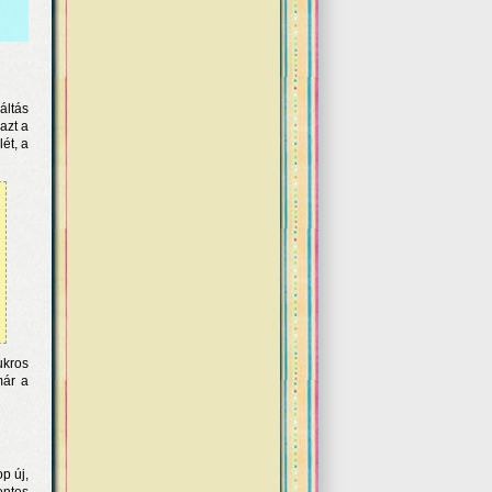
áltás
azt a
ét, a
ukros
már a
p új,