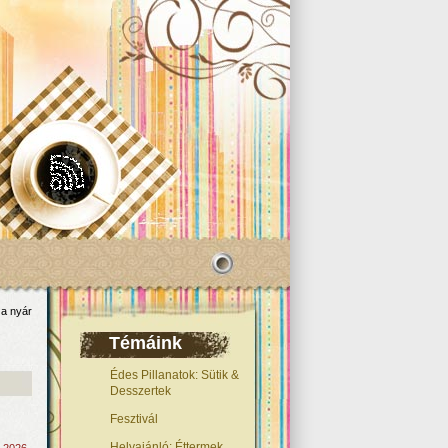
a nyár
Témáink
Édes Pillanatok: Sütik &
Desszertek
Fesztivál
Helyajánló: Éttermek,