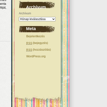
entes
menta
Archívum
lját,
Archívum
Meta
Bejelentkezés
(bejegyzés)
RSS
(hozzászólás)
RSS
WordPress.org