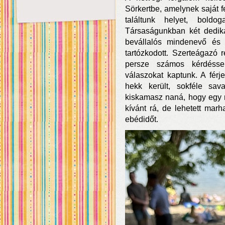
Sörkertbe, amelynek saját fe
találtunk helyet, boldo
Társaságunkban két dediká
bevállalós mindenevő és 
tartózkodott. Szerteágazó
persze számos kérdésse
válaszokat kaptunk. A férj
hekk került, sokféle sav
kiskamasz naná, hogy egy 
kívánt rá, de lehetett mar
ebédidőt.