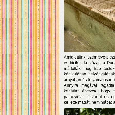
Amíg ettünk, szemrevételeztük
és biciklis korzózás, a D
mártották meg hab testük
kánikulában helyénvalónak
árnyában és folyamatosan ér
Annyira magával ragadta
korlátlan élvezete, hogy 
palacsintát lekvárral és éd
kellette magát (nem hiába) a