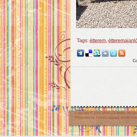
Tags:
étterem
,
étteremajanl
Co
Copyright © 2009
MIRELLE Atelier
. All r
Presented by
Travel Luggage
,
Austin Hot