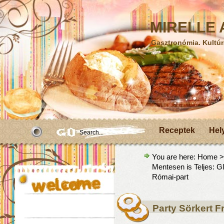
MIRELLE A
Gasztronómia. Kultúr
Receptek
Hel
You are here:
Home
Mentesen is Teljes: G
Római-part
Party Sörkert F