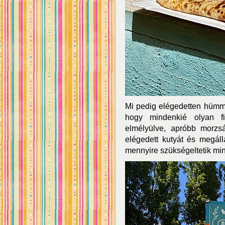
Mi pedig elégedetten hümmö
hogy mindenkié olyan f
elmélyülve, apróbb morzs
elégedett kutyát és megáll
mennyire szükségeltetik min