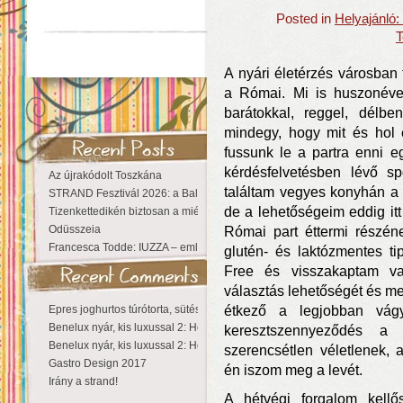
Posted in
Helyajánló
T
A nyári életérzés városban
a Római. Mi is huszonéve 
barátokkal, reggel, dél
mindegy, hogy mit és hol 
fussunk le a partra enni e
kérdésfelvetésben lévő s
Az újrakódolt Toszkána
találtam vegyes konyhán a 
STRAND Fesztivál 2026: a Balaton partján a nyár még tart!
de a lehetőségeim eddig itt
Tizenkettedikén biztosan a miénk a Sziget!
Odüsszeia
Római part éttermi részén
Francesca Todde: IUZZA – emlékezet, táj és irodalom találkozása a Ma
glutén- és laktózmentes ti
Free és visszakaptam va
választás lehetőségét és m
Epres joghurtos túrótorta, sütés nélkül
étkező a legjobban vágy
Benelux nyár, kis luxussal 2: Hollandia
keresztszennyeződés a
Benelux nyár, kis luxussal 2: Hollandia
szerencsétlen véletlenek,
Gastro Design 2017
én iszom meg a levét.
Irány a strand!
A hétvégi forgalom kell