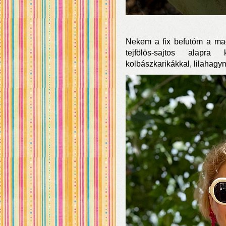
Nekem a fix befutóm a magya
tejfölös-sajtos alapra
kolbászkarikákkal, lilahag