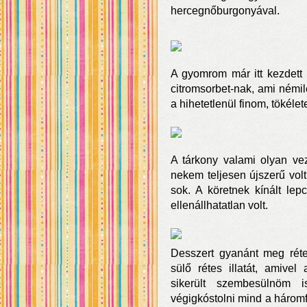
hercegnőburgonyával.
A gyomrom már itt kezdett 
citromsorbet-nak, ami némil
a hihetetlenül finom, tökélet
A tárkony valami olyan ve
nekem teljesen újszerű vol
sok. A köretnek kínált le
ellenállhatatlan volt.
Desszert gyanánt meg réte
sülő rétes illatát, amive
sikerült szembesülnöm 
végigkóstolni mind a háromfél