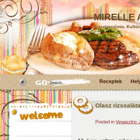
MIRELLE A
Gasztronómia. Kultúr
Receptek
Hel
Olasz rizssalát
Posted in
Vegasztro: 