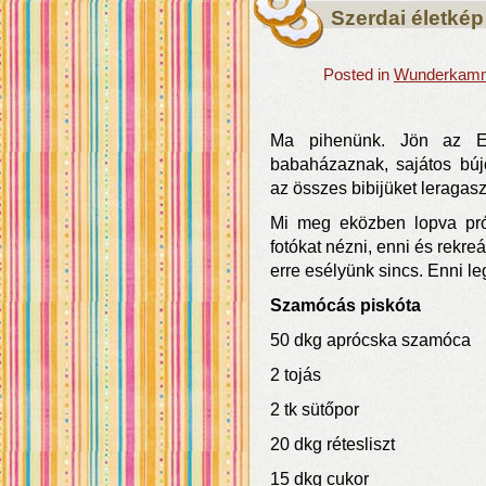
Szerdai életkép
Posted in
Wunderkamme
Ma pihenünk. Jön az E
babaházaznak, sajátos búj
az összes bibijüket leragasz
Mi meg eközben lopva pró
fotókat nézni, enni és rekre
erre esélyünk sincs. Enni le
Szamócás piskóta
50 dkg aprócska szamóca
2 tojás
2 tk sütőpor
20 dkg rétesliszt
15 dkg cukor