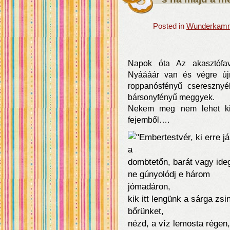
Posted in
Wunderkamme
Napok óta Az akasztófav
Nyáááár van és végre új
roppanósfényű cseresznyé
bársonyfényű meggyek.
Nekem meg nem lehet kiker
fejemből….
"Embertestvér, ki erre j
a
dombtetőn, barát vagy ide
ne gúnyolódj e három
jómadáron,
kik itt lengünk a sárga zsi
bőrünket,
nézd, a víz lemosta régen,