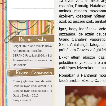
13 éves voltam, mikor any
csizmán, Rómáig. Hatalmas é
aminek minden mozzanatá
érzékeny közegben nőttem f
azok az újszerű ízek, amike
Igaz, hogy indításnak Vel
pizzájába, de aztán csupa
Grand Canale-n vaporettóz
Szent Antal sírját látoga
Sziget 2026: több mint fesztivál, egy városnyi élmény
próbáltam Graves világát fel
Az újrakódolt Toszkána
STRAND Fesztivál 2026: a Balaton partján a nyár még tart!
Ekkor ettem először igazi
Tizenkettedikén biztosan a miénk a Sziget!
péksüteményeket, amire a ma
Odüsszeia
volt képes felverekednie ma
Rómában a Pantheon mögött
kissé arrébb, közel a Capito
Epres joghurtos túrótorta, sütés nélkül
Benelux nyár, kis luxussal 2: Hollandia
Benelux nyár, kis luxussal 2: Hollandia
Gastro Design 2017
Irány a strand!