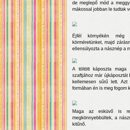
de meglepő mód a meggyes-
mákossal jobban le tudtak v
Éjfél környékén még j
körméretünket, majd zárásna
ellensúlyozta a násznép a 
A töltött káposzta maga 
szaftjához már újkáposztát 
kellemesen sűrű lett. Az
formában én is meg fogom kí
Maga az esküvő is re
megkönnyebbültek, a nászn
kitűnő.