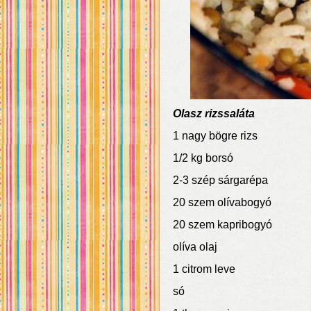
Olasz rizssaláta
1 nagy bögre rizs
1/2 kg borsó
2-3 szép sárgarépa
20 szem olívabogyó
20 szem kapribogyó
olíva olaj
1 citrom leve
só