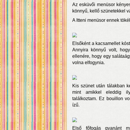
Az esküvői menüsor kényes 
könnyű, kellő szünetekkel vá
A Itteni menüsor ennek töké
Elsőként a kacsamellet kóst
Annyira könnyű volt, hog
ellenére, hogy egy salátaágy
volna elfogynia.
Kis szünet után tálakban k
mint amikkel eleddig i
találkoztam. Ez bouillon vo
ízű.
Első főfogás gyanánt ma