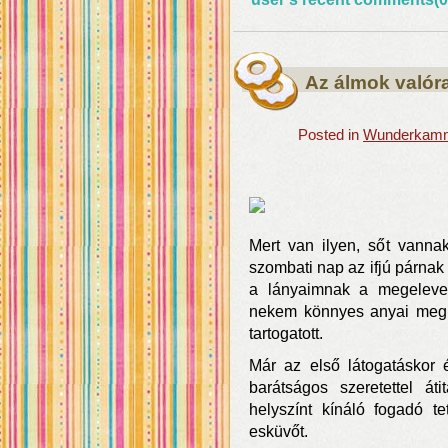
Az álmok valór
Posted in
Wunderkamme
Mert van ilyen, sőt vannak
szombati nap az ifjú párnak 
a lányaimnak a megeleven
nekem könnyes anyai meghat
tartogatott.
Már az első látogatáskor 
barátságos szeretettel át
helyszínt kínáló fogadó te
esküvőt.