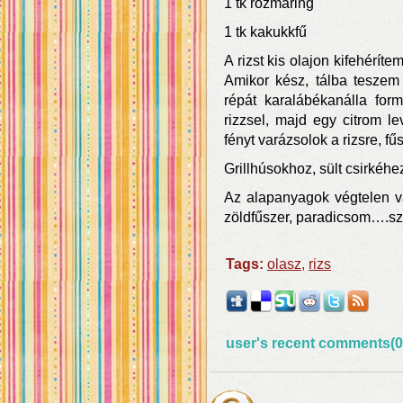
1 tk rozmaring
1 tk kakukkfű
A rizst kis olajon kifehérít
Amikor kész, tálba teszem
répát karalábékanálla fo
rizzsel, majd egy citrom le
fényt varázsolok a rizsre, f
Grillhúsokhoz, sült csirkéhe
Az alapanyagok végtelen var
zöldfűszer, paradicsom….sz
Tags:
olasz
,
rizs
user's recent comments(0