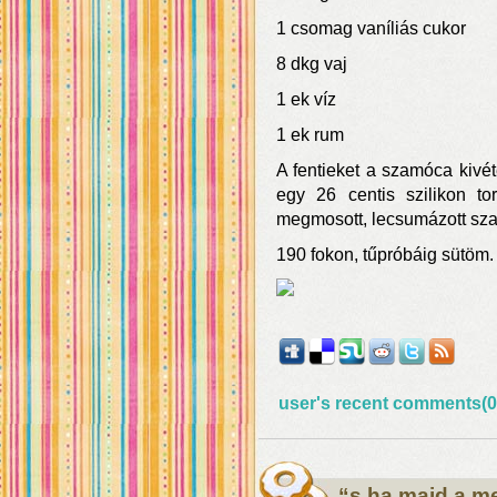
1 csomag vaníliás cukor
8 dkg vaj
1 ek víz
1 ek rum
A fentieket a szamóca kivé
egy 26 centis szilikon t
megmosott, lecsumázott sz
190 fokon, tűpróbáig sütöm.
user's recent comments(0
“s ha majd a m