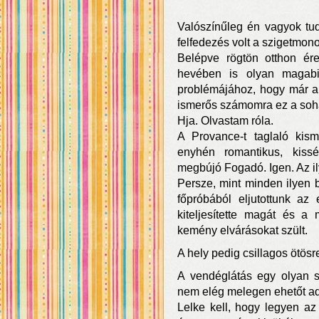
Valószínűleg én vagyok tu
felfedezés volt a szigetmono
Belépve rögtön otthon ér
hevében is olyan magabi
problémájához, hogy már a
ismerős számomra ez a soh
Hja. Olvastam róla.
A Provance-t taglaló kism
enyhén romantikus, kissé 
megbújó Fogadó. Igen. Az il
Persze, mint minden ilyen b
főpróbából eljutottunk az
kiteljesítette magát és a
kemény elvárásokat szült.
A hely pedig csillagos ötösr
A vendéglátás egy olyan so
nem elég melegen ehetőt ad
Lelke kell, hogy legyen a