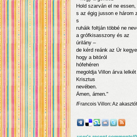
Hold szarván el ne essen,
s az égig jusson e három 
s
ruháik foltján többé ne ne
a grófkisasszony és az
úrilány –
de kérd reánk az Úr kegye
hogy a bitóról
hófehéren
megoldja Villon árva lelkét
Krisztus
nevében.
Ámen, ámen."
/Francois Villon: Az akasztóf
user's recent comments(0