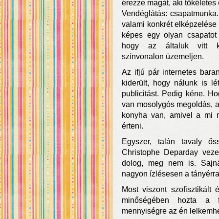
érezze magát, aki tökéletes 
Vendéglátás: csapatmunka.
valami konkrét elképzelése 
képes egy olyan csapatot 
hogy az általuk vitt k
színvonalon üzemeljen.
Az ifjú pár internetes bar
kiderült, hogy nálunk is l
publicitást. Pedig kéne. H
van mosolygós megoldás, aho
konyha van, amivel a mi 
érteni.
Egyszer, talán tavaly ő
Christophe Deparday vezete
dolog, meg nem is. Sajnál
nagyon ízlésesen a tányérr
Most viszont szofisztikált 
minőségében hozta a fr
mennyiségre az én lelkemhez