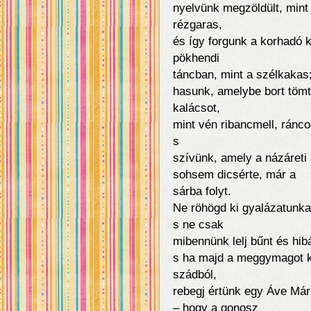
nyelvünk megzöldült, mint
rézgaras,
és így forgunk a korhadó k
pökhendi
táncban, mint a szélkakas
hasunk, amelybe bort töm
kalácsot,
mint vén ribancmell, ráncos
s
szívünk, amely a názáreti
sohsem dicsérte, már a
sárba folyt.
Ne röhögd ki gyalázatunka
s ne csak
mibennünk lelj bűnt és hibá
s ha majd a meggymagot k
szádból,
rebegj értünk egy Áve Mári
– hogy a gonosz