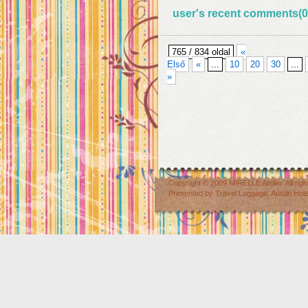
user's recent comments(0
765 / 834 oldal
«
Első
«
...
10
20
30
...
»
Copyright © 2009
MIRELLE Atelier
. All r
Presented by
Travel Luggage
,
Austin Hot