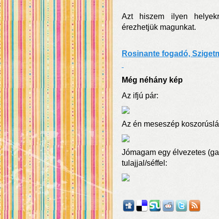
Azt hiszem ilyen helyek
érezhetjük magunkat.
Rosinante fogadó, Sziget
Még néhány kép
Az ifjú pár:
Az én meseszép koszorúslá
Jómagam egy élvezetes (ga
tulajjal/séffel: