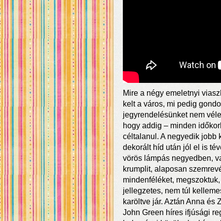
Mire a négy emeletnyi viasz
kelt a város, mi pedig gon
jegyrendelésünket nem vélet
hogy addig – minden időkorl
céltalanul. A negyedik jobb 
dekorált híd után jól el is t
vörös lámpás negyedben, val
krumplit, alaposan szemrev
mindenféléket, megszoktuk, ho
jellegzetes, nem túl kelleme
karöltve jár. Aztán Anna és
John Green híres ifjúsági re