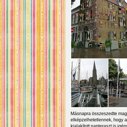
Másnapra összeszedte magá
elképzelhetetlennek, hogy a
kialakított napteraszt is ig