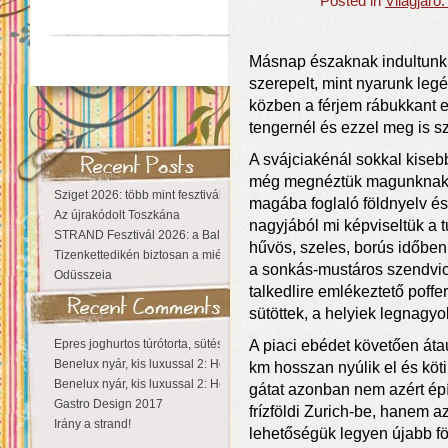
Posted in
Világjáró:
Másnap északnak indultunk.
szerepelt, mint nyarunk leg
közben a férjem rábukkant e
tengernél és ezzel meg is sz
A svájciakénál sokkal kiseb
még megnéztük magunknak a
Sziget 2026: több mint fesztivál, egy városnyi élmény
magába foglaló földnyelv é
Az újrakódolt Toszkána
nagyjából mi képviseltük a t
STRAND Fesztivál 2026: a Balaton partján a nyár még tart!
hűvös, szeles, borús időben 
Tizenkettedikén biztosan a miénk a Sziget!
a sonkás-mustáros szendvics
Odüsszeia
talkedlire emlékeztető poff
sütöttek, a helyiek legnagy
Epres joghurtos túrótorta, sütés nélkül
A piaci ebédet követően átau
Benelux nyár, kis luxussal 2: Hollandia
km hosszan nyúlik el és köti
Benelux nyár, kis luxussal 2: Hollandia
gátat azonban nem azért épí
Gastro Design 2017
frízföldi Zurich-be, hanem az
Irány a strand!
lehetőségük legyen újabb föl