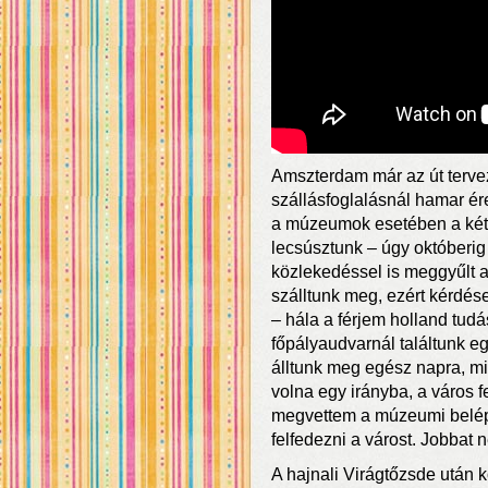
Amszterdam már az út tervez
szállásfoglalásnál hamar ér
a múzeumok esetében a két 
lecsúsztunk – úgy októberig
közlekedéssel is meggyűlt 
szálltunk meg, ezért kérdése
– hála a férjem holland tud
főpályaudvarnál találtunk e
álltunk meg egész napra, mi
volna egy irányba, a város 
megvettem a múzeumi belépő
felfedezni a várost. Jobbat 
A hajnali Virágtőzsde után 