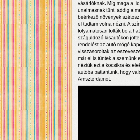
vásárlóknak. Míg maga a li
unalmasnak tűnt, addig a me
beérkező növények szétosztás
el tudtam volna nézni. A szí
folyamatosan tolták be a ha
száguldozó kisautókon jött
rendelést az autó mögé kap
visszasoroltak az eszevesz
már el is tűntek a szemünk el
néztük ezt a kocsikra és elek
autóba pattantunk, hogy va
Amszterdamot.