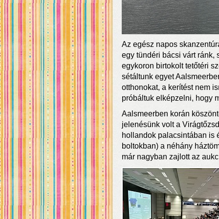
Az egész napos skanzentúr
egy tündéri bácsi várt ránk, 
egykoron birtokolt tetőtéri
sétáltunk egyet Aalsmeerben
otthonokat, a kerítést nem i
próbáltuk elképzelni, hogy m
Aalsmeerben korán köszöntöt
jelenésünk volt a Virágtőzsd
hollandok palacsintában is é
boltokban) a néhány háztömb
már nagyban zajlott az aukc