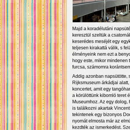
Majd a koradélutáni napsüté
keresztül szeltük a csatorná
keserédes meséjét egy egyko
teljesen kirakattá válik, s f
élményeink nem ezt a benyom
hogy este, mikor mindenen t
furcsa, számomra korántsem v
Addig azonban napsütötte, s
Rijksmuseum árkádjai alatt,
koncertet, amit egy tangóhar
a körülöttünk kibomló teret
Museumhoz. Az egy dolog, ho
is találkozni akartak Vince
tekintenek egy bizonyos Do
nyomát elmosta már az elmúl
kezdték az ismerkedést. S