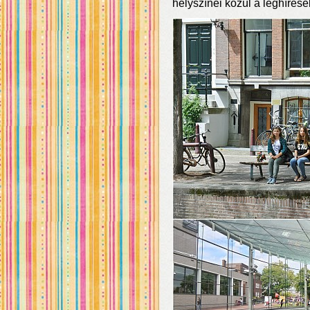
helyszínei közül a leghírese