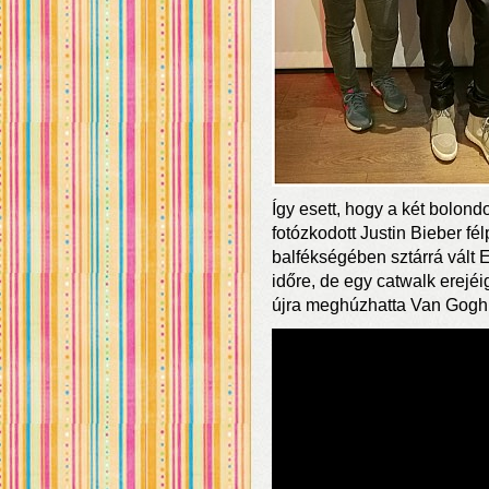
Így esett, hogy a két bolon
fotózkodott Justin Bieber f
balfékségében sztárrá vált
időre, de egy catwalk erejé
újra meghúzhatta Van Gogh 