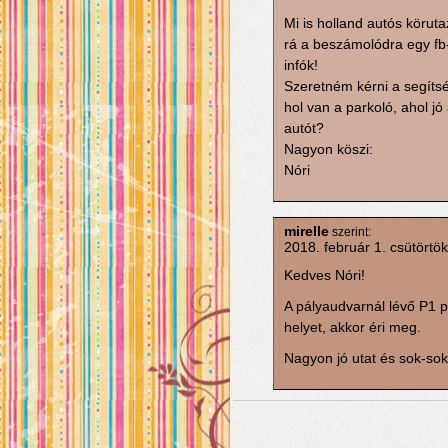
Mi is holland autós körut
rá a beszámolódra egy fb
infók!
Szeretném kérni a segít
hol van a parkoló, ahol j
autót?
Nagyon köszi:
Nóri
mirelle
szerint:
2018. február 1. csütörtök
Kedves Nóri!
A pályaudvarnál lévő P1 pa
helyet, akkor éri meg.
Nagyon jó utat és sok-sok 