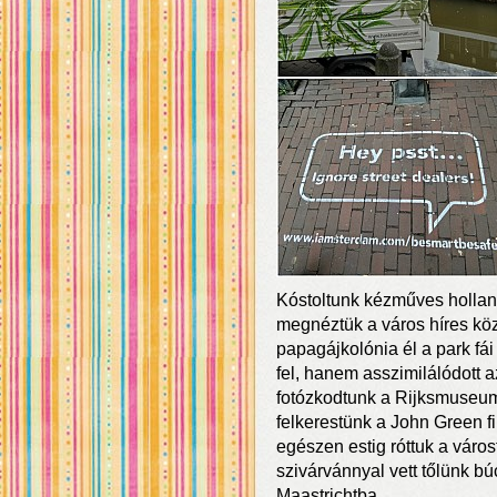
Kóstoltunk kézműves holland 
megnéztük a város híres köz
papagájkolónia él a park fái
fel, hanem asszimilálódott a
fotózkodtunk a Rijksmuseum
felkerestünk a John Green fi
egészen estig róttuk a váro
szivárvánnyal vett tőlünk búc
Maastrichtba.