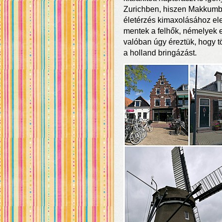
Zurichben, hiszen Makkumban
életérzés kimaxolásához elen
mentek a felhők, némelyek es
valóban úgy éreztük, hogy t
a holland bringázást.