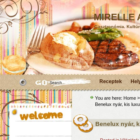
MIRELLE A
Gasztronómia. Kultúr
Receptek
Hel
You are here:
Home
Benelux nyár, kis luxu
Benelux nyár, k