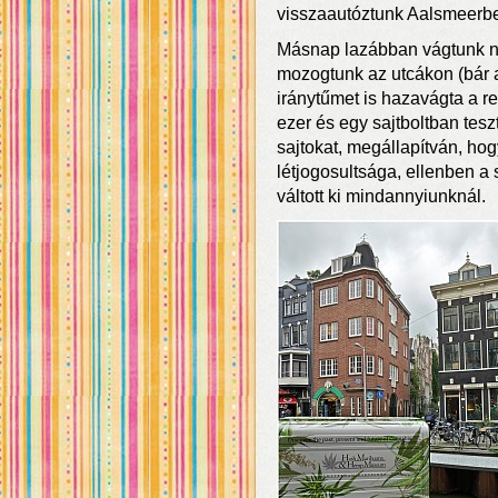
visszaautóztunk Aalsmeerb
Másnap lazábban vágtunk ne
mozogtunk az utcákon (bár 
iránytűmet is hazavágta a r
ezer és egy sajtboltban tesz
sajtokat, megállapítván, ho
létjogosultsága, ellenben a
váltott ki mindannyiunknál.