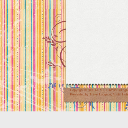
Copyright © 2009
MIRELLE Atelier
. All r
Presented by
Travel Luggage
,
Austin Hot