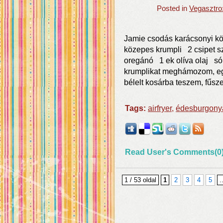
Posted in
Vegasztro
Jamie csodás karácsonyi k
közepes krumpli 2 csipet szá
oregánó 1 ek olíva olaj só 
krumplikat meghámozom, eg
bélelt kosárba teszem, fűsz
Tags:
airfryer
,
édesburgony
Read User's Comments(0
1 / 53 oldal
1
2
3
4
5
.