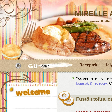
MIRELLE A
Gasztronómia. Kultúr
Receptek
Hel
You are here:
Home
>A
fogások & receptek
’ 
Füstölt tofus, 