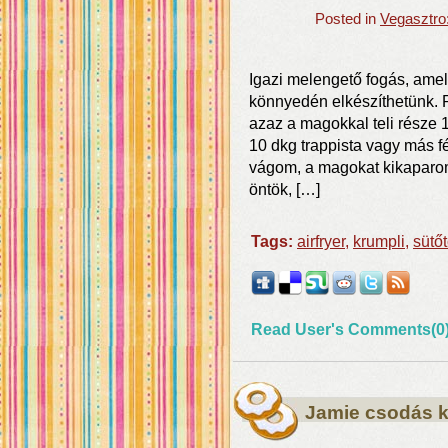
Posted in
Vegasztro
Igazi melengető fogás, amel
könnyedén elkészíthetünk. P
azaz a magokkal teli része
10 dkg trappista vagy más fé
vágom, a magokat kikaparom. 
öntök, […]
Tags:
airfryer
,
krumpli
,
sütő
Read User's Comments(0
Jamie csodás k