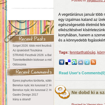
Posted in
Vegasztro: 
A vegetáriánus január több 
egy izgalmas kaland az ízek
egészségesebb életmód fel
elkészítésével kísérletezünk
konyhában, hanem a szervezet
és a könnyedebb fogásokért.
Sziget 2026: több mint fesztivál, egy városnyi élmény
Az újrakódolt Toszkána
Tags:
fenntarthatóság
,
körn
STRAND Fesztivál 2026: a Balaton partján a nyár még tart!
Tizenkettedikén biztosan a miénk a Sziget!
Odüsszeia
Read User's Comments(0
Epres joghurtos túrótorta, sütés nélkül
Benelux nyár, kis luxussal 2: Hollandia
Benelux nyár, kis luxussal 2: Hollandia
Ne dobd ki a szá
Gastro Design 2017
Irány a strand!
Posted in
Vegasztro: 