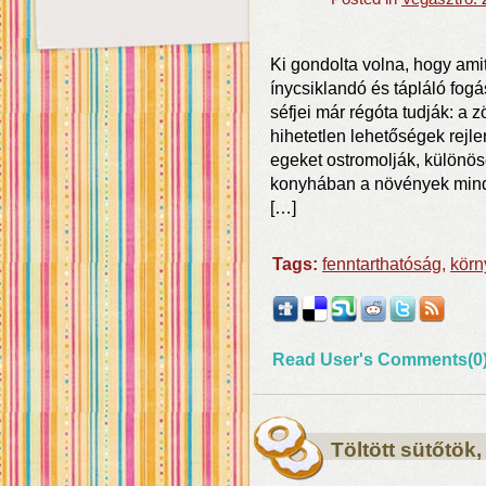
Ki gondolta volna, hogy ami
ínycsiklandó és tápláló fog
séfjei már régóta tudják: a
hihetetlen lehetőségek rejl
egeket ostromolják, különös
konyhában a növények minden
[…]
Tags:
fenntarthatóság
,
körn
Read User's Comments(0
Töltött sütőtök