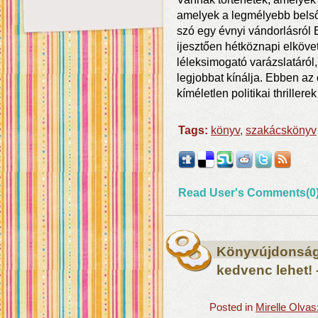
amelyek a legmélyebb belső
szó egy évnyi vándorlásról 
ijesztően hétköznapi elköve
léleksimogató varázslatáról
legjobbat kínálja. Ebben az
kíméletlen politikai thrille
Tags:
könyv
,
szakácskönyv
Read User's Comments(0
Könyvújdonság
kedvenc lehet! 
Posted in
Mirelle Olva