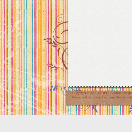
Copyright © 2009
MIRELLE Atelier
. All r
Presented by
Travel Luggage
,
Austin Hot