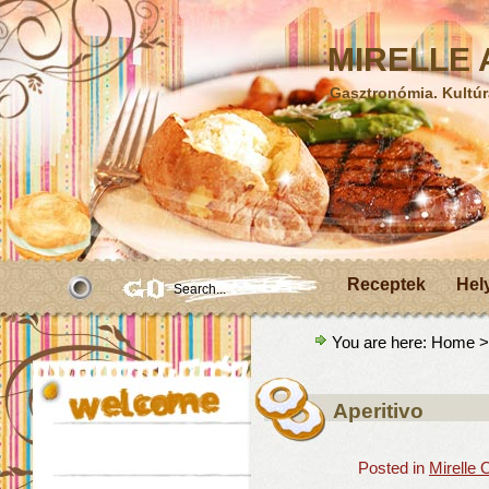
MIRELLE A
Gasztronómia. Kultúr
Receptek
Hel
You are here:
Home
>
Aperitivo
Posted in
Mirelle 