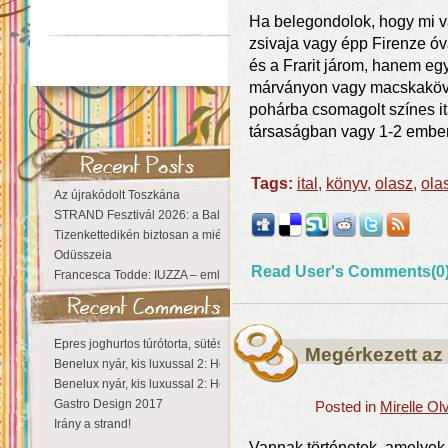
Ha belegondolok, hogy mi vá
zsivaja vagy épp Firenze ó
és a Frarit járom, hanem egy 
márványon vagy macskakövö
pohárba csomagolt színes i
társaságban vagy 1-2 embe
Tags:
ital
,
könyv
,
olasz
,
ola
Az újrakódolt Toszkána
STRAND Fesztivál 2026: a Balaton partján a nyár még tart!
Tizenkettedikén biztosan a miénk a Sziget!
Odüsszeia
Read User's Comments(0
Francesca Todde: IUZZA – emlékezet, táj és irodalom találkozása a Ma
Epres joghurtos túrótorta, sütés nélkül
Megérkezett az 
Benelux nyár, kis luxussal 2: Hollandia
Benelux nyár, kis luxussal 2: Hollandia
Gastro Design 2017
Posted in
Mirelle O
Irány a strand!
Vannak történetek, amelyek 