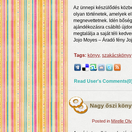
Az ünnepi készülődés közben
olyan történetek, amelyek e
megnevettetnek. Idén bőség
ajándékozásra csábító újdo
megtalálja a saját téli kedv
Jojo Moyes – Áradó fény Jo
Tags:
könyv
,
szakácskönyv
Read User's Comments(0
Nagy őszi köny
Posted in
Mirelle Ol