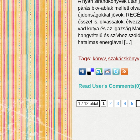
A nyári strandkönyvek után 
párás bkv-ablak mellett ol
újdonságokkal jövök. REGÉ
ősszel is, olvassatok, élve
vad kutya és az igazság Ma
hangvételű és szívhez szóló
hatalmas energiával […]
Tags:
könyv
,
szakácskönyv
Read User's Comments(0
1 / 12 oldal
1
2
3
4
5
.