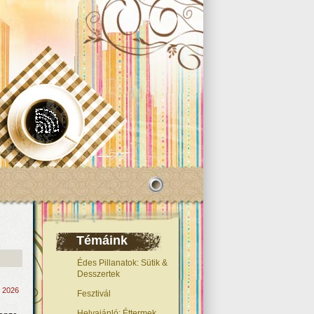
Témáink
Édes Pillanatok: Sütik &
Desszertek
, 2026
Fesztivál
Helyajánló: Éttermek,