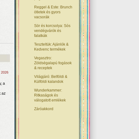
Reggel & Este: Brunch
ötletek és gyors
vacsorák
Sör és korcsolya: Sós
vendégvárók és
falatkák
Teszteltük: Ajánlók &
Kedvenc termékek
Vegasztro:
Zöldségalapú fogások
& receptek
, 2026
Világjáró: Belföldi &
Külföldi kalandok
, a
Wunderkammer:
k az
Ritkaságok és
válogatott emlékek
Záróakkord