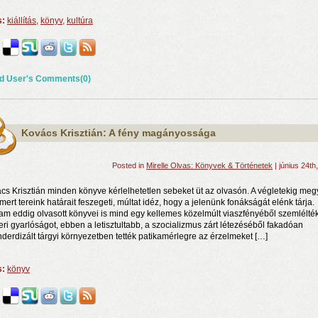
s:
kiállítás
,
könyv
,
kultúra
d User's Comments(0)
Kovács Krisztián: A fény magányossága
Posted in
Mirelle Olvas: Könyvek & Történetek
| június 24th
cs Krisztián minden könyve kérlelhetetlen sebeket üt az olvasón. A végletekig megy
smert tereink határait feszegeti, múltat idéz, hogy a jelenünk fonákságát elénk tárja.
lam eddig olvasott könyvei is mind egy kellemes közelmúlt viaszfényéből szemlélté
ri gyarlóságot, ebben a letisztultabb, a szocializmus zárt létezéséből fakadóan
nderdizált tárgyi környezetben tették patikamérlegre az érzelmeket […]
s:
könyv