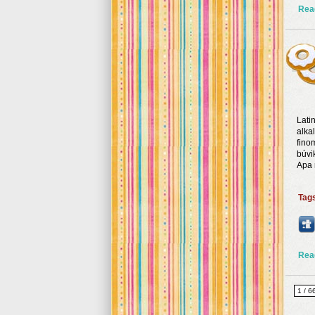
Rea
Lati
alka
fino
búvi
Apa 
Tag
Rea
1 / 6