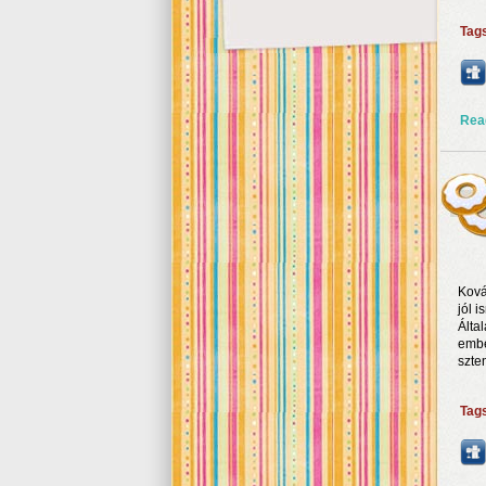
Tag
Rea
Ková
jól i
Álta
embe
szte
Tag