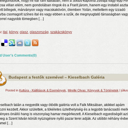
elegondolok, hogy mi vár rám Itáliában, nem a Sixtus-kápolna zsivaja vagy épp Fi
osa villan elém, nem gondolában ringok és a Frarit járom, hanem egy instabil aszta
ett billegek, márványon vagy macskakövön, ölemben Yolán, mellettem egy izzadó
rba csomagolt színes ital és vagy ebben a szűk, de megnyugtató társaságban vag
rrel nagyobb tömegben […]
s:
ital
,
könyv
,
olasz
,
olaszország
,
szakácskönyv
d User's Comments(0)
rosnyi élmény
n a nyár még tart!
t!
Budapest a festők szemével – Kieselbach Galéria
Posted in
Kultúra - Kiállítások & Események
,
Mirelle Olvas: Könyvek & Történetek
| júliu
eselbach talán a negyedik vagy ötödik galéria volt a Falk Miksában, akikkel apám
ozni kezdett. Akkor születtek, a tökéletes üzlethelyiség és a legjobb tanácsadó mell
gényes önálló hang is viszonylag hamar megérkezett. A Kieselbach egyediségét azó
meg a Szent István körúti nyüzsgésre nyíló pazar terei adják. Az utóbbi néhány évb
mel […]