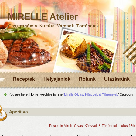
MIRELLE Atelier
Gasztronómia. Kultúra. Városok. Történetek.
Receptek
Helyajánlók
Rólunk
Utazásaink
You are here:
Home
>Archive for the ‘
Mirelle Olvas: Könyvek & Történetek
’ Category
Aperitivo
Posted in
Mirelle Olvas: Könyvek & Történetek
| július 13th