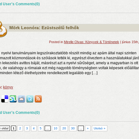
d User's Comments(0)
Mörk Leonóra: Ezüstszélű felhők
Posted in
Mirelle Olvas: Könyvek & Történetek
| június 15th
n nyelvi tanulmányaim legszórakoztatóbb részét mindig az apám által napi szinten
lmazott közmondások és szólások tették ki, egyrészt élveztem a használatukkal jár
m lekezelés avittos báját, másrészt azt a nyelvi sűrűséget, amely a magyarban is ott
k, de valahogy a rómaiak ezt még nagyobb töménységben voltak képesek előállítan
minden létező élethelyzetre rendelkezett legalább egy […]
s:
könyv
d User's Comments(0)
6 oldal
1
2
3
4
5
...
10
20
30
...
»
Utolsó »