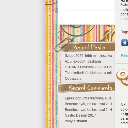
Ha b
óvár
mell
pohá
embe
Tag
Rea
Sziget 2026: több mint fesztivál, egy vá
Az újrakódolt Toszkána
STRAND Fesztivál 2026: a Balaton partjá
Tizenkettedikén biztosan a miénk a Szige
Odüsszeia
Epres joghurtos túrótorta, sütés nélkül
Benelux nyár, kis luxussal 2: Hollandia
A Ki
dolg
Benelux nyár, kis luxussal 2: Hollandia
az i
Gastro Design 2017
ez, 
Irány a strand!
öröm