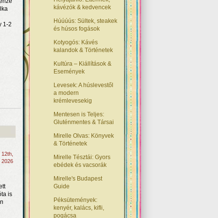
renze
kávézók & kedvencek
lka
Húúúús: Sültek, steakek
y 1-2
és húsos fogások
Kotyogós: Kávés
kalandok & Történetek
Kultúra – Kiállítások &
Események
Levesek: A húslevestől
a modern
krémlevesekig
Mentesen is Teljes:
Gluténmentes & Társai
Mirelle Olvas: Könyvek
& Történetek
s 12th,
Mirelle Tésztái: Gyors
2026
ebédek és vacsorák
Mirelle's Budapest
ett
Guide
ta is
Péksütemények:
en
kenyér, kalács, kifli,
pogácsa