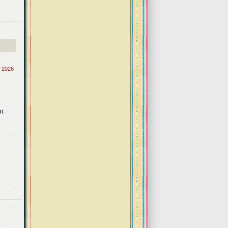
, 2026
ó
i.