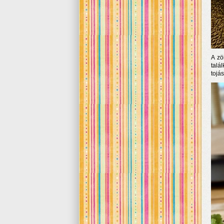
A zö
talá
tojá