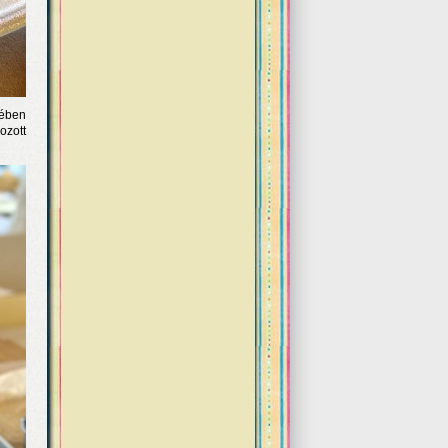
gében
ozott