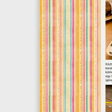
Közb
kara
külö
egy 
ígére