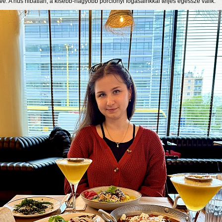
lve. A hús hibátlan, a kisebb-nagyobb porciónyi fogásainkkal teljes egésszé válik.