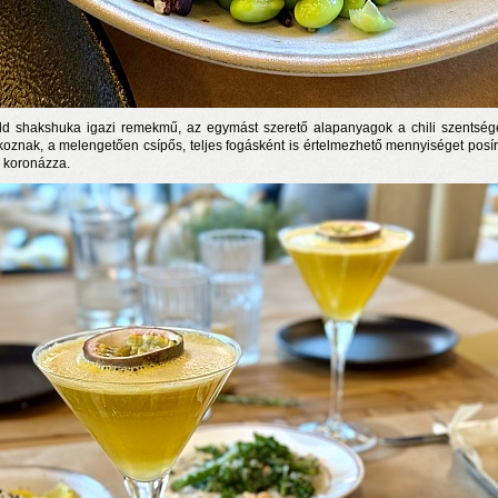
ld shakshuka igazi remekmű, az egymást szerető alapanyagok a chili szentsé
lkoznak, a melengetően csípős, teljes fogásként is értelmezhető mennyiséget posír
s koronázza.