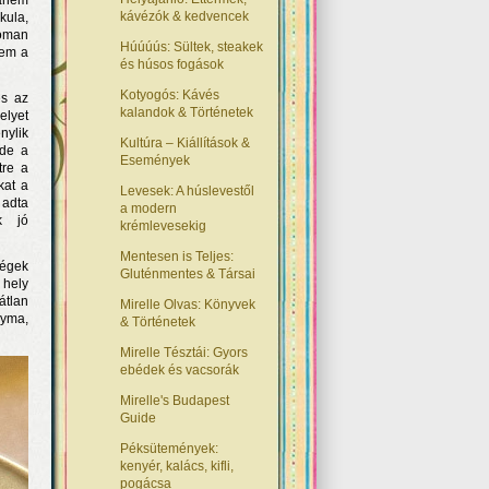
anem
kávézók & kedvencek
kula,
noman
Húúúús: Sültek, steakek
nem a
és húsos fogások
Kotyogós: Kávés
és az
kalandok & Történetek
elyet
nylik
Kultúra – Kiállítások &
 de a
Események
tre a
kat a
Levesek: A húslevestől
 adta
a modern
k jó
krémlevesekig
Mentesen is Teljes:
dégek
Gluténmentes & Társai
 hely
átlan
Mirelle Olvas: Könyvek
gyma,
& Történetek
Mirelle Tésztái: Gyors
ebédek és vacsorák
Mirelle's Budapest
Guide
Péksütemények:
kenyér, kalács, kifli,
pogácsa