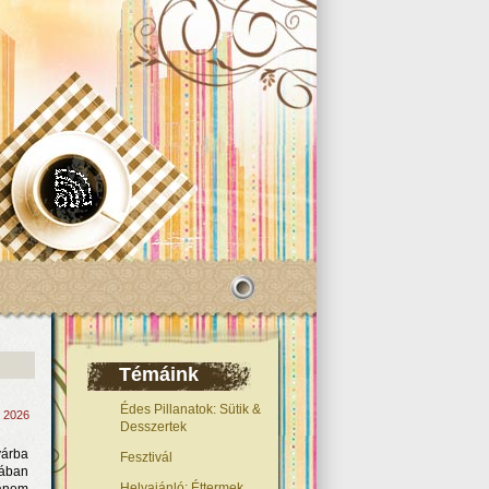
Témáink
Édes Pillanatok: Sütik &
, 2026
Desszertek
yárba
Fesztivál
jában
Helyajánló: Éttermek,