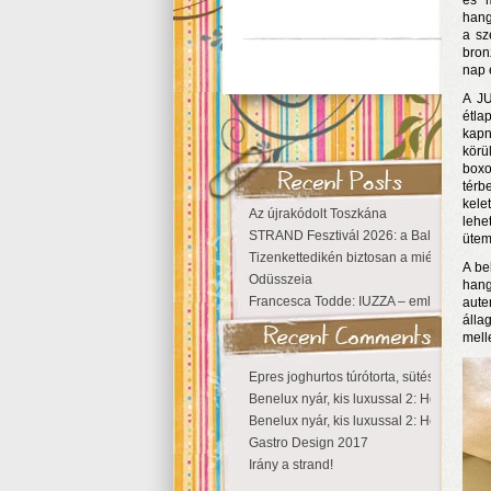
és 
hang
a sz
bron
nap 
A JU
étla
kapn
körü
boxo
térb
kele
Az újrakódolt Toszkána
leh
STRAND Fesztivál 2026: a Balaton partjá
ütem
Tizenkettedikén biztosan a miénk a Szige
A be
Odüsszeia
hang
Francesca Todde: IUZZA – emlékezet, tá
aute
álla
melle
Epres joghurtos túrótorta, sütés nélkül
Benelux nyár, kis luxussal 2: Hollandia
Benelux nyár, kis luxussal 2: Hollandia
Gastro Design 2017
Irány a strand!