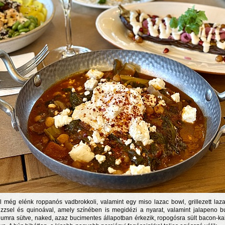
l még elénk roppanós vadbrokkoli, valamint egy miso lazac bowl, grillezett laza
izzsel és quinoával, amely színében is megidézi a nyarat, valamint jalapeno b
umra sütve, naked, azaz bucimentes állapotban érkezik, ropogósra sült bacon-ka