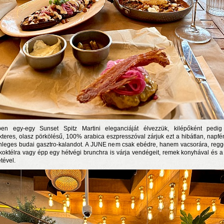
en egy-egy Sunset Spitz Martini eleganciáját élvezzük, kilépőként pedi
kteres, olasz pörkölésű, 100% arabica eszpresszóval zárjuk ezt a hibátlan, napfé
nleges budai gasztro-kalandot. A JUNE nem csak ebédre, hanem vacsorára, regge
koktélra vagy épp egy hétvégi brunchra is várja vendégeit, remek konyhával és a
tével.