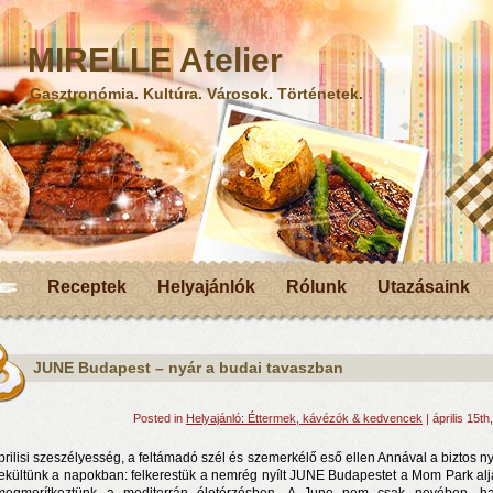
MIRELLE Atelier
Gasztronómia. Kultúra. Városok. Történetek.
Receptek
Helyajánlók
Rólunk
Utazásaink
JUNE Budapest – nyár a budai tavaszban
Posted in
Helyajánló: Éttermek, kávézók & kedvencek
| április 15th
prilisi szeszélyesség, a feltámadó szél és szemerkélő eső ellen Annával a biztos n
kültünk a napokban: felkerestük a nemrég nyílt JUNE Budapestet a Mom Park al