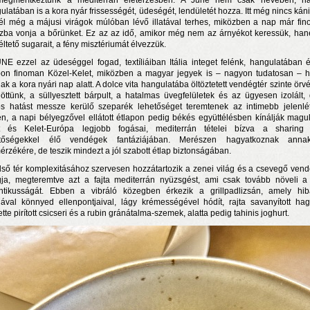
megmerítkeztünk a mediterrán életérzésben. A June nem csak nevében, h
ulatában is a kora nyár frissességét, üdeségét, lendületét hozza. Itt még nincs káni
él még a májusi virágok múlóban lévő illatával terhes, miközben a nap már fi
zba vonja a bőrünket. Ez az az idő, amikor még nem az árnyékot keressük, ha
éltető sugarait, a fény misztériumát élvezzük.
NE ezzel az üdeséggel fogad, textíliáiban Itália integet felénk, hangulatában 
pon finoman Közel-Kelet, miközben a magyar jegyek is – nagyon tudatosan – h
ak a kora nyári nap alatt. A dolce vita hangulatába öltöztetett vendégtér szinte örvé
löttünk, a süllyesztett bárpult, a hatalmas üvegfelületek és az ügyesen izolált,
s hatást messze kerülő szeparék lehetőséget teremtenek az intimebb jelenlé
en, a napi bélyegzővel ellátott étlapon pedig békés együttélésben kínálják magu
t és Kelet-Európa legjobb fogásai, mediterrán tételei bízva a sharing
etőségekkel élő vendégek fantáziájában. Merészen hagyatkoznak anna
n a nyár még tart!
érzékére, de teszik mindezt a jól szabott étlap biztonságában.
t!
lső tér komplexitásához szervesen hozzátartozik a zenei világ és a csevegő ven
ja, megteremtve azt a fajta mediterrán nyüzsgést, ami csak tovább növeli a
j és irodalom találkozása a Mai Manó Házban
ntikusságát. Ebben a vibráló közegben érkezik a grillpadlizsán, amely hib
gával könnyed ellenpontjaival, lágy krémességével hódít, rajta savanyított ha
tte pirított csicseri és a rubin gránátalma-szemek, alatta pedig tahinis joghurt.