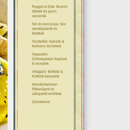
Reggel & Este: Brunch
ötletek és gyors
vacsorák
Sör és korcsolya: Sós
vendégvárók és
falatkák
Teszteltük: Ajánlók &
Kedvenc termékek
Vegasztro:
Zöldségalapú fogások
& receptek
Világjáró: Belföldi &
Külföldi kalandok
Wunderkammer:
Ritkaságok és
válogatott emlékek
Záróakkord