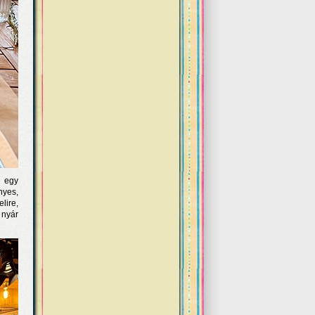
g egy
nyes,
lire,
 nyár