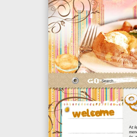
Az á
mene