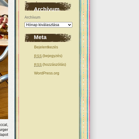
Archívum
Archívum
Meta
Bejelentkezés
(bejegyzés)
RSS
(hozzászólás)
RSS
WordPress.org
ccal,
urger
lapot