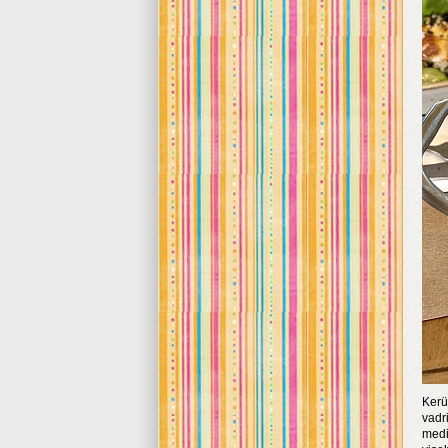
Kerü
vadr
medi