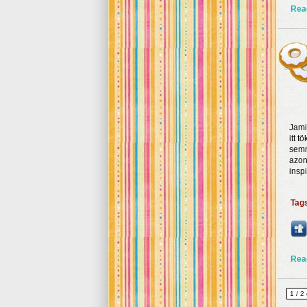
Rea
Jami
itt t
semm
azon
insp
Tag
Rea
1 / 2