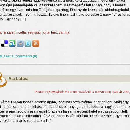
ngyel túrótorta régóta nagy kedvencem. Az idén, kora tavasszal megejtett krakkói
kon újra jobbnál-jobb változatokat ettem, s ez megerősített abban, hogy a tavaszi
tsütire egy ilyen, minden földi jóban gazdag, tömény, de krémes és abbahagyhatat
tortát készítsek. Sernik Tészta: 15 dkg finomliszt 4 dkg porcukor 1 nagy, “L”-es tojás
vaj Egy nagy […]
s:
lengyel
,
ricotta
,
segítsüti
,
torta
,
túró
,
vanília
d User's Comments(0)
n a nyár még tart!
t!
Via Lattea
j és irodalom találkozása a Mai Manó Házban
Posted in
Helyajánló: Éttermek, kávézók & kedvencek
| január 29th
lvárosi Piacon lassan hetente újabb, izgalmas attrakciókba lehet botlani. Amíg egy-
l ezelőtt szomorúan, kihasználatlanul és elhanyagoltan halódott a nagy irodaháza
ben a piac, addig mára megint fontos és lassan megkerülhetetlen gasztropont lett,
nek hála kicsit fellendülni látszik a Szent István körúttól délre is az élet. Egyre-má
öznek be a már ismert arcok a […]