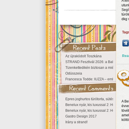
A le
utun
Segí
túró
dkg 
Tag
Rea
Az újrakódolt Toszkána
STRAND Fesztivál 2026: a Balaton partjá
Tizenkettedikén biztosan a miénk a Szige
Odüsszeia
Francesca Todde: IUZZA – emlékezet, tá
Epres joghurtos túrótorta, sütés nélkül
A Be
Benelux nyár, kis luxussal 2: Hollandia
évve
Benelux nyár, kis luxussal 2: Hollandia
tövé
amely
Gastro Design 2017
költ
Irány a strand!