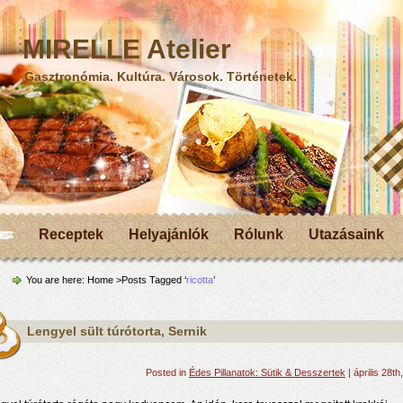
MIRELLE Atelier
Gasztronómia. Kultúra. Városok. Történetek.
Receptek
Helyajánlók
Rólunk
Utazásaink
You are here:
Home
>Posts Tagged ‘
ricotta
’
Lengyel sült túrótorta, Sernik
Posted in
Édes Pillanatok: Sütik & Desszertek
| április 28th