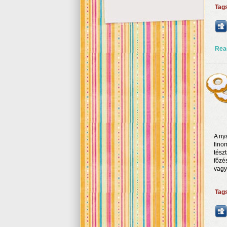
Tag
Rea
A ny
fino
tész
főzé
vagy
Tag