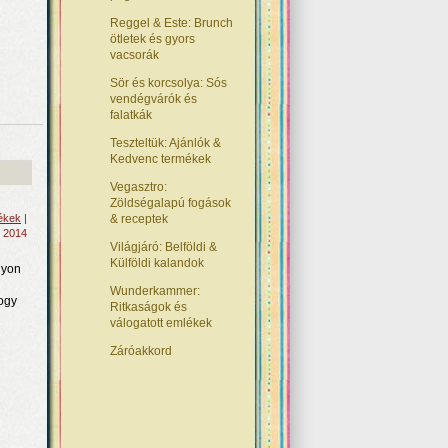
Reggel & Este: Brunch
ötletek és gyors
vacsorák
Sör és korcsolya: Sós
vendégvárók és
falatkák
Teszteltük: Ajánlók &
Kedvenc termékek
Vegasztro:
Zöldségalapú fogások
mékek
|
& receptek
, 2014
Világjáró: Belföldi &
Külföldi kalandok
gyon
Wunderkammer:
hogy
Ritkaságok és
válogatott emlékek
Záróakkord