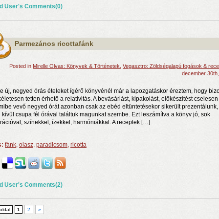
d User's Comments(0)
Parmezános ricottafánk
Posted in
Mirelle Olvas: Könyvek & Történetek
,
Vegasztro: Zöldségalapú fogások & rec
december 30th,
e új, negyed órás ételeket ígérő könyvénél már a lapozgatáskor éreztem, hogy biz
ökéletesen tetten érhető a relativitás. A bevásárlást, kipakolást, előkészítést cselesen
ibe vevő negyed órát azonban csak az ebéd eltüntetésekor sikerült prezentálunk,
 kívül csupa fél órával találtuk magunkat szembe. Ezt leszámítva a könyv jó, sok
irációval, színekkel, ízekkel, harmóniákkal. A receptek […]
s:
fánk
,
olasz
,
paradicsom
,
ricotta
d User's Comments(2)
 oldal
1
2
»