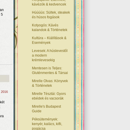
kávézók & kedvencek
lan
Húúúús: Sültek, steakek
 5
és húsos fogások
Kotyogós: Kávés
kalandok & Történetek
Kultúra – Kiállítások &
Események
Levesek: A húslevestől
a modern
krémlevesekig
Mentesen is Teljes:
Gluténmentes & Társai
Mirelle Olvas: Könyvek
& Történetek
, 2016
Mirelle Tésztái: Gyors
ebédek és vacsorák
két
Mirelle's Budapest
k
Guide
sra
Péksütemények:
kenyér, kalács, kifli,
pogácsa