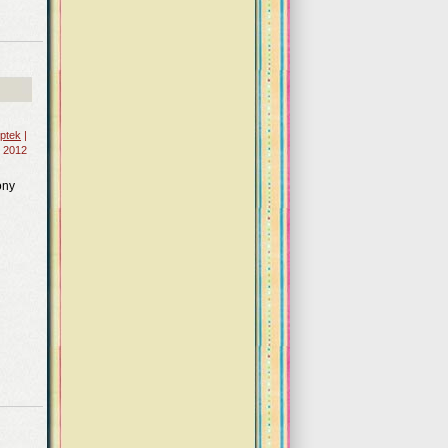
eptek
|
 2012
ony