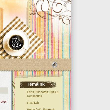
Témáink
Édes Pillanatok: Sütik &
Desszertek
, 2016
Fesztivál
Helyajánló: Éttermek,