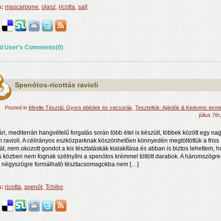
s:
mascarpone
,
olasz
,
ricotta
,
sajt
d User's Comments(0)
Spenótos-ricottás ravioli
Posted in
Mirelle Tésztái: Gyors ebédek és vacsorák
,
Teszteltük: Ajánlók & Kedvenc ter
július 7th
ári, mediterrán hangvételű forgatás során több étel is készült, többek között egy na
m ravioli. A célirányos eszközparknak köszönhetően könnyedén megtöltöttük a friss
tát, nem okozott gondot a kis tésztatáskák kialakítása és abban is biztos lehettem, 
s közben nem fognak szétnyílni a spenótos krémmel töltött darabok. A háromszögre
 négyszögre formálható tésztacsomagokba nem […]
s:
ricotta
,
spenót
,
Tchibo