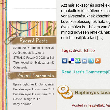
Azt már sokszor és sokfélek
ruhakollekciói időtlenek, m
vonalvezetésüknek köszönhet
következetességnek hála eg
évek múlva is – bőven van á
mindig ügyesen reflektálnak
és tchibosítják a fast […]
Sziget 2026: több mint fesztivál, egy városnyi élmény
Tags:
divat
,
Tchibo
Az újrakódolt Toszkána
STRAND Fesztivál 2026: a Balaton partján a nyár még tart!
Tizenkettedikén biztosan a miénk a Sziget!
Odüsszeia
Read User's Comments(0
Epres joghurtos túrótorta, sütés nélkül
Benelux nyár, kis luxussal 2: Hollandia
Napfényes tava
Benelux nyár, kis luxussal 2: Hollandia
Gastro Design 2017
Irány a strand!
Posted in
Teszteltük: A