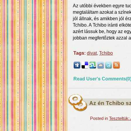
Az utóbbi években egyre tu
megtaláltam azokat a színek
jól állnak, és amikben jól 
Tchibo. A Tchibo iránti elkö
azért lássuk be, hogy az eg
jobban megfertőztek azzal a
Tags:
divat
,
Tchibo
Read User's Comments(0
Az én Tchibo s
Posted in
Teszteltük