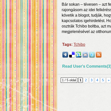
Bár sokan – tévesen – azt fel
rajongásom az idei felkéréss
követik a blogot, tudják, h
kapcsolatos igehirdetést. H
osztrák Tchibo boltba, azt 
megjelenésével az otthonun
Tags:
Tchibo
Read User's Comments(3
1 / 5 oldal
1
2
3
4
5
»