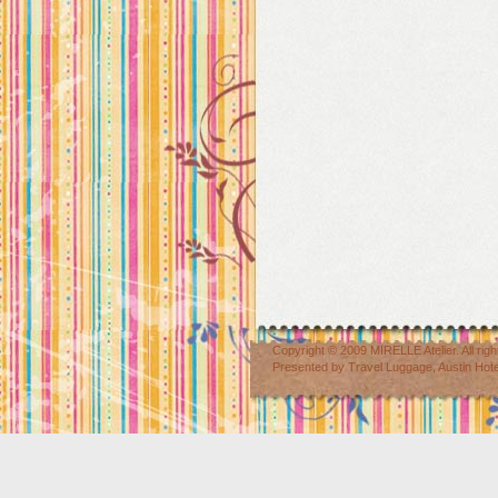
Copyright © 2009
MIRELLE Atelier
. All r
Presented by
Travel Luggage
,
Austin Hot