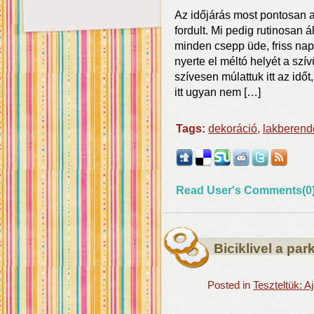
Az időjárás most pontosan a
fordult. Mi pedig rutinosan 
minden csepp üde, friss nap
nyerte el méltó helyét a sz
szívesen múlattuk itt az időt
itt ugyan nem […]
Tags:
dekoráció
,
lakberend
Read User's Comments(0
Biciklivel a par
Posted in
Teszteltük: 