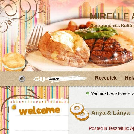
MIRELLE A
Gasztronómia. Kultúr
Receptek
Hel
You are here:
Home
>
Anya & Lánya – 
Posted in
Teszteltük: 