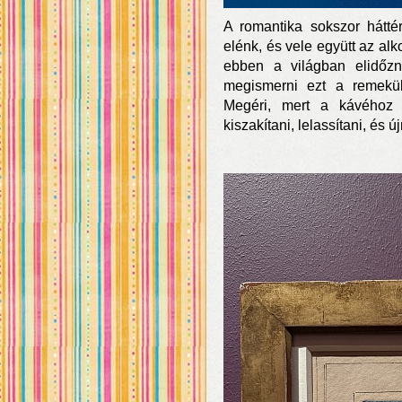
A romantika sokszor háttérb
elénk, és vele együtt az alko
ebben a világban elidőzn
megismerni ezt a remekül 
Megéri, mert a kávéhoz 
kiszakítani, lelassítani, é