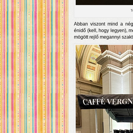
T
Abban viszont mind a nég
énidő (kell, hogy legyen), me
mögött rejlő megannyi szak