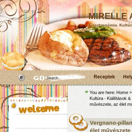
MIRELLE A
Gasztronómia. Kultúr
Receptek
Hel
You are here:
Home
Kultúra - Kiállítások
művészete, az élet m
Vergnano-pilla
élet művészete