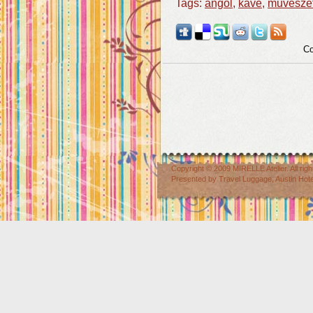
Tags:
angol
,
kávé
,
művésze
Co
Copyright © 2009
MIRELLE Atelier
. All r
Presented by
Travel Luggage
,
Austin Hot