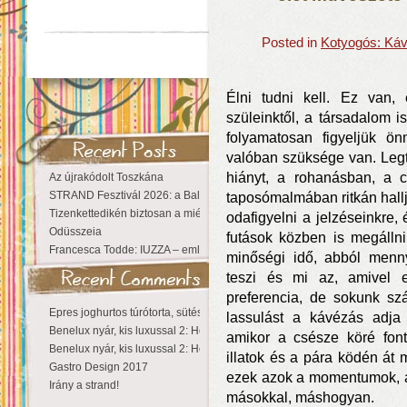
Posted in
Kotyogós: Káv
Élni tudni kell. Ez van
szüleinktől, a társadalom i
folyamatosan figyeljük ö
valóban szüksége van. Leg
hiányt, a rohanásban, a 
Az újrakódolt Toszkána
STRAND Fesztivál 2026: a Balaton partján a nyár még tart!
taposómalmában ritkán hallj
Tizenkettedikén biztosan a miénk a Sziget!
odafigyelni a jelzéseinkre,
Odüsszeia
futások közben is megálln
Francesca Todde: IUZZA – emlékezet, táj és irodalom találkozása a Ma
minőségi idő, abból menn
teszi és mi az, amivel e
preferencia, de sokunk szá
Epres joghurtos túrótorta, sütés nélkül
lassulást a kávézás adja
Benelux nyár, kis luxussal 2: Hollandia
amikor a csésze köré font 
Benelux nyár, kis luxussal 2: Hollandia
illatok és a pára ködén át 
Gastro Design 2017
ezek azok a momentumok, 
Irány a strand!
másokkal, máshogyan.