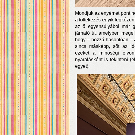
Mondjuk az enyémet pont ne
a töltekezés egyik legkézenf
az ő egyensúlyából már g
járható út, amelyben megé
hogy – hozzá hasonlóan – az 
sincs másképp, sőt az id
ezeket a minőségi elvon
nyaralásként is tekinteni 
egyet).