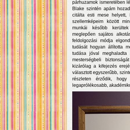
párhuzamok ismeretében lé
Blake szintén apám hozadé
citálta esti mese helyett
szellemképeim között min
munkái később kerültek
meglepően sajátos alkot
feldolgozási módja elgond
tudását hogyan állította 
tudása jóval meghaladta a
mesterségbeli biztonságá
kizárólag a kifejezés erejé
választott egyszerűbb, szin
részleten érződik, ho
legaprólékosabb, akadémikus