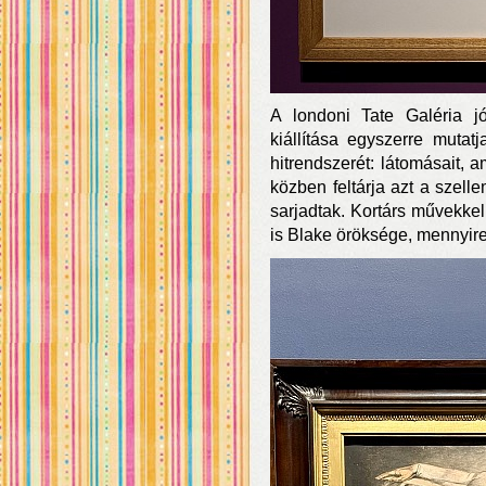
A londoni Tate Galéria j
kiállítása egyszerre muta
hitrendszerét: látomásait, am
közben feltárja azt a szell
sarjadtak. Kortárs művekke
is Blake öröksége, mennyire