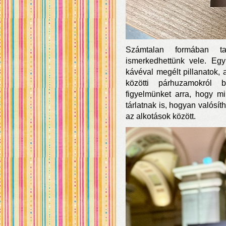
Számtalan formában tapin
ismerkedhettünk vele. Egy
kávéval megélt pillanatok
közötti párhuzamokról b
figyelmünket arra, hogy m
tárlatnak is, hogyan valósí
az alkotások között.