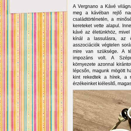
A Vergnano a Kávé világn
meg a kávéban rejlő nag
családtörténetén, a minő
kereteket vette alapul. In
kávé az életünkhöz, mivel 
kínál a lassulásra, az 
asszociációk végtelen sor
mire van szüksége. A té
impozáns volt. A Szép
környezete azonnal kiránto
lépcsőn, magunk mögött ha
kint rekedtek a hírek, a 
érzékeinket kiélesítő, magas