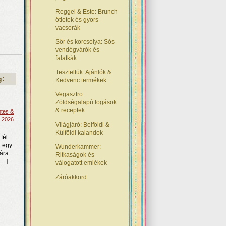
Reggel & Este: Brunch
ötletek és gyors
vacsorák
Sör és korcsolya: Sós
vendégvárók és
falatkák
Teszteltük: Ajánlók &
g:
Kedvenc termékek
Vegasztro:
Zöldségalapú fogások
& receptek
ntes &
, 2026
Világjáró: Belföldi &
Külföldi kalandok
fél
i egy
Wunderkammer:
mára
Ritkaságok és
[…]
válogatott emlékek
Záróakkord