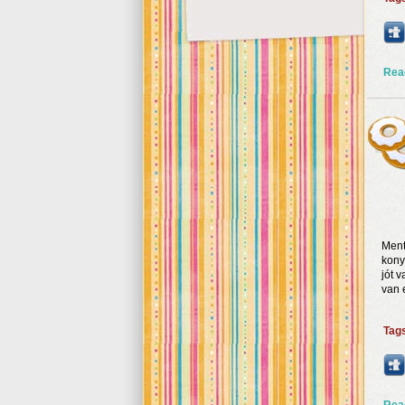
Rea
Ment
kony
jót 
van 
Tag