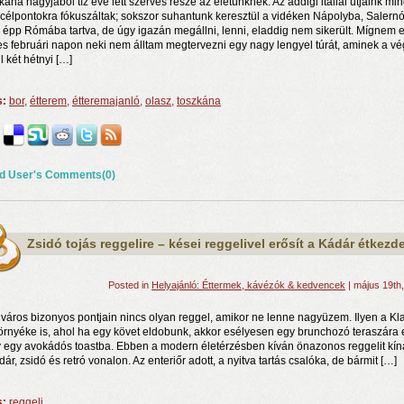
kána nagyjából tíz éve lett szerves része az életünknek. Az addigi itáliai útjaink mi
célpontokra fókuszáltak; sokszor suhantunk keresztül a vidéken Nápolyba, Salern
 épp Rómába tartva, de úgy igazán megállni, lenni, eladdig nem sikerült. Mígnem 
es februári napon neki nem álltam megtervezni egy nagy lengyel túrát, aminek a v
l két hétnyi […]
s:
bor
,
étterem
,
étteremajanló
,
olasz
,
toszkána
d User's Comments(0)
n a nyár még tart!
t!
Zsidó tojás reggelire – kései reggelivel erősít a Kádár étkezd
j és irodalom találkozása a Mai Manó Házban
Posted in
Helyajánló: Éttermek, kávézók & kedvencek
| május 19th
lváros bizonyos pontjain nincs olyan reggel, amikor ne lenne nagyüzem. Ilyen a Kl
környéke is, ahol ha egy követ eldobunk, akkor esélyesen egy brunchozó teraszára e
 egy avokádós toastba. Ebben a modern életérzésben kíván önazonos reggelit kín
ár, zsidó és retró vonalon. Az enteriőr adott, a nyitva tartás csalóka, de bármit […]
s:
reggeli