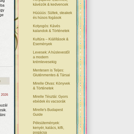
ndig
kávézók & kedvencek
óba
egy
Húúúús: Sültek, steakek
ége
és húsos fogások
Kotyogós: Kávés
kalandok & Történetek
Kultúra – Kiállítások &
Események
Levesek: A húslevestől
a modern
krémlevesekig
Mentesen is Teljes:
Gluténmentes & Társai
e
Mirelle Olvas: Könyvek
& Történetek
, 2026
Mirelle Tésztái: Gyors
ebédek és vacsorák
auzál
Mirelle's Budapest
sik.
Guide
álni
Péksütemények:
kenyér, kalács, kifli,
pogácsa