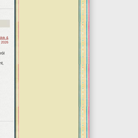
ndok &
, 2026
ról
nt,