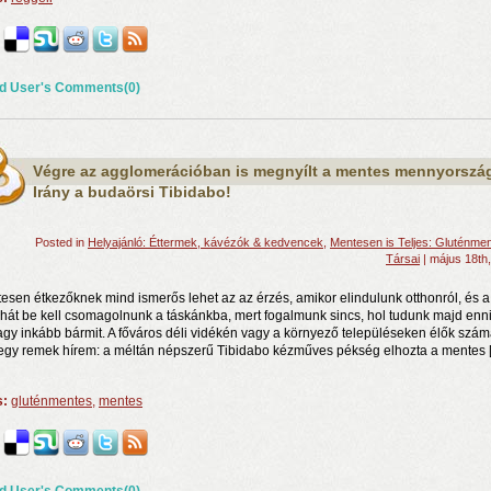
d User's Comments(0)
Végre az agglomerációban is megnyílt a mentes mennyorszá
Irány a budaörsi Tibidabo!
Posted in
Helyajánló: Éttermek, kávézók & kedvencek
,
Mentesen is Teljes: Gluténme
Társai
| május 18th
esen étkezőknek mind ismerős lehet az az érzés, amikor elindulunk otthonról, és a 
hát be kell csomagolnunk a táskánkba, mert fogalmunk sincs, hol tudunk majd enn
vagy inkább bármit. A főváros déli vidékén vagy a környező településeken élők szá
egy remek hírem: a méltán népszerű Tibidabo kézműves pékség elhozta a mentes 
s:
gluténmentes
,
mentes