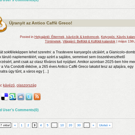
d User's Comments(0)
Újranyit az Antico Caffè Greco!
Posted in
Helyajánló: Éttermek, kávézók & kedvencek
,
Kotyogós: Kávés kala
Történetek
,
Világjáró: Belföldi & Külföldi kalandok
| május 13th
t sokféleképpen lehet szeretni: a Trastevere kanyargós utcáiért, a Gianicolo-domb
k táruló naplementéért, vagy azért a sajátos, semmivel sem összetéveszthető
érzésért, amit csak az olasz főváros tud nyújtani. Amikor azonban 2025-ben híre me
 a Via Condotti ékköve, a 265 éves Antico Caffè Greco lakatot tesz az ajtajára, egy
natra úgy tűnt, a város egy […]
s:
kávézó
,
olaszország
d User's Comments(0)
17 oldal
«
1
2
3
4
5
...
10
20
30
...
»
Utolsó »