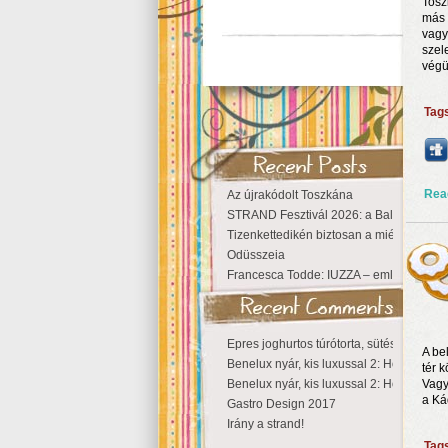
Tosz
más 
vagy
szel
végü
Tag
Rea
Az újrakódolt Toszkána
STRAND Fesztivál 2026: a Balaton partjá
Tizenkettedikén biztosan a miénk a Szige
Odüsszeia
Francesca Todde: IUZZA – emlékezet, tá
Epres joghurtos túrótorta, sütés nélkül
A be
Benelux nyár, kis luxussal 2: Hollandia
tér 
Benelux nyár, kis luxussal 2: Hollandia
Vagy
a Kád
Gastro Design 2017
Irány a strand!
Tag