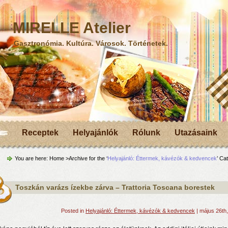
MIRELLE Atelier
Gasztronómia. Kultúra. Városok. Történetek.
Receptek
Helyajánlók
Rólunk
Utazásaink
You are here:
Home
>Archive for the ‘
Helyajánló: Éttermek, kávézók & kedvencek
’ Ca
Toszkán varázs ízekbe zárva – Trattoria Toscana borestek
Posted in
Helyajánló: Éttermek, kávézók & kedvencek
| május 26th