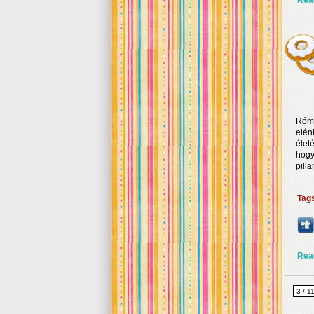
Rea
Rómá
elén
élet
hogy
pilla
Tag
Rea
3 / 1