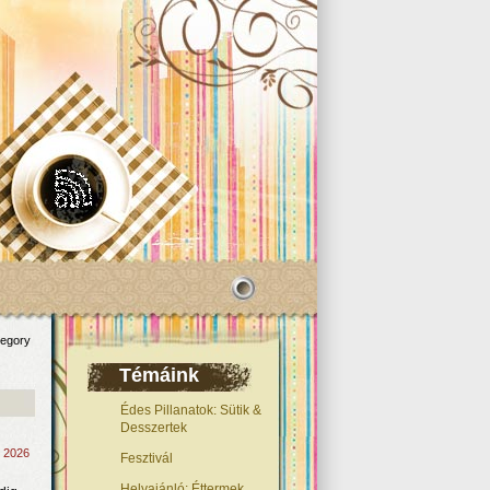
tegory
Témáink
Édes Pillanatok: Sütik &
Desszertek
, 2026
Fesztivál
Helyajánló: Éttermek,