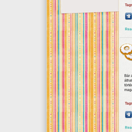
Tag
Rea
Bár 
átha
tört
magár
Tag
Rea