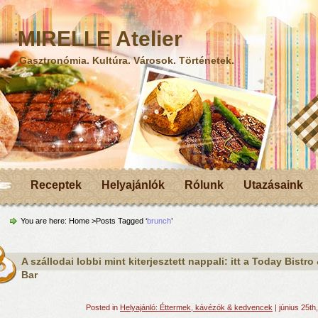
MIRELLE Atelier
Gasztronómia. Kultúra. Városok. Történetek.
Receptek
Helyajánlók
Rólunk
Utazásaink
You are here:
Home
>Posts Tagged ‘
brunch
’
A szállodai lobbi mint kiterjesztett nappali: itt a Today Bistro
Bar
Posted in
Helyajánló: Éttermek, kávézók & kedvencek
| június 25th