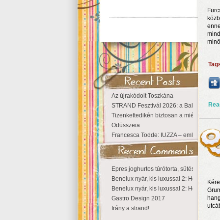
Furc
közb
enne
mind
minő
Tag
Az újrakódolt Toszkána
Rea
STRAND Fesztivál 2026: a Balaton partjá
Tizenkettedikén biztosan a miénk a Szige
Odüsszeia
Francesca Todde: IUZZA – emlékezet, tá
Epres joghurtos túrótorta, sütés nélkül
Benelux nyár, kis luxussal 2: Hollandia
Kére
Benelux nyár, kis luxussal 2: Hollandia
Grum
hang
Gastro Design 2017
utcá
Irány a strand!