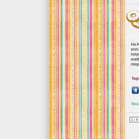
Ha A
enni
hely
eset
megé
Tag
Rea
1 / 4