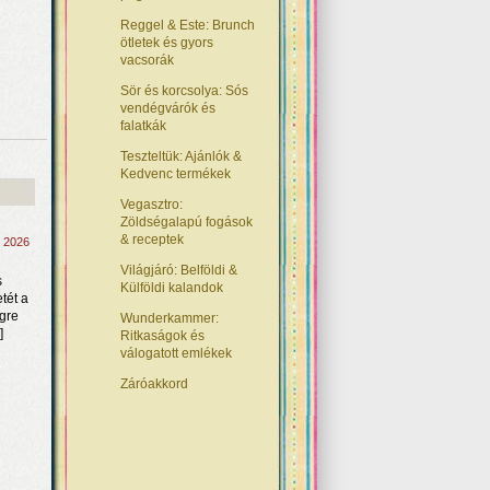
Reggel & Este: Brunch
ötletek és gyors
vacsorák
Sör és korcsolya: Sós
vendégvárók és
falatkák
Teszteltük: Ajánlók &
Kedvenc termékek
Vegasztro:
Zöldségalapú fogások
& receptek
, 2026
Világjáró: Belföldi &
s
Külföldi kalandok
tét a
égre
Wunderkammer:
]
Ritkaságok és
válogatott emlékek
Záróakkord