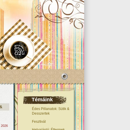
Témáink
 &
Édes Pillanatok: Sütik &
Desszertek
Fesztivál
, 2026
Helyajánló: Éttermek,