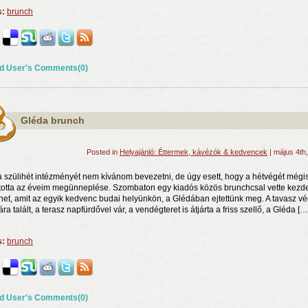
s:
brunch
d User's Comments(0)
Gléda brunch
Posted in
Helyajánló: Éttermek, kávézók & kedvencek
| május 4th
a szülihét intézményét nem kívánom bevezetni, de úgy esett, hogy a hétvégét mégi
totta az éveim megünneplése. Szombaton egy kiadós közös brunchcsal vette kezde
énet, amit az egyik kedvenc budai helyünkön, a Glédában ejtettünk meg. A tavasz v
a talált, a terasz napfürdővel vár, a vendégteret is átjárta a friss szellő, a Gléda […
s:
brunch
d User's Comments(0)