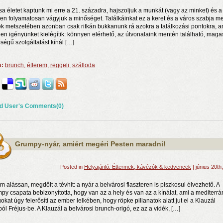
sa életet kaptunk mi erre a 21. századra, hajszoljuk a munkát (vagy az minket) és a
en folyamatosan vágyjuk a minőséget. Találkáinkat ez a keret és a város szabja m
k metszetében azonban csak ritkán bukkanunk rá azokra a találkozási pontokra, 
en igényünket kielégítik: könnyen elérhető, az útvonalaink mentén található, maga
ségű szolgáltatást kínál […]
s:
brunch
,
étterem
,
reggeli
,
szálloda
d User's Comments(0)
n a nyár még tart!
t!
j és irodalom találkozása a Mai Manó Házban
Grumpy-nyár, amiért megéri Pesten maradni!
Posted in
Helyajánló: Éttermek, kávézók & kedvencek
| június 20th
m alássan, megdőlt a tévhit: a nyár a belvárosi flaszteren is piszkosul élvezhető. A
py csapata bebizonyította, hogy van az a hely és van az a kínálat, ami a mediterrá
okat úgy felerősíti az ember lelkében, hogy röpke pillanatok alatt jut el a Klauzál
ból Fréjus-be. A Klauzál a belvárosi brunch-origó, ez az a vidék, […]