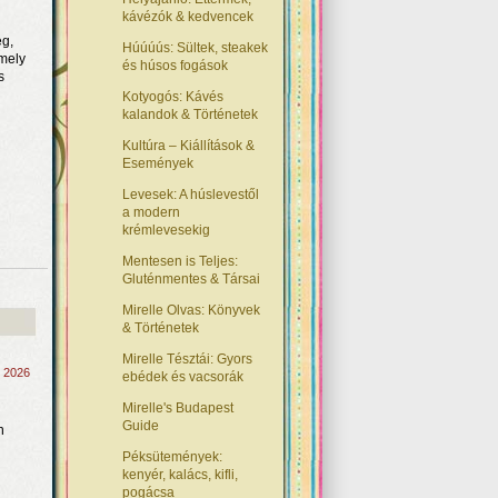
kávézók & kedvencek
eg,
Húúúús: Sültek, steakek
amely
és húsos fogások
s
Kotyogós: Kávés
kalandok & Történetek
Kultúra – Kiállítások &
Események
Levesek: A húslevestől
a modern
krémlevesekig
Mentesen is Teljes:
Gluténmentes & Társai
Mirelle Olvas: Könyvek
& Történetek
Mirelle Tésztái: Gyors
, 2026
ebédek és vacsorák
Mirelle's Budapest
Guide
n
Péksütemények:
kenyér, kalács, kifli,
pogácsa