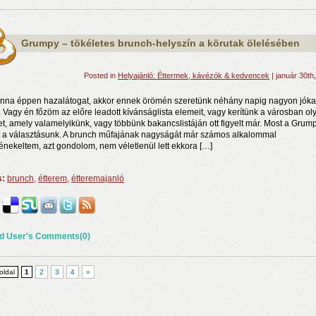
Grumpy – tökéletes brunch-helyszín a körutak ölelésében
Posted in
Helyajánló: Éttermek, kávézók & kedvencek
| január 30th
nna éppen hazalátogat, akkor ennek örömén szeretünk néhány napig nagyon jóka
. Vagy én főzöm az előre leadott kívánságlista elemeit, vagy kerítünk a városban ol
et, amely valamelyikünk, vagy többünk bakancslistáján ott figyelt már. Most a Grum
t a választásunk. A brunch műfajának nagyságát már számos alkalommal
nekeltem, azt gondolom, nem véletlenül lett ekkora […]
s:
brunch
,
étterem
,
étteremajanló
d User's Comments(0)
 oldal
1
2
3
4
»