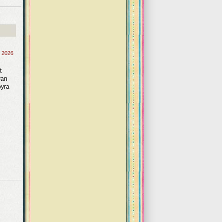
, 2026
t
yan
pyra