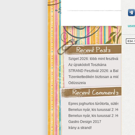
use
834 /
Sziget 2026: több mint fesztivál, egy vá
Az újrakódolt Toszkána
STRAND Fesztivál 2026: a Balaton partjá
Tizenkettedikén biztosan a miénk a Szige
Odüsszeia
Epres joghurtos túrótorta, sütés nélkül
Benelux nyár, kis luxussal 2: Hollandia
Benelux nyár, kis luxussal 2: Hollandia
Gastro Design 2017
Irány a strand!