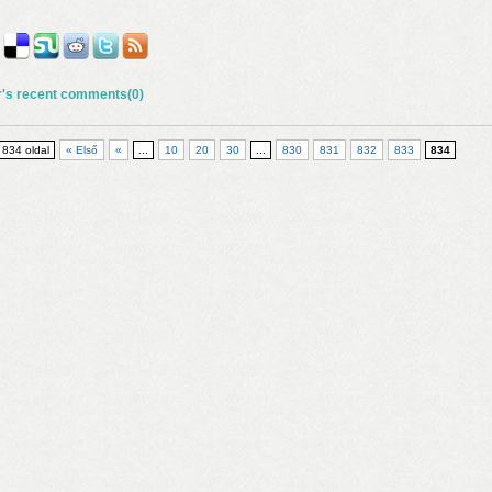
r's recent comments(0)
 834 oldal
« Első
«
...
10
20
30
...
830
831
832
833
834
rosnyi élmény
n a nyár még tart!
t!