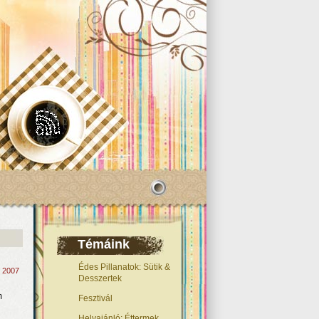
Témáink
Édes Pillanatok: Sütik &
, 2007
Desszertek
m
Fesztivál
Helyajánló: Éttermek,