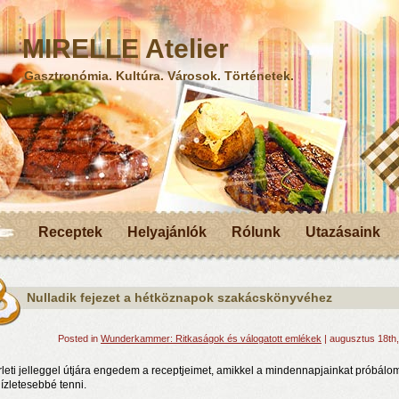
MIRELLE Atelier
Gasztronómia. Kultúra. Városok. Történetek.
Receptek
Helyajánlók
Rólunk
Utazásaink
Nulladik fejezet a hétköznapok szakácskönyvéhez
Posted in
Wunderkammer: Ritkaságok és válogatott emlékek
| augusztus 18th
rleti jelleggel útjára engedem a receptjeimet, amikkel a mindennapjainkat próbálo
ízletesebbé tenni.