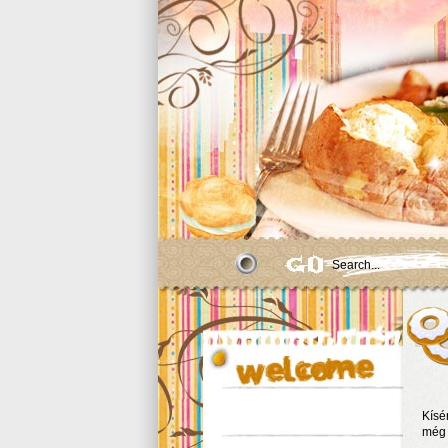
Kísé
még 