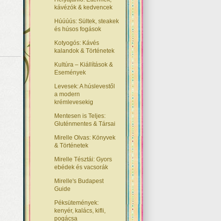
kávézók & kedvencek
Húúúús: Sültek, steakek
és húsos fogások
Kotyogós: Kávés
kalandok & Történetek
Kultúra – Kiállítások &
Események
Levesek: A húslevestől
a modern
krémlevesekig
Mentesen is Teljes:
Gluténmentes & Társai
Mirelle Olvas: Könyvek
& Történetek
Mirelle Tésztái: Gyors
ebédek és vacsorák
Mirelle's Budapest
Guide
Péksütemények:
kenyér, kalács, kifli,
pogácsa