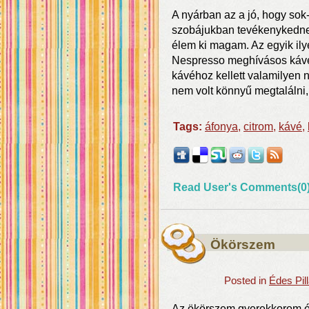
A nyárban az a jó, hogy sok
szobájukban tevékenykednek
élem ki magam. Az egyik il
Nespresso meghívásos kávéve
kávéhoz kellett valamilyen n
nem volt könnyű megtalálni,
Tags:
áfonya
,
citrom
,
kávé
,
Read User's Comments(0
Ökörszem
Posted in
Édes Pil
Az ökörszem gyerekkorom 