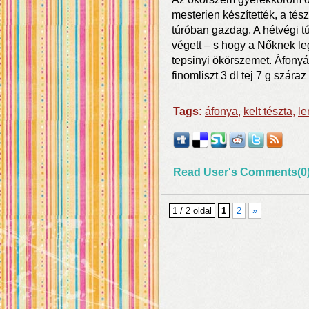
mesterien készítették, a tész
túróban gazdag. A hétvégi t
végett – s hogy a Nőknek le
tepsinyi ökörszemet. Áfonyá
finomliszt 3 dl tej 7 g szára
Tags:
áfonya
,
kelt tészta
,
le
Read User's Comments(0
1 / 2 oldal
1
2
»