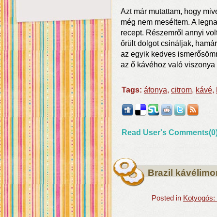
Azt már mutattam, hogy mive
még nem meséltem. A legnag
recept. Részemről annyi vol
őrült dolgot csináljak, hamá
az egyik kedves ismerősömmel
az ő kávéhoz való viszonya
Tags:
áfonya
,
citrom
,
kávé
,
Read User's Comments(0
Brazil kávélim
Posted in
Kotyogós: