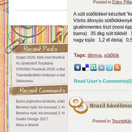
Posted in
Édes Pill
A sült sütőtökkel készített 
Vörös áfonyás sütőtökkenyé
gluténmentes liszt (most ép
barna) 35 dkg sült tökbél 
nagy tojás 1,2 dl étolaj 0,
Tags:
áfonya
,
sütőtök
Sziget 2026: több mint fesztivál, egy városnyi élmény
Az újrakódolt Toszkána
STRAND Fesztivál 2026: a Balaton partján a nyár még tart!
Tizenkettedikén biztosan a miénk a Sziget!
Read User's Comments(0
Odüsszeia
Epres joghurtos túrótorta, sütés nélkül
Brazil kávélim
Benelux nyár, kis luxussal 2: Hollandia
Benelux nyár, kis luxussal 2: Hollandia
Gastro Design 2017
Posted in
Teszteltü
Irány a strand!