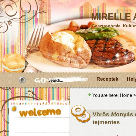
MIRELLE A
Gasztronómia. Kultúr
Receptek
Hel
You are here:
Home
>
Vörös áfonyás 
tejmentes