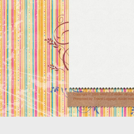
Copyright © 2009
MIRELLE Atelier
. All r
Presented by
Travel Luggage
,
Austin Hot