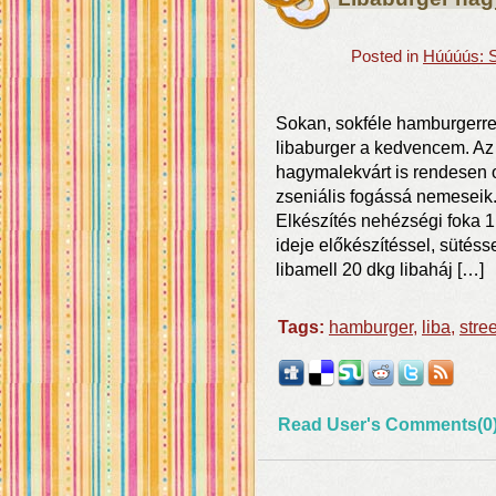
Posted in
Húúúús: S
Sokan, sokféle hamburgerre
libaburger a kedvencem. Az 
hagymalekvárt is rendesen 
zseniális fogássá nemeseik.
Elkészítés nehézségi foka 1
ideje előkészítéssel, sütéss
libamell 20 dkg libaháj […]
Tags:
hamburger
,
liba
,
stre
Read User's Comments(0