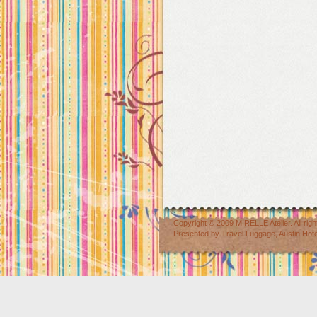
Copyright © 2009
MIRELLE Atelier
. All r
Presented by
Travel Luggage
,
Austin Hot