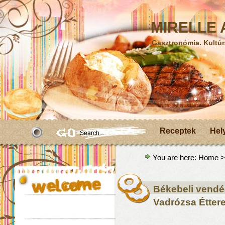
MIRELLE A
Gasztronómia. Kultúr
Receptek
Hel
You are here:
Home
>
Békebeli vendégl
Vadrózsa Étter