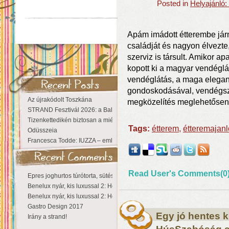
Posted in
Helyajánló
Apám imádott étterembe járn
családját és nagyon élvezte
szerviz is társult. Amikor ap
kopott ki a magyar vendéglát
vendéglátás, a maga eleganc
gondoskodásával, vendégszer
Az újrakódolt Toszkána
megközelítés meglehetősen
STRAND Fesztivál 2026: a Balaton partján a nyár még tart!
Tizenkettedikén biztosan a miénk a Sziget!
Tags:
étterem
,
étteremajanl
Odüsszeia
Francesca Todde: IUZZA – emlékezet, táj és irodalom találkozása a Ma
Read User's Comments(0
Epres joghurtos túrótorta, sütés nélkül
Benelux nyár, kis luxussal 2: Hollandia
Benelux nyár, kis luxussal 2: Hollandia
Gastro Design 2017
Egy jó hentes k
Irány a strand!