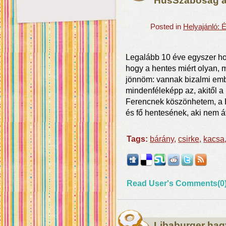
HúsSzabóság 
Posted in
Helyajánló: 
Legalább 10 éve egyszer hos
hogy a hentes miért olyan, mi
jönnöm: vannak bizalmi embe
mindenféleképp az, akitől a
Ferencnek köszönhetem, a
és fő hentesének, aki nem át
Tags:
bárány
,
csirke
,
kacsa
Read User's Comments(0
Libaburger hag