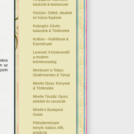
kávézók & kedvencek
Húúúús: Sültek, steakek
és húsos fogások
Kotyogós: Kávés
kalandok & Történetek
Kultúra – Kiállítások &
Események
Levesek: A húslevestől
a modern
fokos
krémlevesekig
em az
jszín
Mentesen is Teljes:
Gluténmentes & Társai
Mirelle Olvas: Könyvek
& Történetek
Mirelle Tésztái: Gyors
ebédek és vacsorák
Mirelle's Budapest
Guide
Péksütemények:
kenyér, kalács, kifli,
pogácsa