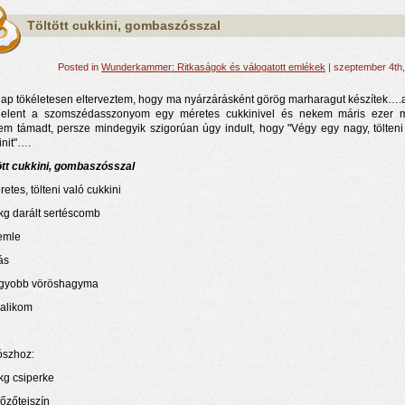
Töltött cukkini, gombaszósszal
Posted in
Wunderkammer: Ritkaságok és válogatott emlékek
| szeptember 4th
ap tökéletesen elterveztem, hogy ma nyárzárásként görög marharagut készítek….
elent a szomszédasszonyom egy méretes cukkinivel és nekem máris ezer 
tem támadt, persze mindegyik szigorúan úgy indult, hogy "Végy egy nagy, tölteni
init"….
ött cukkini, gombaszósszal
etes, tölteni való cukkini
kg darált sertéscomb
emle
ás
gyobb vöröshagyma
alikom
ószhoz:
kg csiperke
főzőtejszín