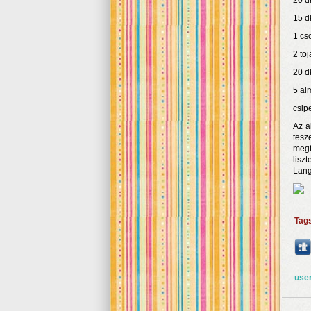
20 dk
15 d
1 cs
2 toj
20 d
5 al
csip
Az a
tesz
megf
lisz
Lang
Tag
use