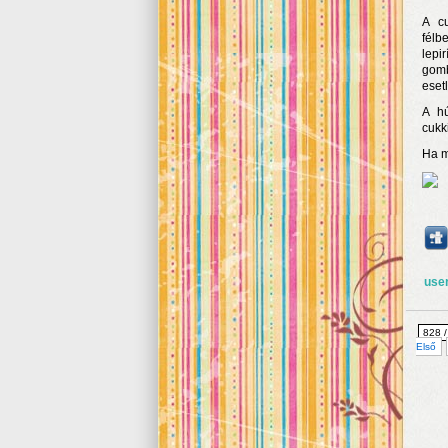
A cu
félb
lepi
gomb
eset
A hú
cukk
Ha m
use
828 /
Első