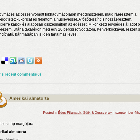
gymát és az összenyomott fokhagymát olajon megdinsztelem, majd ráeresztem a
öpögtetett kukoricát és felöntöm a húslevessel. A főzőtejszínt is hozzáeresztem,
ixerre kapok és alaposan összesimítom az egészet. Mikor kezd egységes állagot öl
erezem. Utána takarékon még egy 20 percig rotyogtatom. Kenyérkockával, reszelt sa
ndítható, bár magában is igen tartalmas leves.
r's recent comments(0)
Amerikai almatorta
Posted in
Édes Pillanatok: Sütik & Desszertek
| szeptember 4th
esős nap margójára.
ikai almatorta