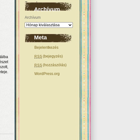
Archívum
Archívum
Meta
Bejelentkezés
(bejegyzés)
RSS
tálba
észet
(hozzászólás)
RSS
zott,
teje.
WordPress.org