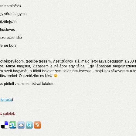
retes sütőtök
gy vöröshagyma
főzőtejszín
l húsleves
 szerecsendió
 fehér bors
rosnyi élmény
köt félbevágom, tepsibe teszem, vizet zúditok alá, majd lefóliázva bedugom a 200 
be. Mikor megsült, kiszedem a héjából egy tálba. Egy lábasban megdinsztel
ra szelt hagymát, a tököt beleteszem, felöntöm levessel, majd hozzákeverem a te
n a nyár még tart!
 fűszereket. Összefőzöm és kész
t!
ys pirított zsemlekockával tálalom.
 forrása
)
s:
sütőtök