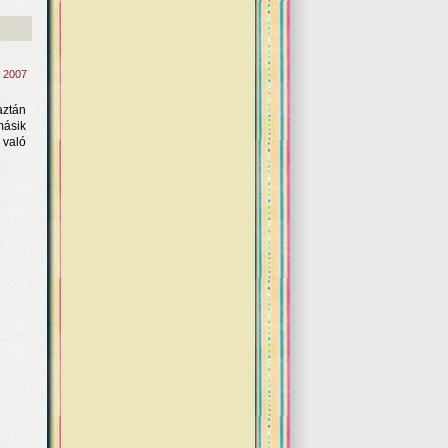
, 2007
aztán
másik
 való