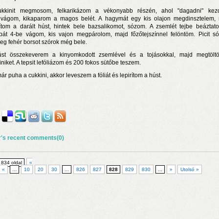
kkinit megmosom, felkarikázom a vékonyabb részén, ahol "dagadni" kez
evágom, kikaparom a magos belét. A hagymát egy kis olajon megdinsztelem,
rítom a darált húst, hintek bele bazsalikomot, sózom. A zsemlét tejbe beáztat
át 4-be vágom, kis vajon megpárolom, majd főzőtejszínnel felöntöm. Picit s
leg fehér borsot szórok még bele.
st összekeverem a kinyomkodott zsemlével és a tojásokkal, majd megtöl
iniket. A tepsit lefóliázom és 200 fokos sütőbe teszem.
ár puha a cukkini, akkor leveszem a fóliát és lepirítom a húst.
r's recent comments(0)
 834 oldal
«
«
...
10
20
30
...
826
827
828
829
830
...
»
Utolsó »