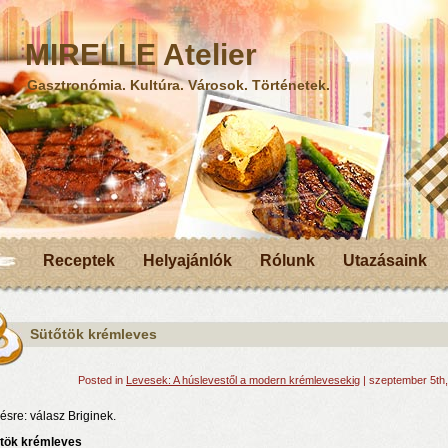
MIRELLE Atelier
Gasztronómia. Kultúra. Városok. Történetek.
Receptek
Helyajánlók
Rólunk
Utazásaink
Sütőtök krémleves
Posted in
Levesek: A húslevestől a modern krémlevesekig
| szeptember 5th
ésre: válasz Briginek.
tök krémleves