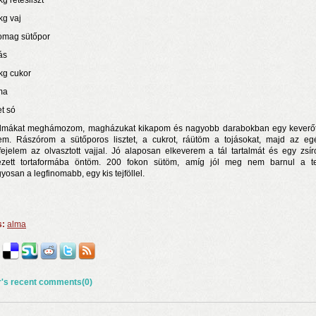
g rétesliszt
kg vaj
omag sütőpor
ás
kg cukor
ma
et só
lmákat meghámozom, magházukat kikapom és nagyobb darabokban egy keverő
em. Rászórom a sütőporos lisztet, a cukrot, ráütöm a tojásokat, majd az eg
ejelem az olvasztott vajjal. Jó alaposan elkeverem a tál tartalmát és egy zsíro
tezett tortaformába öntöm. 200 fokon sütöm, amíg jól meg nem barnul a te
yosan a legfinomabb, egy kis tejföllel.
s:
alma
r's recent comments(0)