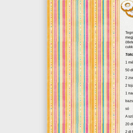
Tegn
megj
ötle
cukk
Tölt
1 mér
50 d
2 zs
2 toj
1 na
bazs
só
A sz
20 d
2 dl 