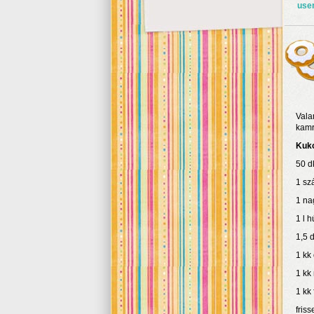
use
Vala
kamr
Kuko
50 d
1 sz
1 na
1 l 
1,5 d
1 kk
1 kk
1 kk
friss