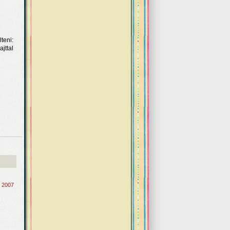
teni:
jttal
, 2007