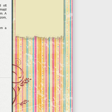
d ott
 majd
om. A
ózom,
töm a