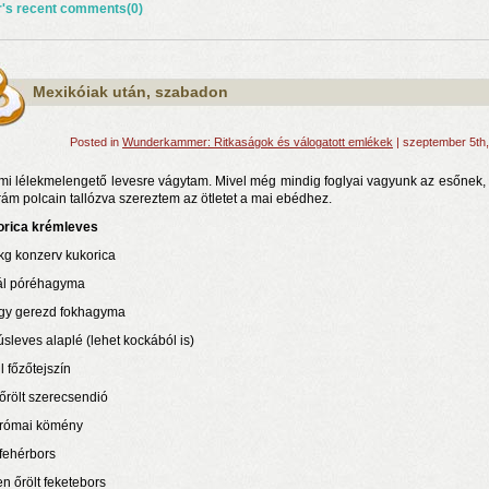
r's recent comments(0)
Mexikóiak után, szabadon
Posted in
Wunderkammer: Ritkaságok és válogatott emlékek
| szeptember 5th
mi lélekmelengető levesre vágytam. Mivel még mindig foglyai vagyunk az esőnek, 
ám polcain tallózva szereztem az ötletet a mai ebédhez.
rica krémleves
kg konzerv kukorica
ál póréhagyma
gy gerezd fokhagyma
húsleves alaplé (lehet kockából is)
l főzőtejszín
 őrölt szerecsendió
 római kömény
 fehérbors
en őrölt feketebors