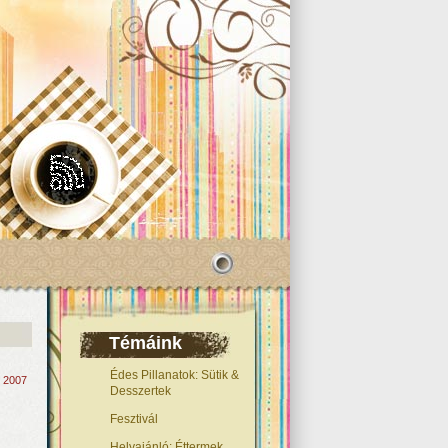
Témáink
Édes Pillanatok: Sütik &
, 2007
Desszertek
Fesztivál
Helyajánló: Éttermek,