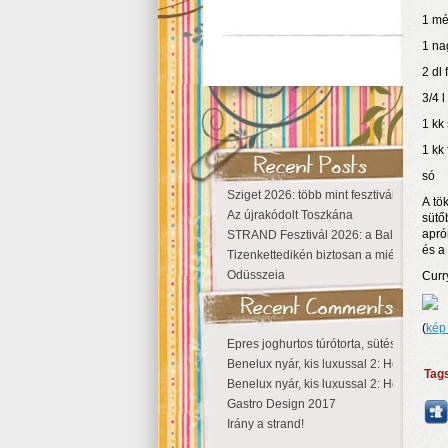
1 mé
1 na
2 dl 
3/4 
1 kk
1 kk
só
Sziget 2026: több mint fesztivál, egy vá
A tö
Az újrakódolt Toszkána
sütő
apró
STRAND Fesztivál 2026: a Balaton partjá
és a
Tizenkettedikén biztosan a miénk a Szige
Odüsszeia
Curr
(
kép
Epres joghurtos túrótorta, sütés nélkül
Benelux nyár, kis luxussal 2: Hollandia
Tag
Benelux nyár, kis luxussal 2: Hollandia
Gastro Design 2017
Irány a strand!