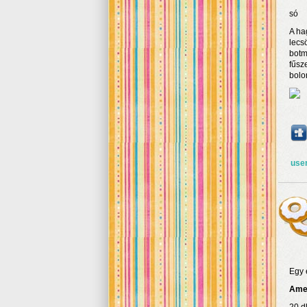
só
A ha
lecs
botm
fűsz
bolo
use
Egy 
Amer