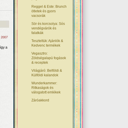
Reggel & Este: Brunch
ötletek és gyors
vacsorák
Sör és korcsolya: Sós
vendégvárók és
falatkák
, 2007
Teszteltük: Ajánlók &
Kedvenc termékek
így a
Vegasztro:
Zöldségalapú fogások
& receptek
Világjáró: Belföldi &
Külföldi kalandok
Wunderkammer:
Ritkaságok és
válogatott emlékek
Záróakkord