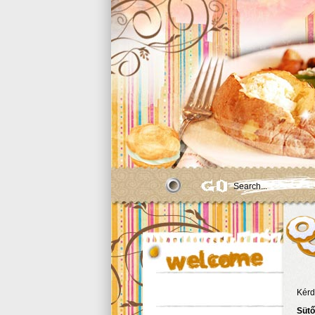
Kérd
Sütő