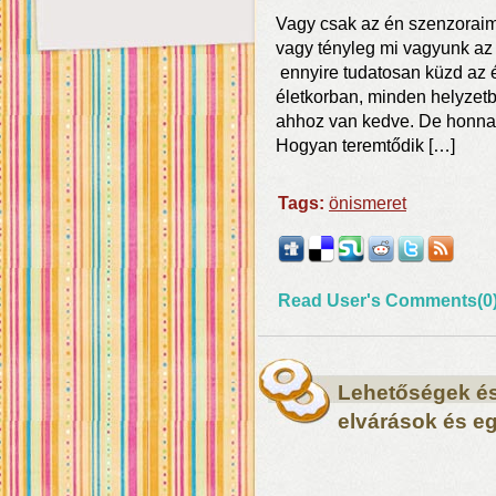
Vagy csak az én szenzoraim
vagy tényleg mi vagyunk az a
ennyire tudatosan küzd az 
életkorban, minden helyze
ahhoz van kedve. De honnan
Hogyan teremtődik […]
Tags:
önismeret
Read User's Comments(0
Lehetőségek és 
elvárások és e