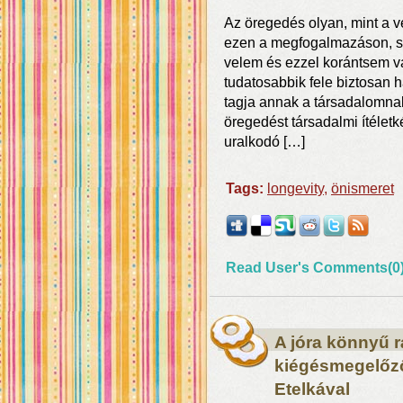
Az öregedés olyan, mint a v
ezen a megfogalmazáson, s
velem és ezzel korántsem v
tudatosabbik fele biztosan 
tagja annak a társadalomna
öregedést társadalmi ítéletké
uralkodó […]
Tags:
longevity
,
önismeret
Read User's Comments(0
A jóra könnyű r
kiégésmegelőző
Etelkával