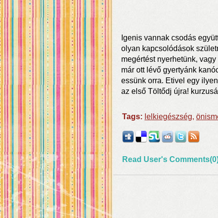
Igenis vannak csodás együtt
olyan kapcsolódások születn
megértést nyerhetünk, vagy
már ott lévő gyertyánk kanó
essünk orra. Etivel egy ilye
az első Töltődj újra! kurzus
Tags:
lelkiegészség
,
önism
Read User's Comments(0