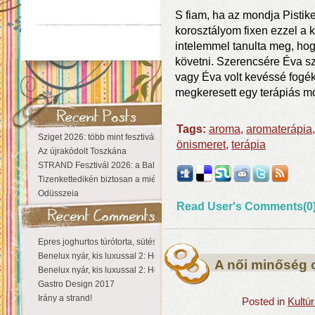
S fiam, ha az mondja Pistik
korosztályom fixen ezzel a 
intelemmel tanulta meg, hog
követni. Szerencsére Éva s
vagy Éva volt kevéssé fogék
megkeresett egy terápiás m
Tags:
aroma
,
aromaterápia
Sziget 2026: több mint fesztivál, egy városnyi élmény
önismeret
,
terápia
Az újrakódolt Toszkána
STRAND Fesztivál 2026: a Balaton partján a nyár még tart!
Tizenkettedikén biztosan a miénk a Sziget!
Odüsszeia
Read User's Comments(0
Epres joghurtos túrótorta, sütés nélkül
Benelux nyár, kis luxussal 2: Hollandia
A női minőség 
Benelux nyár, kis luxussal 2: Hollandia
Gastro Design 2017
Irány a strand!
Posted in
Kultú