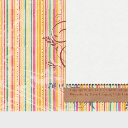
Copyright © 2009
MIRELLE Atelier
. All r
Presented by
Travel Luggage
,
Austin Hot