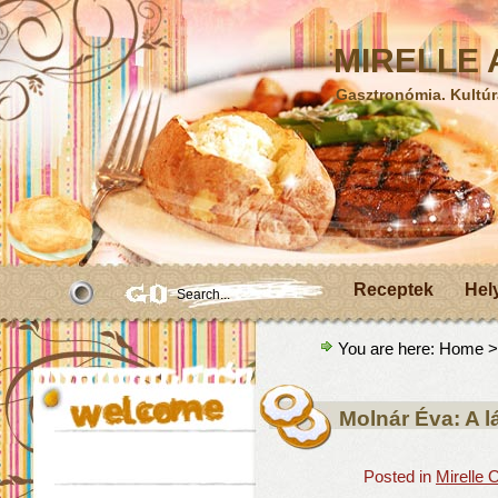
MIRELLE A
Gasztronómia. Kultúr
Receptek
Hel
You are here:
Home
>
Molnár Éva: A l
Posted in
Mirelle 