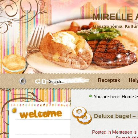
MIRELLE A
Gasztronómia. Kultúr
Receptek
Hel
You are here:
Home
>
Deluxe bagel –
Posted in
Mentesen is 