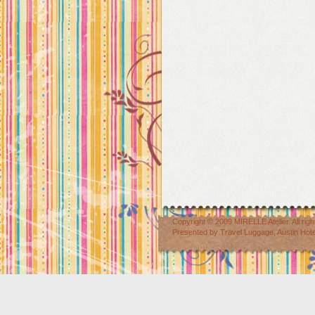
Copyright © 2009
MIRELLE Atelier
. All r
Presented by
Travel Luggage
,
Austin Hot