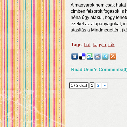
A magyarok nem csak halat
címben felsorolt fogások is
néha úgy alakul, hogy lehet
ezeket az alapanyagokat, í
utasítás a Mindmegettén. (k
Tags:
hal
,
kagyló
,
rák
Read User's Comments(0
1 / 2 oldal
1
2
»