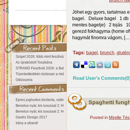
Brunch ötl
Jöhet egy gyors, tartalmas e
bagel. Deluxe bagel 1 db b
mentes bagelje) 2 tojás 10
gerezd fokhagyma (home off
hagymát finomra vágom, […
Tags:
bagel
,
brunch
,
gluté
Sziget 2026: több mint fesztivál, egy városnyi élmény
Az újrakódolt Toszkána
STRAND Fesztivál 2026: a Balaton partján a nyár még tart!
Tizenkettedikén biztosan a miénk a Sziget!
Read User's Comments(0
Odüsszeia
Epres joghurtos túrótorta, sütés nélkül
Spaghetti fungh
Benelux nyár, kis luxussal 2: Hollandia
Benelux nyár, kis luxussal 2: Hollandia
Gastro Design 2017
Posted in
Mirelle Té
Irány a strand!