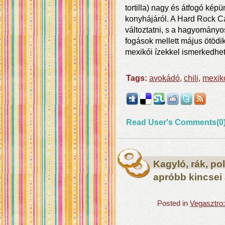
tortilla) nagy és átfogó ké
konyhájáról. A Hard Rock C
változtatni, s a hagyományo
fogások mellett május ötödi
mexikói ízekkel ismerkedhet
Tags:
avokádó
,
chili
,
mexik
Read User's Comments(0
Kagyló, rák, pol
apróbb kincsei
Posted in
Vegasztro: