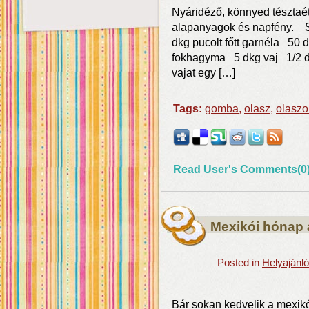
Nyáridéző, könnyed tésztaét
alapanyagok és napfény. Sp
dkg pucolt főtt garnéla 5
fokhagyma 5 dkg vaj 1/2 d
vajat egy […]
Tags:
gomba
,
olasz
,
olaszo
Read User's Comments(0
Mexikói hónap 
Posted in
Helyajánl
Bár sokan kedvelik a mexikói