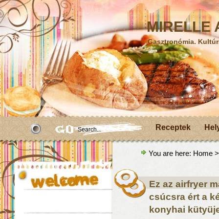
MIRELLE A
Gasztronómia. Kultúr
Receptek
Hel
You are here:
Home
>
Ez az airfryer m
csúcsra ért a k
konyhai kütyüj