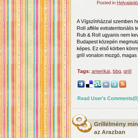
Posted in
Helyajánl
A Vígszínházzal szemben hú
Roll afféle extraterritoriális
Rub & Roll ugyanis nem keve
Budapest közepén megmutat
képes. Ez első körben kön
grill vonalon mozgó, magas
Tags:
amerikai
,
bbq
,
grill
Read User's Comments(0
Grillélmény min
az Arazban