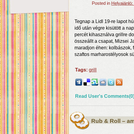
Posted in
Helyajánló
Tegnap a Lidl 19-re lapot hú
idő után végre kisütött a na
percét kihasználva grillre d
összeállt a csapat, Mizsei J
maradjon éhen: kolbászok, 
szaftos marharostélyosok sü
Tags:
grill
Read User's Comments(0
Rub & Roll – am