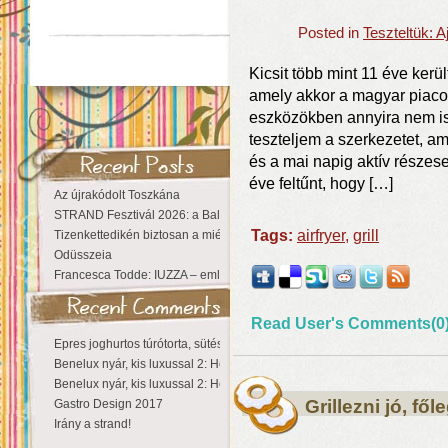
Posted in
Teszteltük: 
Kicsit több mint 11 éve kerül
amely akkor a magyar piacon
eszközökben annyira nem is 
teszteljem a szerkezetet, a
és a mai napig aktív részes
éve feltűnt, hogy […]
Az újrakódolt Toszkána
STRAND Fesztivál 2026: a Balaton partján a nyár még tart!
Tags:
airfryer
,
grill
Tizenkettedikén biztosan a miénk a Sziget!
Odüsszeia
Francesca Todde: IUZZA – emlékezet, táj és irodalom találkozása a Ma
Read User's Comments(0
Epres joghurtos túrótorta, sütés nélkül
Benelux nyár, kis luxussal 2: Hollandia
Benelux nyár, kis luxussal 2: Hollandia
Grillezni jó, fő
Gastro Design 2017
Irány a strand!