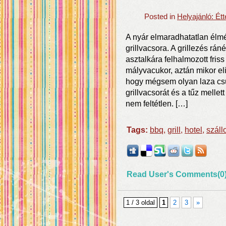
Posted in
Helyajánló: É
A nyár elmaradhatatlan élm
grillvacsora. A grillezés rá
asztalkára felhalmozott friss 
mályvacukor, aztán mikor el
hogy mégsem olyan laza cs
grillvacsorát és a tűz mellet
nem feltétlen. […]
Tags:
bbq
,
grill
,
hotel
,
száll
Read User's Comments(0
1 / 3 oldal
1
2
3
»