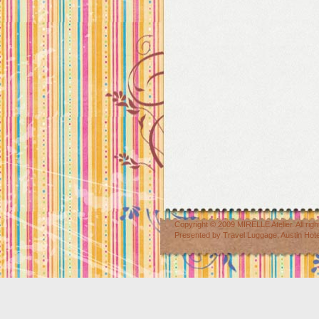
Copyright © 2009
MIRELLE Atelier
. All r
Presented by
Travel Luggage
,
Austin Hot