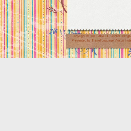
Copyright © 2009
MIRELLE Atelier
. All r
Presented by
Travel Luggage
,
Austin Hot