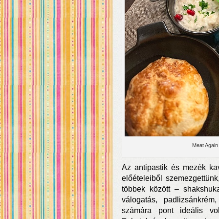
Meat Again
Az antipastik és mezék kav
előételeiből szemezgettünk,
többek között – shakshuk
válogatás, padlizsánkré
számára pont ideális vo