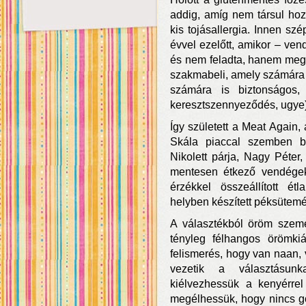
addig, amíg nem társul hoz
kis tojásallergia. Innen sz
évvel ezelőtt, amikor – ven
és nem feladta, hanem megk
szakmabeli, amely számára
számára is biztonságos, 
keresztszennyeződés, ugye)
Így született a Meat Again,
Skála piaccal szemben b
Nikolett párja, Nagy Péter,
mentesen étkező vendégek
érzékkel összeállított é
helyben készített péksütem
A választékból öröm szeme
tényleg félhangos örömkiá
felismerés, hogy van naan, 
vezetik a választásun
kiélvezhessük a kenyérrel
megélhessük, hogy nincs g