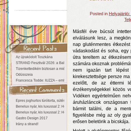
Posted in
Helyajánló
Tel
Másfél éve búcsút intett
elválásunk lesz, a megkön
nap gluténmentes étkezést 
vádaskodást és soha, egy 
útra tereltem az étkezése
Az újrakódolt Toszkána
STRAND Fesztivál 2026: a Balaton partján a nyár még tart!
számára okoznak problémát 
Tizenkettedikén biztosan a miénk a Sziget!
nem igazán tart lépést
Odüsszeia
kirekesztettsége persze ma
Francesca Todde: IUZZA – emlékezet, táj és irodalom találkozása a Ma
ezelőtt, de az éttermi 
érzékenységekkel közös vo
Vidéken egyértelműen nehez
Epres joghurtos túrótorta, sütés nélkül
áruházláncok országosan t
Benelux nyár, kis luxussal 2: Hollandia
bármit találni, de a men
Benelux nyár, kis luxussal 2: Hollandia
figyelésbe még az oly gya
Gastro Design 2017
erősen beletörik a bicskája.
Irány a strand!
Holott a gluténmentes főz