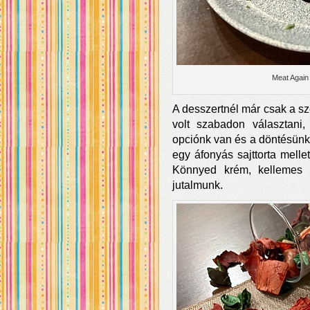
Meat Again
A desszertnél már csak a sze
volt szabadon választani,
opciónk van és a döntésünk
egy áfonyás sajttorta melle
Könnyed krém, kellemes fa
jutalmunk.