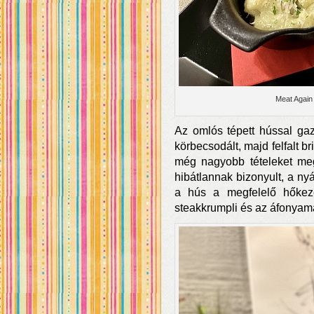
Meat Again
Az omlós tépett hússal ga
körbecsodált, majd felfalt br
még nagyobb tételeket meg
hibátlannak bizonyult, a ny
a hús a megfelelő hőkeze
steakkrumpli és az áfonyamár