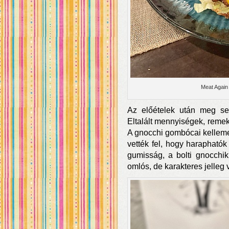
Meat Again
Az előételek után meg se
Eltalált mennyiségek, remek 
A gnocchi gombócai kellemes
vették fel, hogy haraphatók
gumisság, a bolti gnocchik
omlós, de karakteres jelleg v