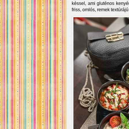
késsel, ami gluténos kenyér
friss, omlós, remek textúráj