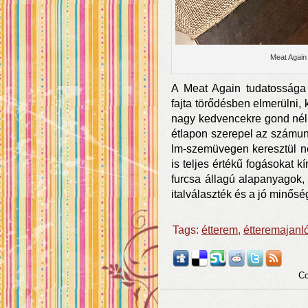
Meat Again
A Meat Again tudatossága
fajta törődésben elmerülni, 
nagy kedvencekre gond nélk
étlapon szerepel az számun
lm-szemüvegen keresztül n
is teljes értékű fogásokat 
furcsa állagú alapanyagok,
italválaszték és a jó minős
Tags:
étterem
,
étteremajanl
Co