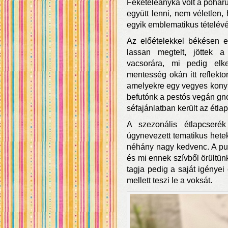
Feketeleányka volt a poharu
együtt lenni, nem véletlen,
egyik emblematikus tételévé 
Az előételekkel békésen el
lassan megtelt, jöttek 
vacsorára, mi pedig elk
mentesség okán itt reflekto
amelyekre egy vegyes konyha
befutónk a pestós vegán gno
séfajánlatban került az étlap
A szezonális étlapcseré
úgynevezett tematikus hetek
néhány nagy kedvenc. A pull
és mi ennek szívből örültü
tagja pedig a saját igényei
mellett teszi le a voksát.