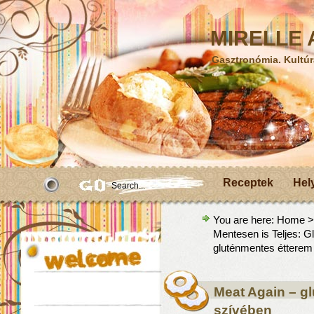
MIRELLE A
Gasztronómia. Kultúr
Receptek
Hel
You are here:
Home
Mentesen is Teljes: G
gluténmentes étterem
Meat Again – g
szívében