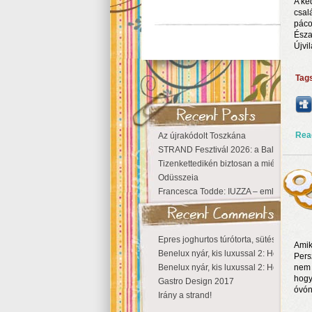
A ke
csal
páco
Észa
Újvi
Tag
Rea
Az újrakódolt Toszkána
STRAND Fesztivál 2026: a Balaton partjá
Tizenkettedikén biztosan a miénk a Szige
Odüsszeia
Francesca Todde: IUZZA – emlékezet, tá
Epres joghurtos túrótorta, sütés nélkül
Amik
Benelux nyár, kis luxussal 2: Hollandia
Pers
Benelux nyár, kis luxussal 2: Hollandia
nem 
hogy
Gastro Design 2017
óvón
Irány a strand!