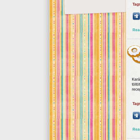
Tag
Rea
Kará
töltö
rece
Tag
Rea