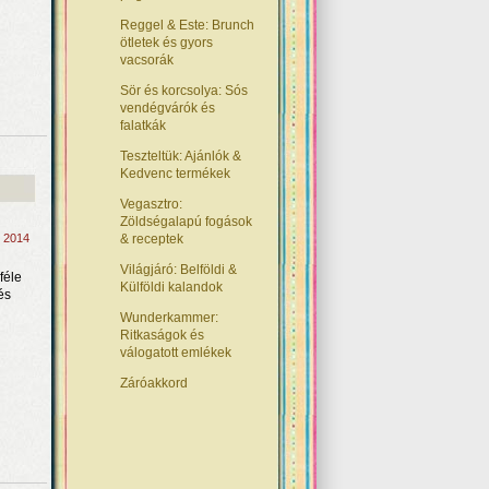
Reggel & Este: Brunch
ötletek és gyors
vacsorák
Sör és korcsolya: Sós
vendégvárók és
falatkák
Teszteltük: Ajánlók &
Kedvenc termékek
Vegasztro:
Zöldségalapú fogások
, 2014
& receptek
Világjáró: Belföldi &
féle
Külföldi kalandok
és
Wunderkammer:
Ritkaságok és
válogatott emlékek
Záróakkord