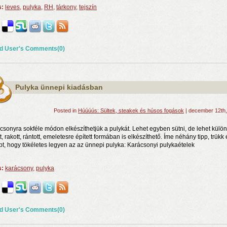
s:
leves
,
pulyka
,
RH
,
tárkony
,
tejszín
d User's Comments(0)
Pulyka ünnepi kiadásban
Posted in
Húúúús: Sültek, steakek és húsos fogások
| december 12th
csonyra sokféle módon elkészíthetjük a pulykát. Lehet egyben sütni, de lehet külön
tt, rakott, rántott, emeletesre épített formában is elkészíthető. Íme néhány tipp, trükk 
pt, hogy tökéletes legyen az az ünnepi pulyka: Karácsonyi pulykaételek
s:
karácsony
,
pulyka
d User's Comments(0)