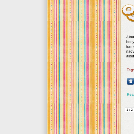
A ka
bony
term
nagy
alko
Tag
Rea
1 / 2