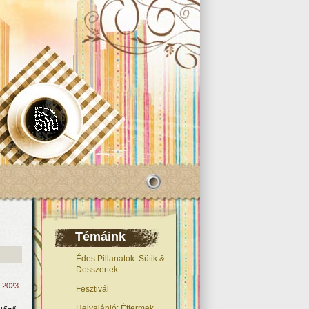
Témáink
Édes Pillanatok: Sütik &
Desszertek
, 2023
Fesztivál
Helyajánló: Éttermek,