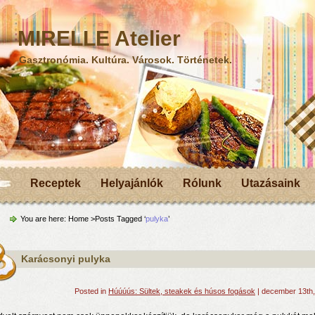
MIRELLE Atelier
Gasztronómia. Kultúra. Városok. Történetek.
Receptek
Helyajánlók
Rólunk
Utazásaink
You are here:
Home
>Posts Tagged ‘
pulyka
’
Karácsonyi pulyka
Posted in
Húúúús: Sültek, steakek és húsos fogások
| december 13th