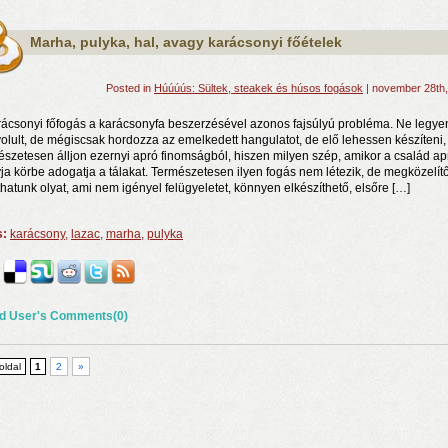
Marha, pulyka, hal, avagy karácsonyi főételek
Posted in
Húúúús: Sültek, steakek és húsos fogások
| november 28th
rácsonyi főfogás a karácsonyfa beszerzésével azonos fajsúlyú probléma. Ne legyen
olult, de mégiscsak hordozza az emelkedett hangulatot, de elő lehessen készíteni,
észetesen álljon ezernyi apró finomságból, hiszen milyen szép, amikor a család ap
ja körbe adogatja a tálakat. Természetesen ilyen fogás nem létezik, de megközelít
thatunk olyat, ami nem igényel felügyeletet, könnyen elkészíthető, elsőre […]
s:
karácsony
,
lazac
,
marha
,
pulyka
d User's Comments(0)
 oldal
1
2
»