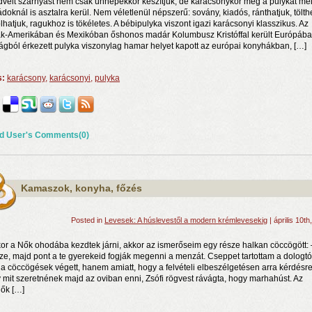
dvelt szárnyast nem csak ünnepekkor készítjük, de karácsonykor még a pulykát me
ádoknál is asztalra kerül. Nem véletlenül népszerű: sovány, kiadós, ránthatjuk, tölthe
lhatjuk, ragukhoz is tökéletes. A bébipulyka viszont igazi karácsonyi klasszikus. Az
k-Amerikában és Mexikóban őshonos madár Kolumbusz Kristóffal került Európába
lágból érkezett pulyka viszonylag hamar helyet kapott az európai konyhákban, […]
s:
karácsony
,
karácsonyi
,
pulyka
d User's Comments(0)
n a nyár még tart!
t!
Kamaszok, konyha, főzés
j és irodalom találkozása a Mai Manó Házban
Posted in
Levesek: A húslevestől a modern krémlevesekig
| április 10th
or a Nők ohodába kezdtek járni, akkor az ismerőseim egy része halkan cöccögött: 
ze, majd pont a te gyerekeid fogják megenni a menzát. Cseppet tartottam a dologtól
a cöccögések végett, hanem amiatt, hogy a felvételi elbeszélgetésen arra kérdésre
 mit szeretnének majd az oviban enni, Zsófi rögvest rávágta, hogy marhahúst. Az
ők […]