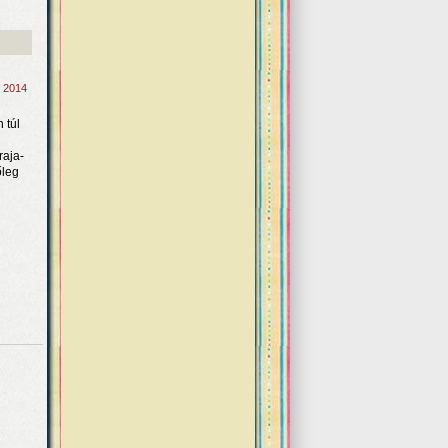
, 2014
 túl
raja-
őleg