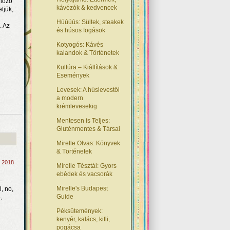
llőző
kávézók & kedvencek
tjük,
Húúúús: Sültek, steakek
. Az
és húsos fogások
Kotyogós: Kávés
kalandok & Történetek
Kultúra – Kiállítások &
Események
Levesek: A húslevestől
a modern
krémlevesekig
Mentesen is Teljes:
Gluténmentes & Társai
Mirelle Olvas: Könyvek
& Történetek
, 2018
Mirelle Tésztái: Gyors
ebédek és vacsorák
–
Mirelle's Budapest
, no,
Guide
,
Péksütemények:
kenyér, kalács, kifli,
pogácsa