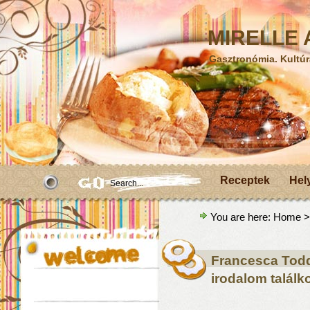
MIRELLE A
Gasztronómia. Kultúr
Receptek
Hel
You are here:
Home
>
Francesca Todde
irodalom talál