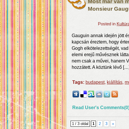
Most már van mi
Monsieur Gaug
Posted in
Kultúr
Gauguin annak idején jött é
kapcsán éreztem, hogy érte
Gogh elkötelezettségét, vad
elemi erejű művésznek látt
nem csak a művei, hanem Va
hozzátett. A köztünk lévő […
Tags:
budapest
,
kiállítás
,
m
Read User's Comments(0
1 / 3 oldal
1
2
3
»