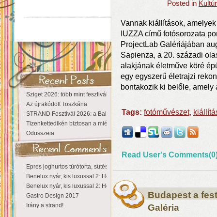
Posted in
Kultú
Vannak kiállítások, amelye
IUZZA című fotósorozata po
ProjectLab Galériájában aug
Sapienza, a 20. századi olas
alakjának életműve köré épül
egy egyszerű életrajzi rekon
bontakozik ki belőle, amely 
Sziget 2026: több mint fesztivál, egy városnyi élmény
Az újrakódolt Toszkána
Tags:
fotóművészet
,
kiállítá
STRAND Fesztivál 2026: a Balaton partján a nyár még tart!
Tizenkettedikén biztosan a miénk a Sziget!
Odüsszeia
Read User's Comments(0
Epres joghurtos túrótorta, sütés nélkül
Benelux nyár, kis luxussal 2: Hollandia
Benelux nyár, kis luxussal 2: Hollandia
Budapest a fes
Gastro Design 2017
Irány a strand!
Galéria