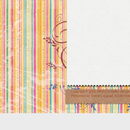
Copyright © 2009
MIRELLE Atelier
. All r
Presented by
Travel Luggage
,
Austin Hot