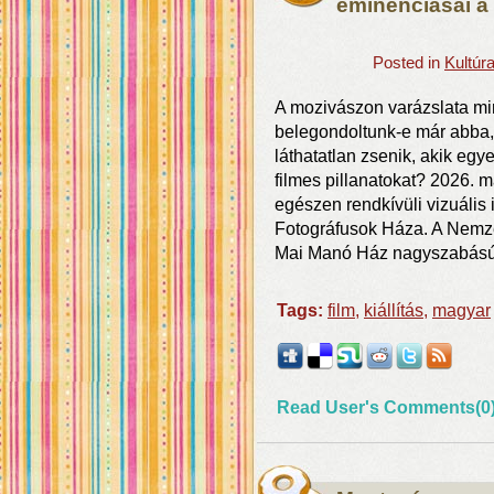
eminenciásai a
Posted in
Kultúr
A mozivászon varázslata mi
belegondoltunk-e már abba,
láthatatlan zsenik, akik egy
filmes pillanatokat? 2026. m
egészen rendkívüli vizuális
Fotográfusok Háza. A Nemze
Mai Manó Ház nagyszabású
Tags:
film
,
kiállítás
,
magyar
Read User's Comments(0