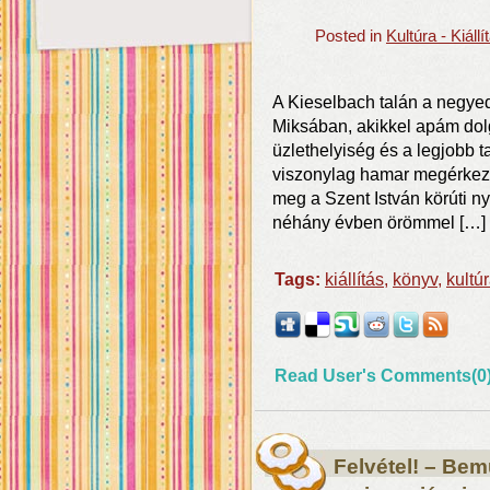
Posted in
Kultúra - Kiál
A Kieselbach talán a negyedi
Miksában, akikkel apám dolg
üzlethelyiség és a legjobb 
viszonylag hamar megérkezet
meg a Szent István körúti ny
néhány évben örömmel […]
Tags:
kiállítás
,
könyv
,
kultú
Read User's Comments(0
Felvétel! – Bem