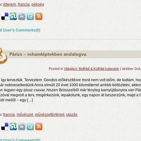
s:
étterem
,
francia
,
pékség
d User's Comments(0)
Párizs – rohamléptekben andalogva
Posted in
Világjáró: Belföldi & Külföldi kalandok
| október 2nd
így terveztük. Terveztem. Gondos előkészítésre most nem volt időm, de tudtam, ho
ár nekiveselkedünk Anna elmúlt 20 évet 1000 kilométerrel arrébb költöztetni, akkor
n legyen egy plusz csavar, hiszen Brüsszelből már tényleg karnyújtásnyira van Pár
zóval megvolt a terv, megérkezünk, lepakolunk, egy napon át beszerzünk, majd a 
idi mellől – egy […]
s:
francia
,
művészet
,
művészettörténet
,
utazás
d User's Comments(0)