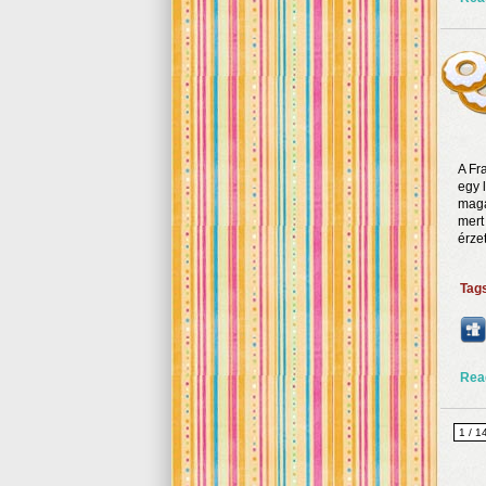
A Fr
egy 
magá
mert
érzet
Tag
Rea
1 / 1