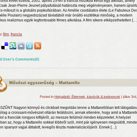
onöt évvel ezelőtt, 2001. április 25-én a francia mozikba került egy alkotás, amely
sak Jean-Pierre Jeunet pályafutását határozta meg végérvényesen, hanem újraírt
zs-mítoszt is a globális popkultúrában. Az Amélie csodálatos élete (Le Fabuleux Des
élie Poulain) negyedszázad távlatából már önálló esztétikai minőség, a modern
kus realizmus egyik legfontosabb filmes alkotása. A film sikere elképzelhetetlen […
s:
film
,
francia
d User's Comments(0)
n a nyár még tart!
t!
Művészi egyszerűség – Mattarello
j és irodalom találkozása a Mai Manó Házban
Posted in
Helyajánló: Éttermek, kávézók & kedvencek
| július 3rd
ZŰNT Nagyon könnyű és clickbait megoldás lenne a Mattarellóban tett látogatás
rólag a croissant-művészet oltárán feláldozni, annak ellenére, hogy amit a Mattarell
ol a franciák rongyos kiflijéről, az messze felülmúl minden képzeletet. A helyzet
ban az, hogy a Mattarello sokkal többről szól, mint pár igényesen megsütött, mind
en spanyol vajjal átitatott, levegős tészta materializációjáról. Ennek […]