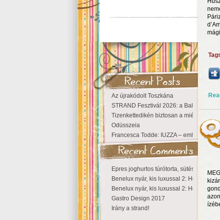
Husz
nemc
Pári
d’Am
mági
Tag
Rea
Az újrakódolt Toszkána
STRAND Fesztivál 2026: a Balaton partjá
Tizenkettedikén biztosan a miénk a Szige
Odüsszeia
Francesca Todde: IUZZA – emlékezet, tá
Epres joghurtos túrótorta, sütés nélkül
MEGS
Benelux nyár, kis luxussal 2: Hollandia
kizá
Benelux nyár, kis luxussal 2: Hollandia
gond
azon
Gastro Design 2017
ízéb
Irány a strand!