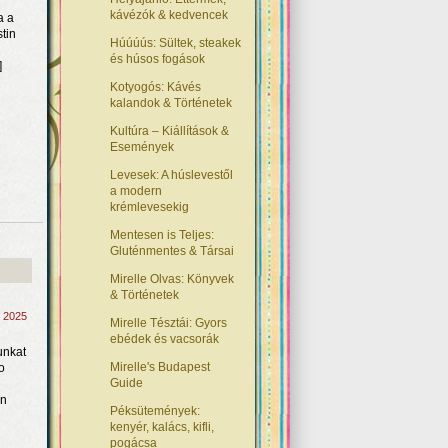
kávézók & kedvencek
a a
tin
Húúúús: Sültek, steakek
és húsos fogások
]
Kotyogós: Kávés
kalandok & Történetek
Kultúra – Kiállítások &
Események
Levesek: A húslevestől
a modern
krémlevesekig
Mentesen is Teljes:
Gluténmentes & Társai
Mirelle Olvas: Könyvek
& Történetek
, 2025
Mirelle Tésztái: Gyors
ebédek és vacsorák
unkat
Mirelle's Budapest
o
Guide
en
Péksütemények:
kenyér, kalács, kifli,
pogácsa