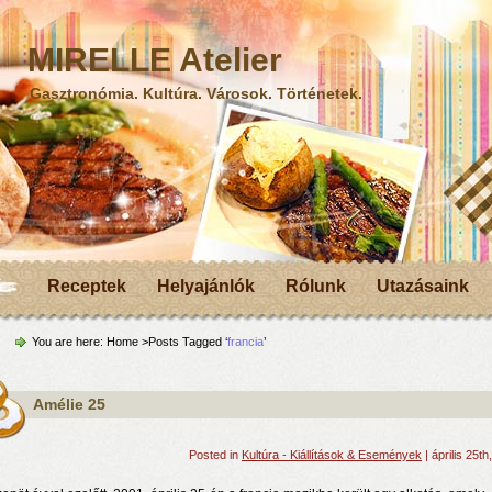
MIRELLE Atelier
Gasztronómia. Kultúra. Városok. Történetek.
Receptek
Helyajánlók
Rólunk
Utazásaink
You are here:
Home
>Posts Tagged ‘
francia
’
Amélie 25
Posted in
Kultúra - Kiállítások & Események
| április 25th