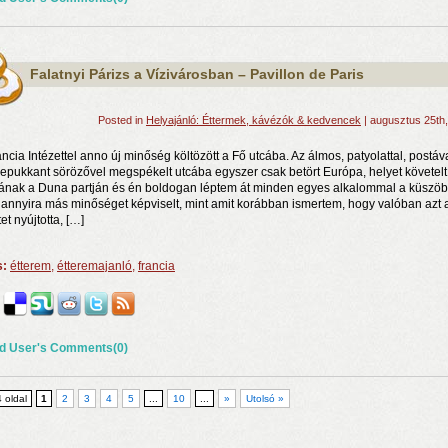
Falatnyi Párizs a Vízivárosban – Pavillon de Paris
Posted in
Helyajánló: Éttermek, kávézók & kedvencek
| augusztus 25th
ancia Intézettel anno új minőség költözött a Fő utcába. Az álmos, patyolattal, postáv
lepukkant sörözővel megspékelt utcába egyszer csak betört Európa, helyet követelt
nak a Duna partján és én boldogan léptem át minden egyes alkalommal a küszöb
 annyira más minőséget képviselt, mint amit korábban ismertem, hogy valóban azt 
et nyújtotta, […]
s:
étterem
,
étteremajanló
,
francia
d User's Comments(0)
4 oldal
1
2
3
4
5
...
10
...
»
Utolsó »