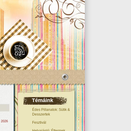
Témáink
Édes Pillanatok: Sütik &
Desszertek
, 2026
Fesztivál
Helyajánló: Éttermek,