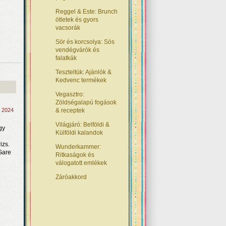
Reggel & Este: Brunch
ötletek és gyors
vacsorák
Sör és korcsolya: Sós
vendégvárók és
falatkák
Teszteltük: Ajánlók &
Kedvenc termékek
Vegasztro:
Zöldségalapú fogások
, 2024
& receptek
Világjáró: Belföldi &
gy
Külföldi kalandok
izs.
Wunderkammer:
Gare
Ritkaságok és
válogatott emlékek
Záróakkord