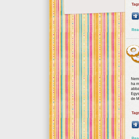
Tag
Rea
Nem 
ha m
abba
Egys
de M
Tag
Rea