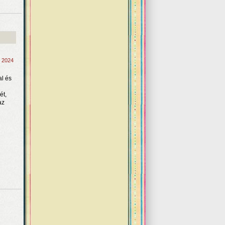
, 2024
al és
ét,
az