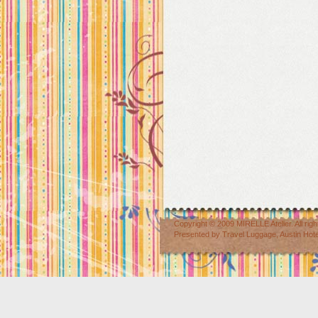
Copyright © 2009
MIRELLE Atelier
. All r
Presented by
Travel Luggage
,
Austin Hot