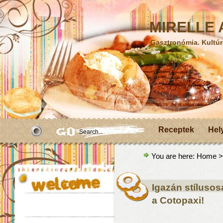
MIRELLE A
Gasztronómia. Kultúr
Receptek
Hel
You are here:
Home
>
Igazán stílusos
a Cotopaxi!