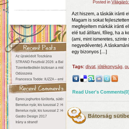
Posted in
Világjáró
Azt hiszem, a táskák iránti 
Magam is sokat fejlesztette
megfejeltem márkák iránti e
elé tud állítani, főleg, ha a
(ami, mint ismeretes, szint
negyedévente). A táskamániá
egy bizonyos […]
Az újrakódolt Toszkána
STRAND Fesztivál 2026: a Balaton partján a nyár még tart!
Tags:
divat
,
jótékonyság
,
o
Tizenkettedikén biztosan a miénk a Sziget!
Odüsszeia
Francesca Todde: IUZZA – emlékezet, táj és irodalom találkozása a Ma
Read User's Comments(0
Epres joghurtos túrótorta, sütés nélkül
Benelux nyár, kis luxussal 2: Hollandia
Benelux nyár, kis luxussal 2: Hollandia
Bátorság sütib
Gastro Design 2017
Irány a strand!