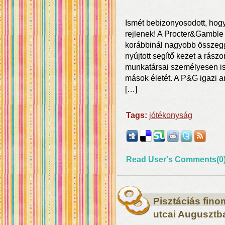
Ismét bebizonyosodott, ho
rejlenek! A Procter&Gambl
korábbinál nagyobb összeggel
nyújtott segítő kezet a rász
munkatársai személyesen is
mások életét. A P&G igazi a
[…]
Tags:
jótékonyság
Read User's Comments(0
Pisztáciás fin
utcai Augusztb