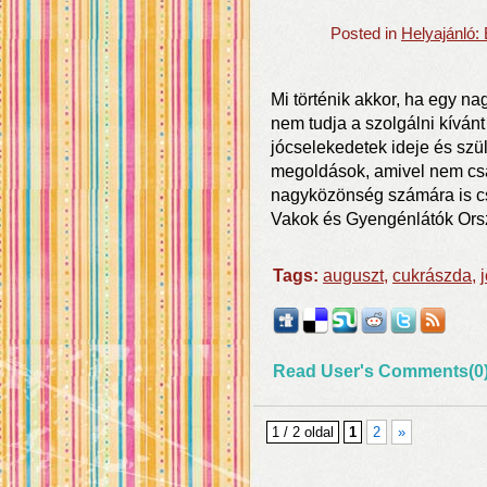
Posted in
Helyajánló:
Mi történik akkor, ha egy na
nem tudja a szolgálni kívánt
jócselekedetek ideje és szül
megoldások, amivel nem csa
nagyközönség számára is c
Vakok és Gyengénlátók Ors
Tags:
auguszt
,
cukrászda
,
Read User's Comments(0
1 / 2 oldal
1
2
»