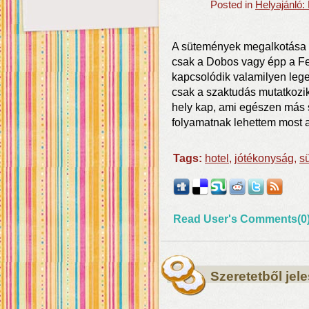
Posted in
Helyajánló:
A sütemények megalkotása 
csak a Dobos vagy épp a Fe
kapcsolódik valamilyen lege
csak a szaktudás mutatkozi
hely kap, ami egészen más s
folyamatnak lehettem most a
Tags:
hotel
,
jótékonyság
,
s
Read User's Comments(0
Szeretetből jel