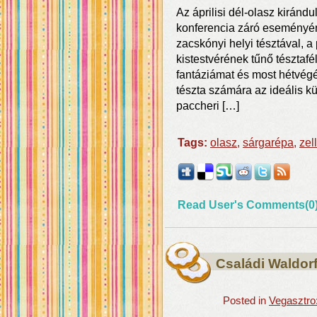
Az áprilisi dél-olasz kiránd
konferencia záró eseményé
zacskónyi helyi tésztával, a
kistestvérének tűnő tésztafé
fantáziámat és most hétvégé
tészta számára az ideális kül
paccheri […]
Tags:
olasz
,
sárgarépa
,
zel
Read User's Comments(0
Családi Waldor
Posted in
Vegasztro