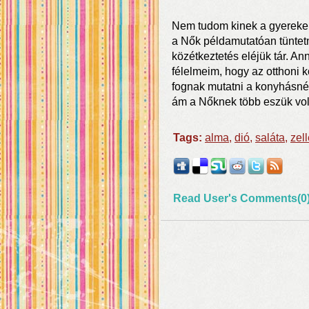
Nem tudom kinek a gyereke
a Nők példamutatóan tüntetne
közétkeztetés eléjük tár. An
félelmeim, hogy az otthoni
fognak mutatni a konyhásnéni
ám a Nőknek több eszük volt
Tags:
alma
,
dió
,
saláta
,
zel
Read User's Comments(0