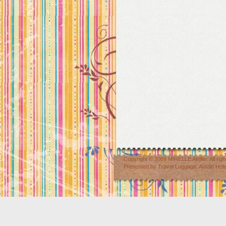
Copyright © 2009
MIRELLE Atelier
. All r
Presented by
Travel Luggage
,
Austin Hot