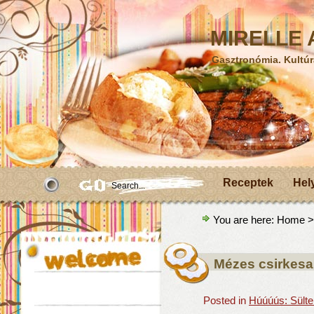
MIRELLE A
Gasztronómia. Kultúr
Receptek
Hel
You are here:
Home
>
Mézes csirkesa
Posted in
Húúúús: Sülte