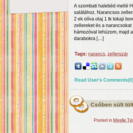
A szombati halebéd mellé H
salátához. Narancsos zeller
2 ek olíva olaj 1 tk tokaji bo
zellereket és a narancsokat
hámozóval lehúzom, majd a 
darabokra […]
Tags:
narancs
,
zellerszár
Read User's Comments(0
Csőben sült tölt
Posted in
Mirelle T