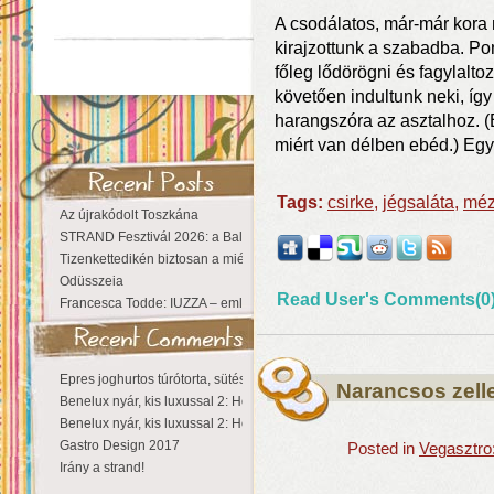
A csodálatos, már-már kora
kirajzottunk a szabadba. Po
főleg lődörögni és fagylalto
követően indultunk neki, íg
harangszóra az asztalhoz. (
miért van délben ebéd.) Eg
Tags:
csirke
,
jégsaláta
,
mé
Az újrakódolt Toszkána
STRAND Fesztivál 2026: a Balaton partján a nyár még tart!
Tizenkettedikén biztosan a miénk a Sziget!
Odüsszeia
Read User's Comments(0
Francesca Todde: IUZZA – emlékezet, táj és irodalom találkozása a Ma
Epres joghurtos túrótorta, sütés nélkül
Narancsos zelle
Benelux nyár, kis luxussal 2: Hollandia
Benelux nyár, kis luxussal 2: Hollandia
Gastro Design 2017
Posted in
Vegasztro
Irány a strand!