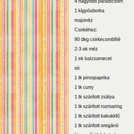
4 nagyobb paradicsom
1 kígyóuborka
majonéz
Csirkéhez:
90 dkg csirkecombfilé
2-3 ek méz
1 ek balzsamecet
só
1 tk pirospaprika
1 tk curry
1 tk szárított zsálya
1 tk szárított rozmaring
1 tk szárított kakukkfű
1 tk szárított oregánó