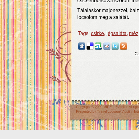
csicseriborsóval szórom me
Tálaláskor majonézzel, bal
locsolom meg a salátát.
Tags:
csirke
,
jégsaláta
,
méz
Co
Copyright © 2009
MIRELLE Atelier
. All r
Presented by
Travel Luggage
,
Austin Hot