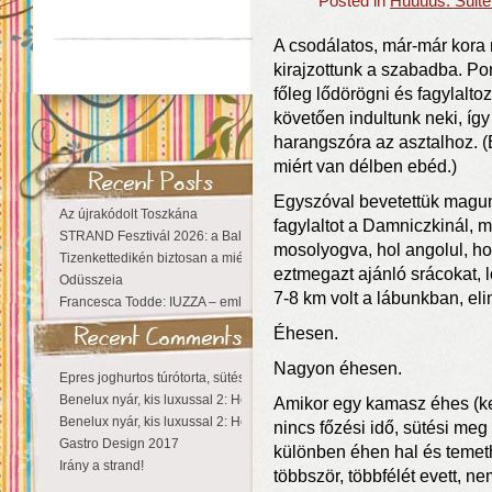
Posted in
Húúúús: Sülte
A csodálatos, már-már kora
kirajzottunk a szabadba. Po
főleg lődörögni és fagylalto
követően indultunk neki, íg
harangszóra az asztalhoz. (
miért van délben ebéd.)
Egyszóval bevetettük magunk
Az újrakódolt Toszkána
fagylaltot a Damniczkinál, m
STRAND Fesztivál 2026: a Balaton partján a nyár még tart!
mosolyogva, hol angolul, ho
Tizenkettedikén biztosan a miénk a Sziget!
eztmegazt ajánló srácokat, l
Odüsszeia
7-8 km volt a lábunkban, eli
Francesca Todde: IUZZA – emlékezet, táj és irodalom találkozása a Ma
Éhesen.
Nagyon éhesen.
Epres joghurtos túrótorta, sütés nélkül
Benelux nyár, kis luxussal 2: Hollandia
Amikor egy kamasz éhes (ket
Benelux nyár, kis luxussal 2: Hollandia
nincs főzési idő, sütési m
Gastro Design 2017
különben éhen hal és temet
Irány a strand!
többször, többfélét evett, ne