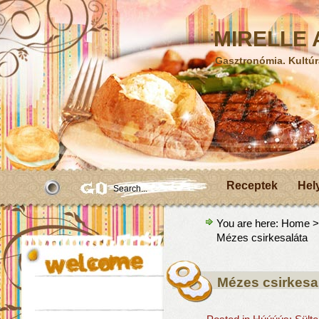
MIRELLE A
Gasztronómia. Kultúr
Receptek
Hel
You are here:
Home
Mézes csirkesaláta
Mézes csirkesa