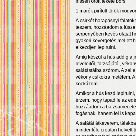
frissen őrölt fekete bors
1 marék pirított török mogyo
A csirkét harapásnyi falato
teszem, hozzáadom a fűszer
serpenyőben kevés olajat he
gyakori kevergetés mellett 
elkezdjen lepirulni.
Amíg készül a hús addig a 
leveleitől, torzsájától, vék
salátástálba szórom. A zel
vékony csíkokra metélem. A
kockázom.
Amikor a hús kezd lepiruln
érzem, hogy tapad le az edé
hozzáadom a balzsamecetet,
fogásnak, hanem fel is kapat
A salátát átkeverem, tálakb
mindenféle crouton helyett tö