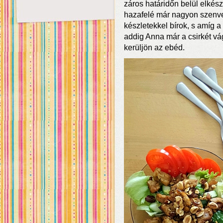
záros határidőn belül elkész
hazafelé már nagyon szenve
készletekkel bírok, s amíg a
addig Anna már a csirkét vá
kerüljön az ebéd.