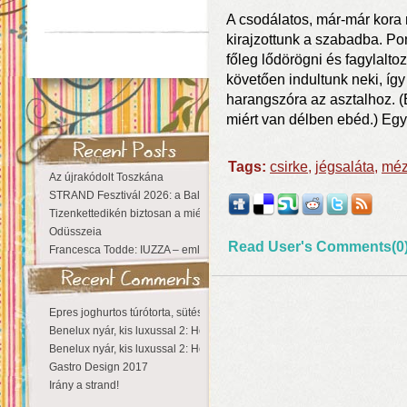
A csodálatos, már-már kora
kirajzottunk a szabadba. Po
főleg lődörögni és fagylalto
követően indultunk neki, íg
harangszóra az asztalhoz. (
miért van délben ebéd.) Eg
Tags:
csirke
,
jégsaláta
,
mé
Az újrakódolt Toszkána
STRAND Fesztivál 2026: a Balaton partján a nyár még tart!
Tizenkettedikén biztosan a miénk a Sziget!
Odüsszeia
Read User's Comments(0
Francesca Todde: IUZZA – emlékezet, táj és irodalom találkozása a Ma
Epres joghurtos túrótorta, sütés nélkül
Benelux nyár, kis luxussal 2: Hollandia
Benelux nyár, kis luxussal 2: Hollandia
Gastro Design 2017
Irány a strand!