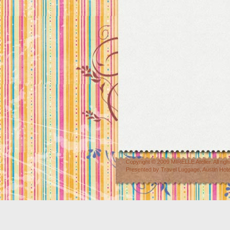
Copyright © 2009
MIRELLE Atelier
. All r
Presented by
Travel Luggage
,
Austin Hot