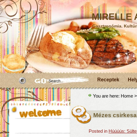
MIRELLE A
Gasztronómia. Kultúr
Receptek
Hel
You are here:
Home
>
Mézes csirkesa
Posted in
Húúúús: Sülte