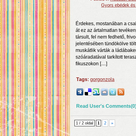
Gyors ebédek és
Érdekes, mostanában a csalá
át ez az ártalmatlan tevéken
társult, fel nem fedhető, fri
jelentésében tündökölve tölt
muskátlik várták a ládábake
szóáradatával tarkított teraszi
fikuszokon […]
Tags:
gorgonzola
Read User's Comments(0
1 / 2 oldal
1
2
»