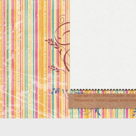
Copyright © 2009
MIRELLE Atelier
. All r
Presented by
Travel Luggage
,
Austin Hot