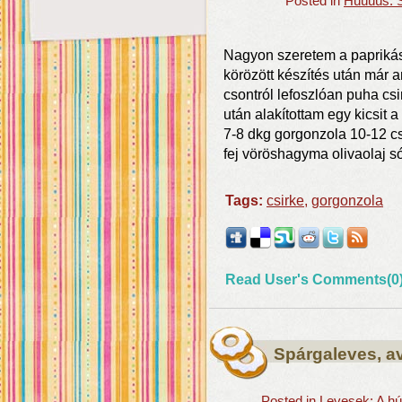
Posted in
Húúúús: S
Nagyon szeretem a paprikás 
körözött készítés után már 
csontról lefoszlóan puha cs
után alakítottam egy kicsit
7-8 dkg gorgonzola 10-12 cs
fej vöröshagyma olivaolaj s
Tags:
csirke
,
gorgonzola
Read User's Comments(0
Spárgaleves, a
Posted in
Levesek: A hú