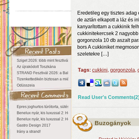
Eredetileg egy tisztes adag c
de aztán elkapott a láz és i
kanyarítottam a cukkinik fe
cukkinitekercsek 2 nagyobb
gorgonzola 10 db aszalt para
bors A cukkiniket megmosom,
szeletekre […]
Sziget 2026: több mint fesztivál, egy városnyi élmény
Az újrakódolt Toszkána
Tags:
cukkini
,
gorgonzola
,
STRAND Fesztivál 2026: a Balaton partján a nyár még tart!
Tizenkettedikén biztosan a miénk a Sziget!
Odüsszeia
Read User's Comments(2
Epres joghurtos túrótorta, sütés nélkül
Benelux nyár, kis luxussal 2: Hollandia
Benelux nyár, kis luxussal 2: Hollandia
Buzogányok
Gastro Design 2017
Irány a strand!