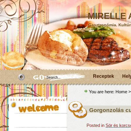
MIRELLE A
Gasztronómia. Kultúr
Receptek
Hel
You are here:
Home
>
Gorgonzolás cu
Posted in
Sör és korcs