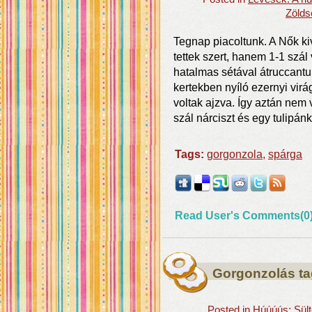
Zölds
Tegnap piacoltunk. A Nők k
tettek szert, hanem 1-1 szá
hatalmas sétával átruccant
kertekben nyíló ezernyi virág
voltak ajzva. Így aztán nem 
szál nárciszt és egy tulipánk
Tags:
gorgonzola
,
spárga
Read User's Comments(0
Gorgonzolás tag
Posted in
Húúúús: Sült