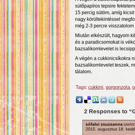
sütőpapíros tepsire fektete
15 percig sütöm, amíg kicsi
nagy körültekintéssel megfo
még 2-3 percre visszatolom 
Miután elkészült, hagyom kih
és a paradicsomokat is vék
bazsalikomlevelet is lecsipp
A végén a cukkinicsíkokra n
bazsalikomlevelet teszek, m
tálalom.
Tags:
cukkini
,
gorgonzola
,
o
2 Responses to “
sófalvi zsuzsanna
szerint
2015. augusztus 18. kedd