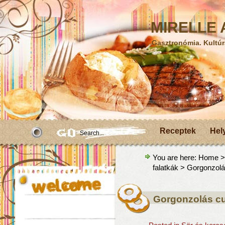
MIRELLE A
Gasztronómia. Kultúr
Receptek
Hel
You are here:
Home
falatkák
> Gorgonzolá
Gorgonzolás cu