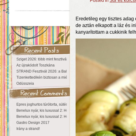
Posted in
Sör és korcs
Eredetileg egy tisztes adag c
de aztán elkapott a láz és i
kanyarítottam a cukkinik fel
Sziget 2026: több mint fesztivál, egy városnyi élmény
Az újrakódolt Toszkána
STRAND Fesztivál 2026: a Balaton partján a nyár még tart!
Tizenkettedikén biztosan a miénk a Sziget!
Odüsszeia
Epres joghurtos túrótorta, sütés nélkül
Benelux nyár, kis luxussal 2: Hollandia
Benelux nyár, kis luxussal 2: Hollandia
Gastro Design 2017
Irány a strand!