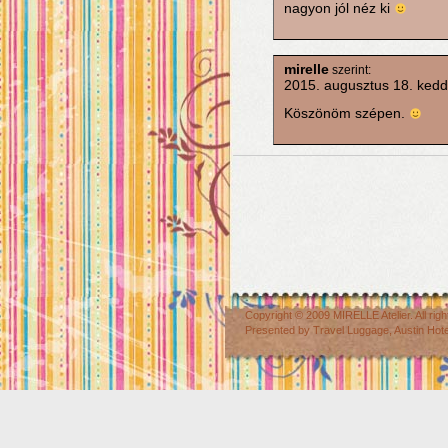
nagyon jól néz ki
mirelle
szerint:
2015. augusztus 18. kedd
Köszönöm szépen.
Copyright © 2009
MIRELLE Atelier
. All r
Presented by
Travel Luggage
,
Austin Hot