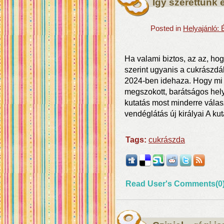
Így szerettünk 
Posted in
Helyajánló:
Ha valami biztos, az az, ho
szerint ugyanis a cukrászdá
2024-ben idehaza. Hogy mi a 
megszokott, barátságos hely
kutatás most minderre válas
vendéglátás új királyai A kut
Tags:
cukrászda
Read User's Comments(0