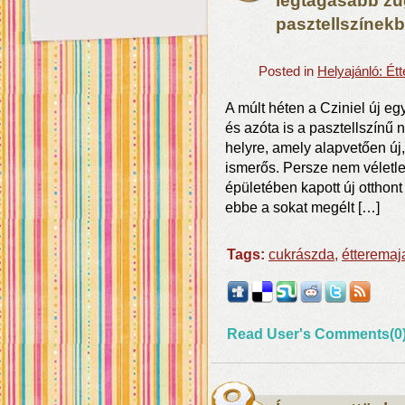
legtágasabb zug
pasztellszínek
Posted in
Helyajánló: É
A múlt héten a Cziniel új 
és azóta is a pasztellszínű 
helyre, amely alapvetően ú
ismerős. Persze nem véletl
épületében kapott új otthont
ebbe a sokat megélt […]
Tags:
cukrászda
,
étteremaj
Read User's Comments(0