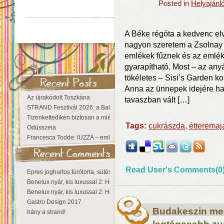
Posted in
Helyajánl
A Béke régóta a kedvenc elv
nagyon szeretem a Zsolnay
emlékek fűznek és az emlé
gyarapítható. Most – az an
tökéletes – Sisi’s Garden k
Anna az ünnepek idejére ha
Az újrakódolt Toszkána
tavaszban vált […]
STRAND Fesztivál 2026: a Balaton partján a nyár még tart!
Tizenkettedikén biztosan a miénk a Sziget!
Tags:
cukrászda
,
étteremaj
Odüsszeia
Francesca Todde: IUZZA – emlékezet, táj és irodalom találkozása a Ma
Read User's Comments(0
Epres joghurtos túrótorta, sütés nélkül
Benelux nyár, kis luxussal 2: Hollandia
Benelux nyár, kis luxussal 2: Hollandia
Gastro Design 2017
Budakeszin meg
Irány a strand!