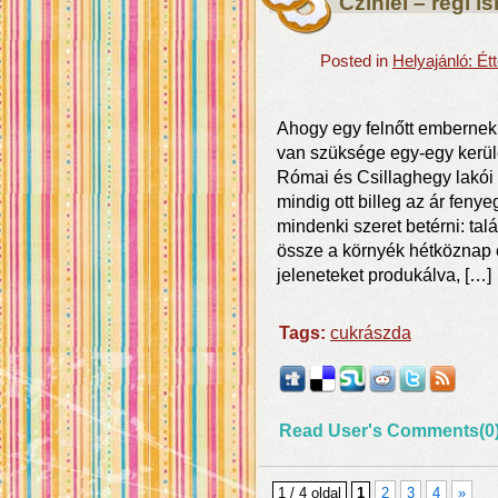
Cziniel – régi 
Posted in
Helyajánló: É
Ahogy egy felnőtt embernek
van szüksége egy-egy kerül
Római és Csillaghegy lakói
mindig ott billeg az ár feny
mindenki szeret betérni: talá
össze a környék hétköznap 
jeleneteket produkálva, […]
Tags:
cukrászda
Read User's Comments(0
1 / 4 oldal
1
2
3
4
»