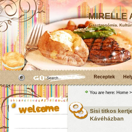
MIRELLE A
Gasztronómia. Kultúr
Receptek
Hel
You are here:
Home
>
Sisi titkos ker
Kávéházban