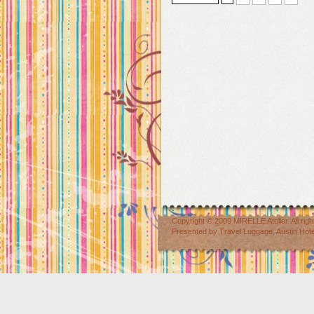
Copyright © 2009
MIRELLE Atelier
. All r
Presented by
Travel Luggage
,
Austin Hot