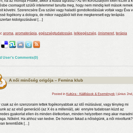
am, ha az mondja Pistike, akkor a kútba ugrassz? Az én korosztályom fixen ezzel a k
ésbe csomagolt szülői intelemmel tanulta meg, hogy nem mindig kell mások remek
teit követni. Szerencsére Éva szülei vagy haladó gondolkodásúak voltak vagy Éva v
ssé fogékony a dologra, de mikor nagyjából két éve megkeresett egy terápiás
zertan kidolgozásával […]
s:
aroma
,
aromaterápia
,
egészségtudatosság
,
lelkiegészség
,
önismeret
,
terápia
d User's Comments(0)
n a nyár még tart!
t!
A női minőség origója – Femina klub
j és irodalom találkozása a Mai Manó Házban
Posted in
Kultúra - Kiállítások & Események
| június 2nd
 csak az én szenzoraim lettek fogékonyabbak az idő múlásával, vagy tényleg mi
unk az az első generáció (az X és a milleniál), aki ennyire tudatosan küzd az
redes gyakorlat ellen és minden életkorban, minden helyzetben meg akar maradni
ga. Nőként. Ha ahhoz van kedve. De honnan fakad a nőiségünk, a női mivoltunk?
an teremtődik […]