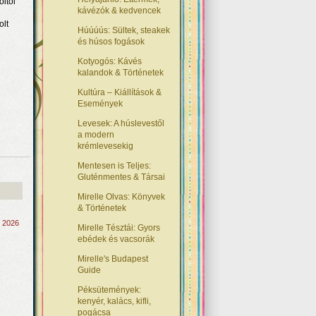
öltői
kávézók & kedvencek
olt
Húúúús: Sültek, steakek
és húsos fogások
Kotyogós: Kávés
kalandok & Történetek
Kultúra – Kiállítások &
Események
Levesek: A húslevestől
a modern
krémlevesekig
Mentesen is Teljes:
Gluténmentes & Társai
Mirelle Olvas: Könyvek
& Történetek
, 2026
Mirelle Tésztái: Gyors
ebédek és vacsorák
Mirelle's Budapest
Guide
Péksütemények:
kenyér, kalács, kifli,
pogácsa