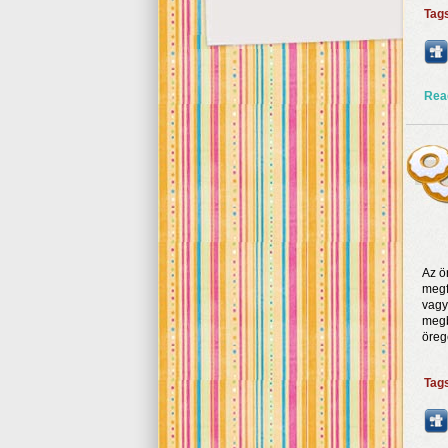
Tag
Rea
Az ö
megf
vagy
megb
öreg
Tag