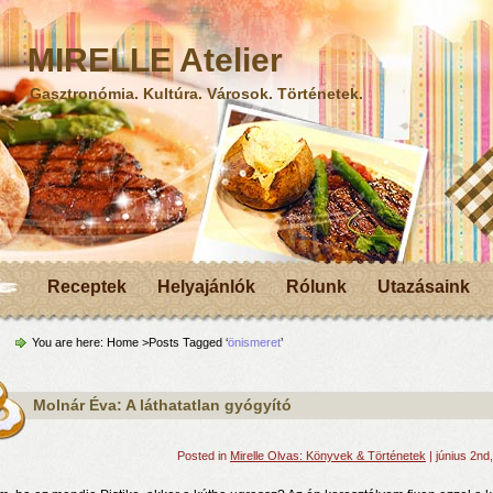
MIRELLE Atelier
Gasztronómia. Kultúra. Városok. Történetek.
Receptek
Helyajánlók
Rólunk
Utazásaink
You are here:
Home
>Posts Tagged ‘
önismeret
’
Molnár Éva: A láthatatlan gyógyító
Posted in
Mirelle Olvas: Könyvek & Történetek
| június 2nd