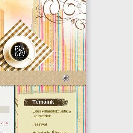
Témáink
Édes Pillanatok: Sütik &
Desszertek
, 2026
Fesztivál
Helyajánló: Éttermek,