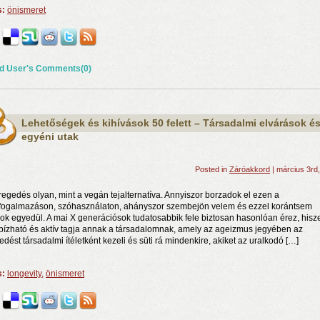
s:
önismeret
d User's Comments(0)
Lehetőségek és kihívások 50 felett – Társadalmi elvárások é
egyéni utak
Posted in
Záróakkord
| március 3rd
regedés olyan, mint a vegán tejalternatíva. Annyiszor borzadok el ezen a
ogalmazáson, szóhasználaton, ahányszor szembejön velem és ezzel korántsem
ok egyedül. A mai X generációsok tudatosabbik fele biztosan hasonlóan érez, hisz
ízható és aktív tagja annak a társadalomnak, amely az ageizmus jegyében az
edést társadalmi ítéletként kezeli és süti rá mindenkire, akiket az uralkodó […]
s:
longevity
,
önismeret