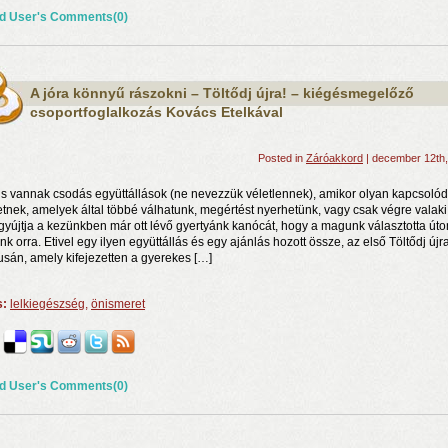
d User's Comments(0)
A jóra könnyű rászokni – Töltődj újra! – kiégésmegelőző
csoportfoglalkozás Kovács Etelkával
Posted in
Záróakkord
| december 12th
is vannak csodás együttállások (ne nevezzük véletlennek), amikor olyan kapcsoló
etnek, amelyek által többé válhatunk, megértést nyerhetünk, vagy csak végre valaki
yújtja a kezünkben már ott lévő gyertyánk kanócát, hogy a magunk választotta úto
nk orra. Etivel egy ilyen együttállás és egy ajánlás hozott össze, az első Töltődj újra
usán, amely kifejezetten a gyerekes […]
s:
lelkiegészség
,
önismeret
d User's Comments(0)