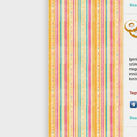
Rea
Igen
szül
megg
essü
kurz
Tag
Rea