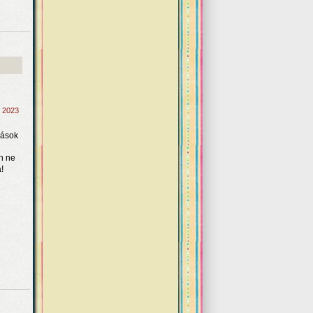
, 2023
dások
n ne
!