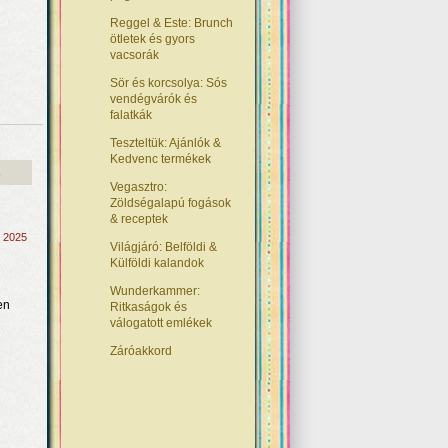
Reggel & Este: Brunch
ötletek és gyors
vacsorák
Sör és korcsolya: Sós
vendégvárók és
falatkák
Teszteltük: Ajánlók &
Kedvenc termékek
s
Vegasztro:
Zöldségalapú fogások
& receptek
, 2025
Világjáró: Belföldi &
Külföldi kalandok
Wunderkammer:
en
Ritkaságok és
válogatott emlékek
Záróakkord