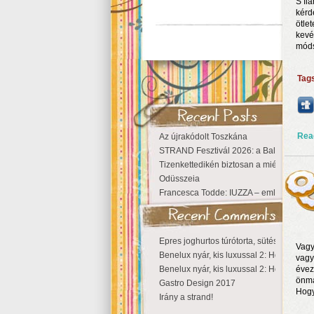
S fi
kérd
ötle
kevé
móds
Tag
Rea
Az újrakódolt Toszkána
STRAND Fesztivál 2026: a Balaton partjá
Tizenkettedikén biztosan a miénk a Szige
Odüsszeia
Francesca Todde: IUZZA – emlékezet, tá
Epres joghurtos túrótorta, sütés nélkül
Vagy
Benelux nyár, kis luxussal 2: Hollandia
vagy
Benelux nyár, kis luxussal 2: Hollandia
évez
önma
Gastro Design 2017
Hogy
Irány a strand!