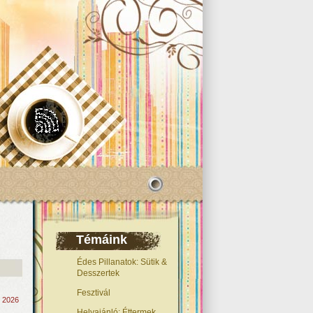
Témáink
Édes Pillanatok: Sütik &
Desszertek
Fesztivál
, 2026
Helyajánló: Éttermek,