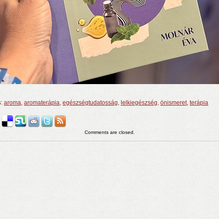
s:
aroma
,
aromaterápia
,
egészségtudatosság
,
lelkiegészség
,
önismeret
,
terápia
Comments are closed.