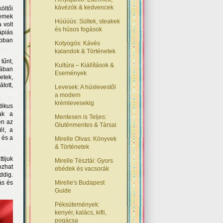
kávézók & kedvencek
öltői
remek
Húúúús: Sültek, steakek
 volt
és húsos fogások
ápiás
abban
Kotyogós: Kávés
kalandok & Történetek
tűnt,
Kultúra – Kiállítások &
vában
Események
etek,
tott,
Levesek: A húslevestől
a modern
krémlevesekig
dikus
ak a
Mentesen is Teljes:
en az
Gluténmentes & Társai
él, a
 és a
Mirelle Olvas: Könyvek
& Történetek
tijuk
Mirelle Tésztái: Gyors
ozhat
ebédek és vacsorák
ddig.
ás és
Mirelle's Budapest
Guide
Péksütemények:
kenyér, kalács, kifli,
pogácsa