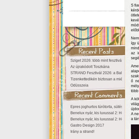
S fi
kérd
ötle
kevé
móds
előb
Nem 
így 
mind
az i
segé
Sziget 2026: több mint fesztivál, egy vá
Amel
Az újrakódolt Toszkána
ala
STRAND Fesztivál 2026: a Balaton partjá
szak
Tizenkettedikén biztosan a miénk a Szige
ő ne
Odüsszeia
mély
több
A kö
vilá
Epres joghurtos túrótorta, sütés nélkül
újdo
Benelux nyár, kis luxussal 2: Hollandia
A ne
a tá
Benelux nyár, kis luxussal 2: Hollandia
Gastro Design 2017
Irány a strand!