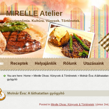
MIRELLE Atelier
Gasztronómia. Kultúra. Városok. Történetek.
Receptek
Helyajánlók
Rólunk
Utazásaink
You are here:
Home
>
Mirelle Olvas: Könyvek & Történetek
> Molnár Éva: A láthatatlan
gyógyító
Molnár Éva: A láthatatlan gyógyító
Posted in
Mirelle Olvas: Könyvek & Történetek
| június 2nd