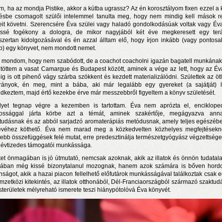
am, ha az mondja Pistike, akkor a kútba ugrassz? Az én korosztályom fixen ezzel a k
ésbe csomagolt szülői intelemmel tanulta meg, hogy nem mindig kell mások 
teit követni. Szerencsére Éva szülei vagy haladó gondolkodásúak voltak vagy Éva
ssé fogékony a dologra, de mikor nagyjából két éve megkeresett egy ter
zertan kidolgozásával és én azzal álltam elő, hogy írjon inkább (vagy pontos
b) egy könyvet, nem mondott nemet.
mondom, hogy nem szabódott, de a coachot coacholni igazán bagatell munkának 
ütöttem a vasat Camargue és Budapest között, aminek a vége az lett, hogy az É
ig is ott pihenő vágy szárba szökkent és kezdett materializálódni. Születtek az ötl
rányok, én meg, mint a bába, aki már legalább egy gyereket (a sajátját) lá
dkeztem, majd értő kezekbe érve már messzebbről figyeltem a könyv születését.
rosnyi élmény
yet tegnap végre a kezemben is tartottam. Éva nem aprózta el, enciklope
possággal járta körbe azt a témát, aminek szakértője, megágyazva ann
n a nyár még tart!
tudásnak és az abból sarjadzó aromaterápiás metódusnak, amely teljes egészéb
t!
véhez köthető. Éva nem marad meg a közkedvelten közhelyes megfejtésekn
ebb összefüggések felé mutat, erre predesztinálja természetgyógyász végzettsége
 évtizedes támogatói munkássága.
tet önmagában is jó útmutató, nemcsak azoknak, akik az illatok és önnön tudatalat
gában még kissé bizonytalanul mozognak, hanem azok számára is bőven hord
nságot, akik a hazai piacon fellelhető előfutárok munkásságával találkoztak csak e
mzetközi kitekintés, az illatok otthonából, Dél-Franciaországból származó szaktud
rsterületek mélyreható ismerete teszi hiánypótolóvá Éva könyvét.