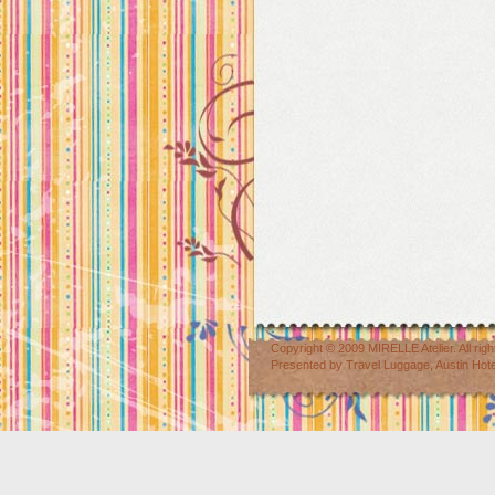
Copyright © 2009
MIRELLE Atelier
. All r
Presented by
Travel Luggage
,
Austin Hot