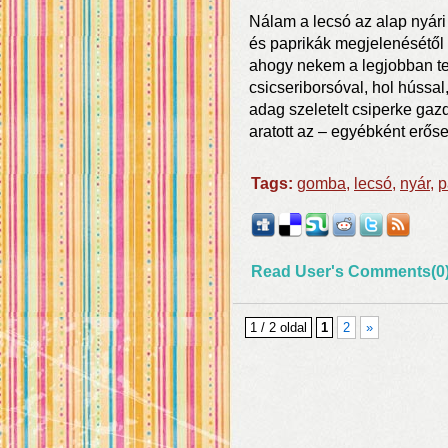
Nálam a lecsó az alap nyári
és paprikák megjelenésétől
ahogy nekem a legjobban tet
csicseriborsóval, hol hússa
adag szeletelt csiperke gazd
aratott az – egyébként erős
Tags:
gomba
,
lecsó
,
nyár
,
p
Read User's Comments(0
1 / 2 oldal
1
2
»