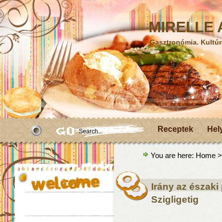
MIRELLE A
Gasztronómia. Kultúr
Receptek
Hel
You are here:
Home
>
Irány az északi 
Szigligetig