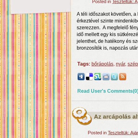
Posted in
Teszteltük: 
A téli időszakot követően, a
érkeztével szinte mindenkib
szerezzen. A megfelelő fén
idő mellett egy kis sütkérez
jelenthet, de hatékony és s
bronzosítók is, napozás utá
Tags:
bőrápolás
,
nyár
,
szép
Read User's Comments(0
Az arcápolás a
Posted in
Teszteltük: Aj