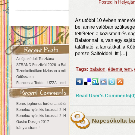
Posted in
Helyajá
Az utóbbi 10 évben már erő
be, amire valóban szüksége
feltételen a közismert és n
Balatonnal is, van egy sajá
található, a lankákkal, a Kő
persze Salfölddel. Itt […]
Az újrakódolt Toszkána
STRAND Fesztivál 2026: a Balaton partján a nyár még tart!
Tags:
balaton
,
éttemajrem
,
Tizenkettedikén biztosan a miénk a Sziget!
Odüsszeia
Francesca Todde: IUZZA – emlékezet, táj és irodalom találkozása a Ma
Read User's Comments(0
Epres joghurtos túrótorta, sütés nélkül
Benelux nyár, kis luxussal 2: Hollandia
Benelux nyár, kis luxussal 2: Hollandia
Napcsókolta ba
Gastro Design 2017
Irány a strand!