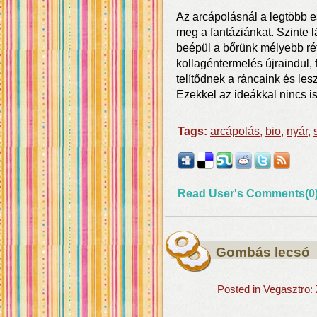
Az arcápolásnál a legtöbb 
meg a fantáziánkat. Szinte 
beépül a bőrünk mélyebb rét
kollagéntermelés újraindul, 
telítődnek a ráncaink és le
Ezekkel az ideákkal nincs is
Tags:
arcápolás
,
bio
,
nyár
,
Read User's Comments(0
Gombás lecsó
Posted in
Vegasztro: