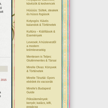
kávézók & kedvencek
A
tó
Húúúús: Sültek, steakek
olt
és húsos fogások
Kotyogós: Kávés
kalandok & Történetek
Kultúra – Kiállítások &
Események
Levesek: A húslevestől
a modern
krémlevesekig
Mentesen is Teljes:
Gluténmentes & Társai
Mirelle Olvas: Könyvek
& Történetek
Mirelle Tésztái: Gyors
, 2015
ebédek és vacsorák
Mirelle's Budapest
a
Guide
e
Péksütemények:
kenyér, kalács, kifli,
pogácsa