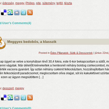
s:
édesség
,
meggy
,
Philips
,
pite
,
sütemény
,
tejföl
,
tészta
d User's Comments(4)
Meggyes bedobós, a klasszik
Posted in
Édes Pillanatok: Sütik & Desszertek
| június 22nd
ap ügyet se vetve a konyhában lévő 30,4 fokra, este 6-kor bekapcsoltam a sütőt, m
enni vágytak. Már délelőtt kiénekeltek a hentesnél néhány boldog csirkecombot, m
kérték vacsora gyanánt. Így aztán néhány cukkinit felkockáztam, hozzáhajítottam h
tén felkockázott paradicsomot, meglocsoltam olíva olajjal, sót és kakukkfüvet szórta
 ezen az ágyon megsütöttem […]
s:
desszert
,
meggy
d User's Comments(0)