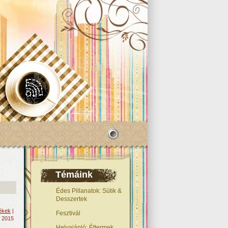
Témáink
Édes Pillanatok: Sütik &
Desszertek
mékek
|
Fesztivál
 2015
Helyajánló: Éttermek,