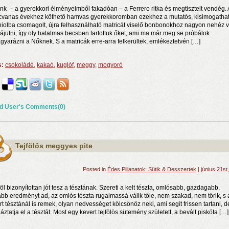
nk – a gyerekkori élményeimből fakadóan – a Ferrero ritka és megtisztelt vendég. 
cvanas évekhez köthető hamvas gyerekkoromban ezekhez a mutatós, kisimogatha
niolba csomagolt, újra felhasználható matricát viselő bonbonokhoz nagyon nehéz v
ájutni, így oly hatalmas becsben tartottuk őket, ami ma már meg se próbálok
gyarázni a Nőknek. S a matricák erre-arra felkerültek, emlékeztetvén […]
s:
csokoládé
,
kakaó
,
kuglóf
,
meggy
,
mogyoró
d User's Comments(0)
n a nyár még tart!
t!
j és irodalom találkozása a Mai Manó Házban
Tejfölös meggyes pite
Posted in
Édes Pillanatok: Sütik & Desszertek
| június 21st
föl bizonyítottan jót tesz a tésztának. Szereti a kelt tészta, omlósabb, gazdagabb,
bb eredményt ad, az omlós tészta rugalmassá válik tőle, nem szakad, nem törik, s 
rt tésztánál is remek, olyan nedvességet kölcsönöz neki, ami segít frissen tartani, d
ztatja el a tésztát. Most egy kevert tejfölös sütemény született, a bevált piskóta […]