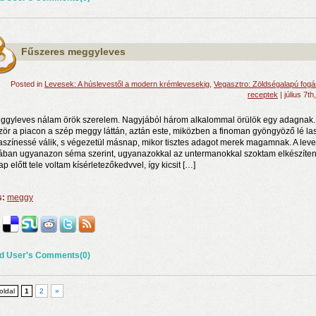
Fűszeres meggyleves
Posted in
Levesek: A húslevestől a modern krémlevesekig
,
Vegasztro: Zöldségalapú fog
receptek
| július 7th
ggyleves nálam örök szerelem. Nagyjából három alkalommal örülök egy adagnak.
zör a piacon a szép meggy láttán, aztán este, miközben a finoman gyöngyöző lé la
aszínessé válik, s végezetül másnap, mikor tisztes adagot merek magamnak. A leve
lában ugyanazon séma szerint, ugyanazokkal az untermanokkal szoktam elkészíten
p előtt tele voltam kísérletezőkedvvel, így kicsit […]
s:
meggy
d User's Comments(0)
 oldal
1
2
»