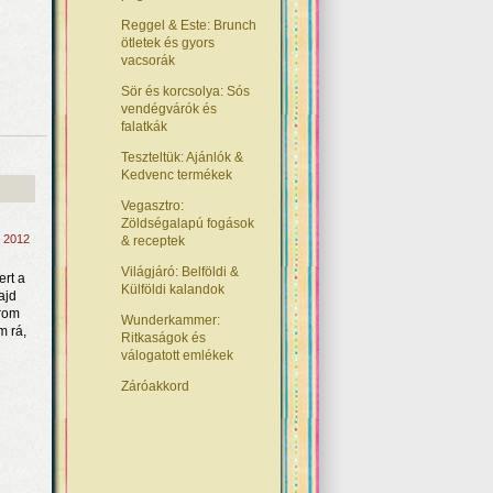
Reggel & Este: Brunch
ötletek és gyors
vacsorák
Sör és korcsolya: Sós
vendégvárók és
falatkák
Teszteltük: Ajánlók &
Kedvenc termékek
Vegasztro:
Zöldségalapú fogások
, 2012
& receptek
Világjáró: Belföldi &
ert a
Külföldi kalandok
ajd
árom
Wunderkammer:
m rá,
Ritkaságok és
válogatott emlékek
Záróakkord