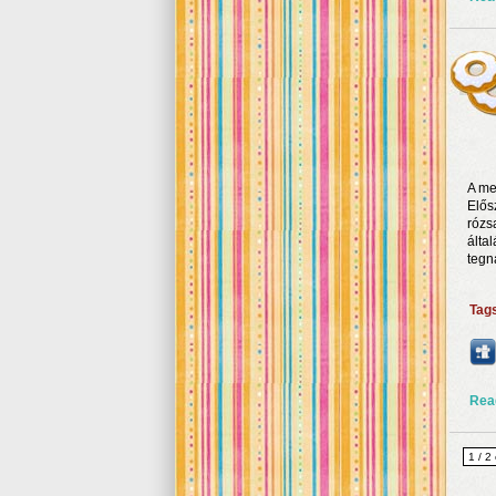
A me
Elős
rózs
álta
tegna
Tag
Rea
1 / 2