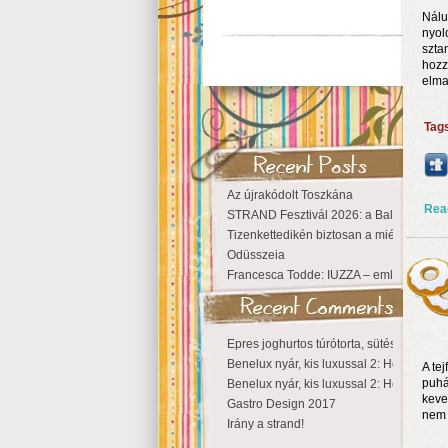
Nálu
nyol
szta
hozz
elma
Tag
Az újrakódolt Toszkána
Rea
STRAND Fesztivál 2026: a Balaton partjá
Tizenkettedikén biztosan a miénk a Szige
Odüsszeia
Francesca Todde: IUZZA – emlékezet, tá
Epres joghurtos túrótorta, sütés nélkül
Benelux nyár, kis luxussal 2: Hollandia
A tej
puhá
Benelux nyár, kis luxussal 2: Hollandia
keve
Gastro Design 2017
nem á
Irány a strand!