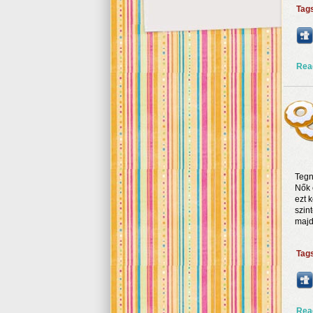
Tag
Rea
Tegn
Nők 
ezt 
szin
majd
Tag
Rea