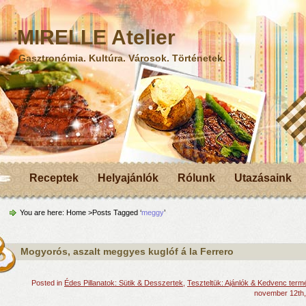
MIRELLE Atelier
Gasztronómia. Kultúra. Városok. Történetek.
Receptek
Helyajánlók
Rólunk
Utazásaink
You are here:
Home
>Posts Tagged ‘
meggy
’
Mogyorós, aszalt meggyes kuglóf á la Ferrero
Posted in
Édes Pillanatok: Sütik & Desszertek
,
Teszteltük: Ajánlók & Kedvenc ter
november 12th,