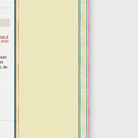
ások &
, 2010
ssan
st
i, de