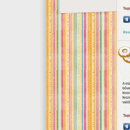
Tag
Rea
A mú
bőve
kissr
fesz
való
Tag