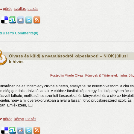
s:
görög
,
szállás
,
utazás
d User's Comments(0)
Olvass és küldj a nyaralásodról képeslapot! – NIOK júliusi
kihívás
Posted in
Mirelle Olvas: Könyvek & Történetek
| július 5th
ltkorában belefutottam egy cikkbe a neten, amelyet el se kellett olvasnom, a cím és
n elég gondolkodnivalót adtak. A cikkhez társított képen egy frottírköpenyben ácso
ác volt látható, mellkasához szorított társasokkal és könyvekkel és a cikk az hivatott
egetni, hogy a mi gyerekkorunkban a nyár a lassan folyó prücskörészéről szólt. És
ban. Emlékszem, […]
s:
görög
,
könyv
,
utazás