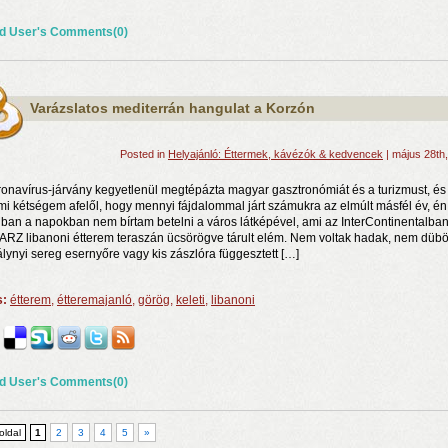
d User's Comments(0)
Varázslatos mediterrán hangulat a Korzón
Posted in
Helyajánló: Éttermek, kávézók & kedvencek
| május 28th
ronavírus-járvány kegyetlenül megtépázta magyar gasztronómiát és a turizmust, és
i kétségem afelől, hogy mennyi fájdalommal járt számukra az elmúlt másfél év, én
ban a napokban nem bírtam betelni a város látképével, ami az InterContinentalba
 ARZ libanoni étterem teraszán ücsörögve tárult elém. Nem voltak hadak, nem dübö
álynyi sereg esernyőre vagy kis zászlóra függesztett […]
s:
étterem
,
étteremajanló
,
görög
,
keleti
,
libanoni
d User's Comments(0)
 oldal
1
2
3
4
5
»