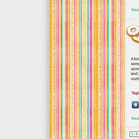
Rea
A ko
semm
azon
lévő
oszt
Tag
Rea
1 / 5