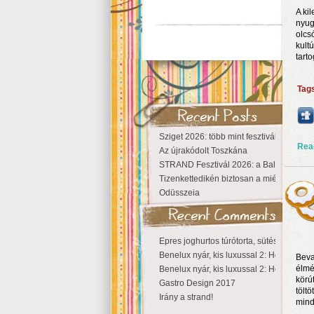
A ki
nyug
olcs
kult
tart
Tag
Sziget 2026: több mint fesztivál, egy vá
Rea
Az újrakódolt Toszkána
STRAND Fesztivál 2026: a Balaton partjá
Tizenkettedikén biztosan a miénk a Szige
Odüsszeia
Epres joghurtos túrótorta, sütés nélkül
Benelux nyár, kis luxussal 2: Hollandia
Beva
élmé
Benelux nyár, kis luxussal 2: Hollandia
körú
Gastro Design 2017
tölt
Irány a strand!
mind