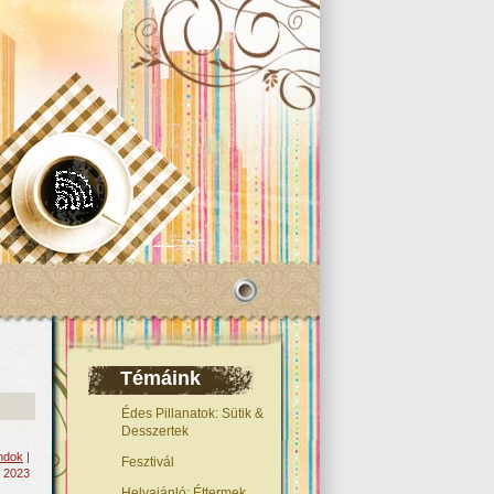
Témáink
Édes Pillanatok: Sütik &
Desszertek
andok
|
Fesztivál
, 2023
Helyajánló: Éttermek,