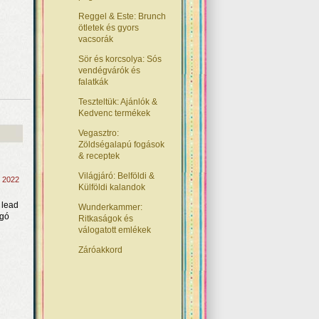
Reggel & Este: Brunch
ötletek és gyors
vacsorák
Sör és korcsolya: Sós
vendégvárók és
falatkák
Teszteltük: Ajánlók &
Kedvenc termékek
Vegasztro:
Zöldségalapú fogások
& receptek
Világjáró: Belföldi &
, 2022
Külföldi kalandok
 lead
Wunderkammer:
rgó
Ritkaságok és
válogatott emlékek
Záróakkord