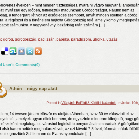
lencvenes években – mint minden tisztességes, nyaralni vágyó magyar állampolgár
ati nyitással egy időben, felfedeztük magunknak Görögországot. Nálunk nem az
óság, a tengerparti lét volt az elsődleges szempont, anyát minden esetben a görög
úra, a régészet és a történelem hajtotta Görögország felé, amely komoly meglepeté
ogatott számunkra. A negyvenévnyi bezártság után számára […]
s:
görög
,
görögország
,
padlizsán
,
paprika
,
paradicsom
,
uborka
,
utazás
rosnyi élmény
d User's Comments(0)
n a nyár még tart!
t!
Athén – négy nap alatt
Posted in
Világjáró: Belföldi & Külföldi kalandok
| március 19th
llom, 14 évesen jártam először és utoljára Athénban, azaz 30 év választott el az
nyeimtől, amelyek ugyan éltek bennem, de egy szinte mindenre kiterjedő, nagy gö
t részeként meglátogatott városból leginkább benyomásaim maradtak. A görögökné
ött első három hetünk meghatározó volt, az ezt követő 7-8 évet jóformán náluk töltött
et megnéztünk Schliemann és Evans nyomdokain […]