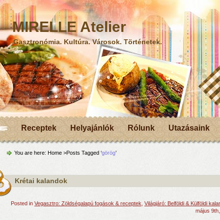
MIRELLE Atelier
Gasztronómia. Kultúra. Városok. Történetek.
Receptek
Helyajánlók
Rólunk
Utazásaink
You are here:
Home
>Posts Tagged ‘
görög
’
Krétai kalandok
Posted in
Vegasztro: Zöldségalapú fogások & receptek
,
Világjáró: Belföldi & Külföldi kal
május 9th