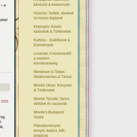
kávézók & kedvencek
 – a
Húúúús: Sültek, steakek
és húsos fogások
seket
Kotyogós: Kávés
kalandok & Történetek
Kultúra – Kiállítások &
Események
Levesek: A húslevestől
a modern
krémlevesekig
Mentesen is Teljes:
Gluténmentes & Társai
Mirelle Olvas: Könyvek
& Történetek
Mirelle Tésztái: Gyors
, 2023
ebédek és vacsorák
Mirelle's Budapest
rög
Guide
l
Péksütemények:
ük,
kenyér, kalács, kifli,
pogácsa