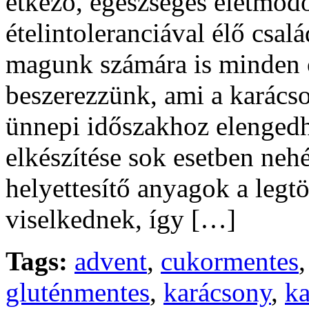
étkező, egészséges életmódo
ételintoleranciával élő csal
magunk számára is minden 
beszerezzünk, ami a karácso
ünnepi időszakhoz elengedh
elkészítése sok esetben neh
helyettesítő anyagok a legt
viselkednek, így […]
Tags:
advent
,
cukormentes
gluténmentes
,
karácsony
,
ka