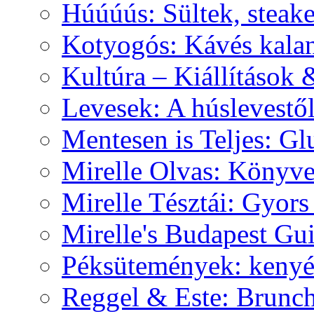
Húúúús: Sültek, steak
Kotyogós: Kávés kala
Kultúra – Kiállítások
Levesek: A húslevestő
Mentesen is Teljes: G
Mirelle Olvas: Könyv
Mirelle Tésztái: Gyors
Mirelle's Budapest Gu
Péksütemények: kenyér,
Reggel & Este: Brunch