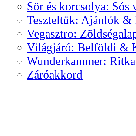
Sör és korcsolya: Sós 
Teszteltük: Ajánlók &
Vegasztro: Zöldségala
Világjáró: Belföldi & 
Wunderkammer: Ritkas
Záróakkord