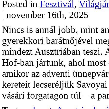
Posted in
Fesztivál
,
Világjá
| november 16th, 2025
Nincs is annál jobb, mint a
gyerekkori barátnőjével meg
mindezt Ausztriában teszi.
Hof-ban jártunk, ahol most 
amikor az adventi ünnepvá
kereteit lecseréljük Savoyai
vásári forgatagon túl – a p