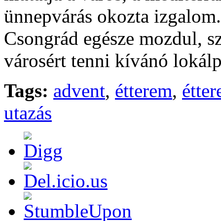
ünnepvárás okozta izgalom.
Csongrád egésze mozdul, sz
városért tenni kívánó lokál
Tags:
advent
,
étterem
,
étte
utazás