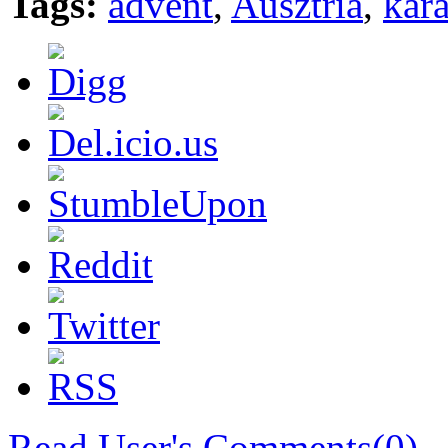
Tags:
advent
,
Ausztria
,
kar
Read User's Comments(0)