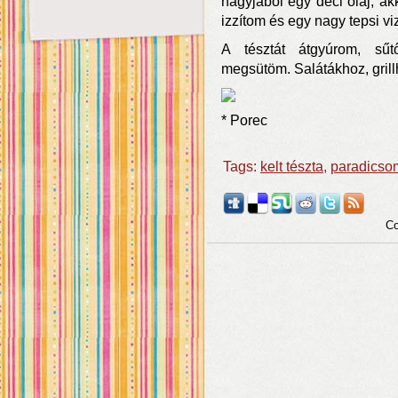
nagyjából egy deci olaj, akk
izzítom és egy nagy tepsi viz
A tésztát átgyúrom, sűt
megsütöm. Salátákhoz, grill
* Porec
Tags:
kelt tészta
,
paradicso
Co