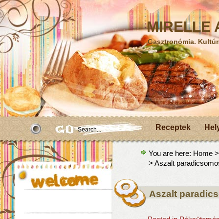
MIRELLE A
Gasztronómia. Kultúr
Receptek
Hel
You are here:
Home
> Aszalt paradicsomo
Aszalt paradic