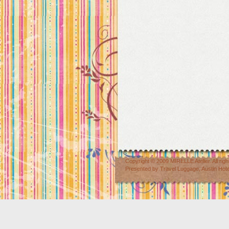
Copyright © 2009
MIRELLE Atelier
. All r
Presented by
Travel Luggage
,
Austin Hot