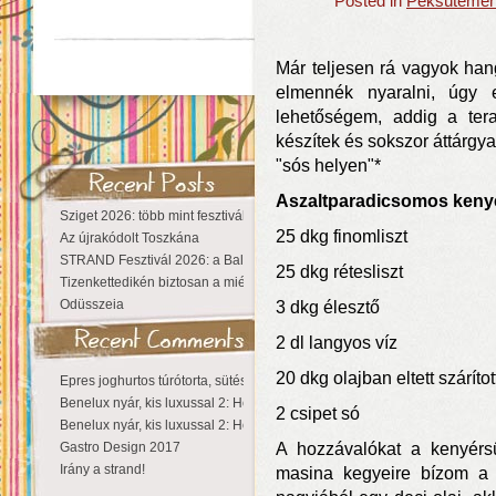
Posted in
Péksüteménye
Már teljesen rá vagyok ha
elmennék nyaralni, úgy
lehetőségem, addig a teras
készítek és sokszor áttárgya
"sós helyen"*
Aszaltparadicsomos keny
Sziget 2026: több mint fesztivál, egy városnyi élmény
25 dkg finomliszt
Az újrakódolt Toszkána
STRAND Fesztivál 2026: a Balaton partján a nyár még tart!
25 dkg rétesliszt
Tizenkettedikén biztosan a miénk a Sziget!
Odüsszeia
3 dkg élesztő
2 dl langyos víz
20 dkg olajban eltett szárít
Epres joghurtos túrótorta, sütés nélkül
Benelux nyár, kis luxussal 2: Hollandia
2 csipet só
Benelux nyár, kis luxussal 2: Hollandia
Gastro Design 2017
A hozzávalókat a kenyérs
Irány a strand!
masina kegyeire bízom a