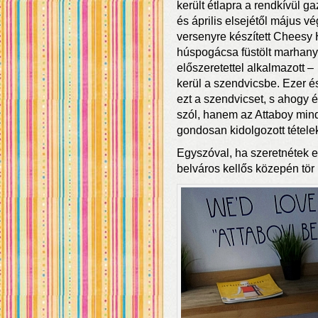
került étlapra a rendkívül g
és április elsejétől május vé
versenyre készített Cheesy 
húspogácsa füstölt marhanyak
előszeretettel alkalmazott
kerül a szendvicsbe. Ezer é
ezt a szendvicset, s ahogy 
szól, hanem az Attaboy mind
gondosan kidolgozott tétele
Egyszóval, ha szeretnétek e
belváros kellős közepén tör 