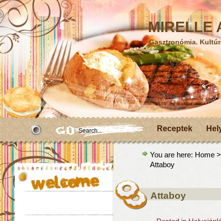
MIRELLE A
Gasztronómia. Kultúr
Receptek
Hel
You are here:
Home
Attaboy
Attaboy