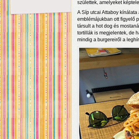
születtek, amelyeket képtele
A Síp utcai Attaboy kínálata 
emblémájukban ott figyelő p
társult a hot dog és mostan
tortillák is megjelentek, de 
mindig a burgereiről a leghí