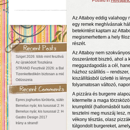
Posted in
Helyajánl
Az Attaboy eddig valahogy 
egy remek meghívásnak hála
betekintést kaptam az Atta
megismerhettem a hely filoz
részét.
Az Attaboy nem szokványos b
Sziget 2026: több mint fesztivál, egy városnyi élmény
összerántott bisztró, ahol a 
Az újrakódolt Toszkána
meggazdagodás a cél, hanem
STRAND Fesztivál 2026: a Balaton partján a nyár még tart!
házhoz szállítós – rendszer,
Tizenkettedikén biztosan a miénk a Sziget!
kiszállításból üzletté is lény
Odüsszeia
folyamatosan változó, napon
A pizzára és burgerre alap
Epres joghurtos túrótorta, sütés nélkül
kitermelte a maga törzsközön
Benelux nyár, kis luxussal 2: Hollandia
krumplitól (hallomásból tud
Benelux nyár, kis luxussal 2: Hollandia
tesztelni meg muszáj lesz, m
Gastro Design 2017
vékony tésztás, olasz pizzák
Irány a strand!
túlgondolt burgereket, amel