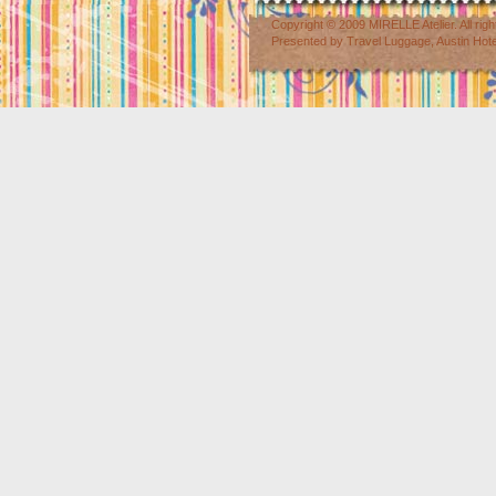
Copyright © 2009
MIRELLE Atelier
. All r
Presented by
Travel Luggage
,
Austin Hot