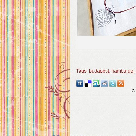
Tags:
budapest
,
hamburger
Co