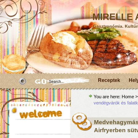
MIRELLE A
Gasztronómia. Kultúr
Receptek
Hel
You are here:
Home
>A
vendégvárók és falat
Medvehagymás,
Airfryerben süt