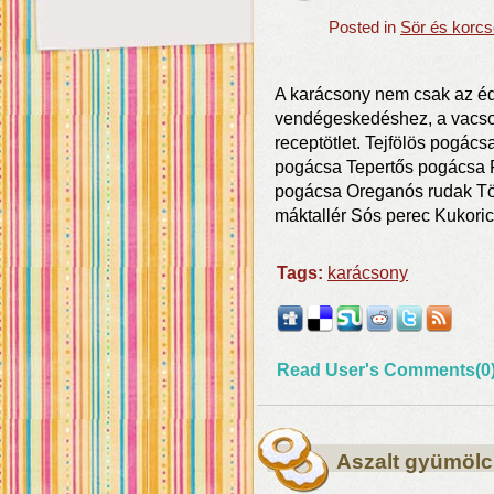
Posted in
Sör és korcs
A karácsony nem csak az éde
vendégeskedéshez, a vacsor
receptötlet. Tejfölös pogács
pogácsa Tepertős pogácsa 
pogácsa Oreganós rudak Tölt
máktallér Sós perec Kukori
Tags:
karácsony
Read User's Comments(0
Aszalt gyümölc