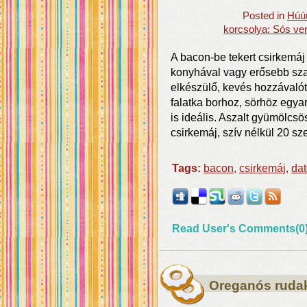
Posted in
Húúú
korcsolya: Sós ve
A bacon-be tekert csirkemáj 
konyhával vagy erősebb sza
elkészülő, kevés hozzávalót
falatka borhoz, sörhöz egyar
is ideális. Aszalt gyümölcs
csirkemáj, szív nélkül 20 s
Tags:
bacon
,
csirkemáj
,
dat
Read User's Comments(0
Oreganós ruda