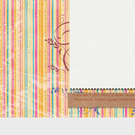
Copyright © 2009
MIRELLE Atelier
. All r
Presented by
Travel Luggage
,
Austin Hot