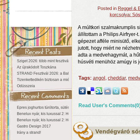
Posted in
Reggel & E
korcsolya: Sós
A múltkori szalmakrumplis s
állítottam a Philips Airfryer
gépezet afféle minisütő, elk
jutott, hogy miért ne nézhet
adta a medvehagymát, a hűt
Sziget 2026: több mint fesztivál, egy városnyi élmény
húsvéti menühöz amúgy is j
Az újrakódolt Toszkána
STRAND Fesztivál 2026: a Balaton partján a nyár még tart!
Tags:
angol
,
cheddar
,
med
Tizenkettedikén biztosan a miénk a Sziget!
Odüsszeia
Read User's Comments(0
Epres joghurtos túrótorta, sütés nélkül
Benelux nyár, kis luxussal 2: Hollandia
Benelux nyár, kis luxussal 2: Hollandia
Gastro Design 2017
Vendégváró só
Irány a strand!