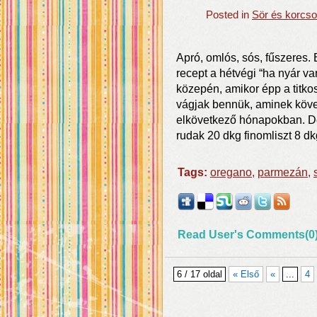
Posted in
Sör és korcso
Apró, omlós, sós, fűszeres.
recept a hétvégi “ha nyár v
közepén, amikor épp a titkos
vágjak bennük, aminek köve
elkövetkező hónapokban. De
rudak 20 dkg finomliszt 8 dk
Tags:
oregano
,
parmezán
,
Read User's Comments(0
6 / 17 oldal
« Első
«
...
4