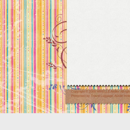
Copyright © 2009
MIRELLE Atelier
. All r
Presented by
Travel Luggage
,
Austin Hot