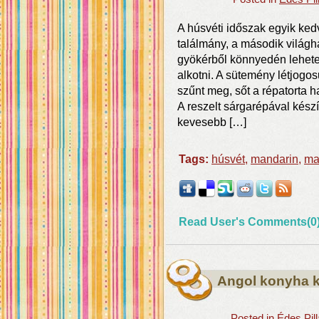
A húsvéti időszak egyik ked
találmány, a második világh
gyökérből könnyedén lehetet
alkotni. A sütemény létjogo
szűnt meg, sőt a répatorta 
A reszelt sárgarépával készít
kevesebb […]
Tags:
húsvét
,
mandarin
,
ma
Read User's Comments(0
Angol konyha k
Posted in
Édes Pil