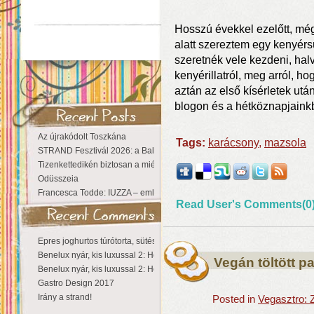
Hosszú évekkel ezelőtt, még
alatt szereztem egy kenyérs
szeretnék vele kezdeni, hal
kenyérillatról, meg arról, h
aztán az első kísérletek utá
blogon és a hétköznapjainkba
Az újrakódolt Toszkána
Tags:
karácsony
,
mazsola
STRAND Fesztivál 2026: a Balaton partján a nyár még tart!
Tizenkettedikén biztosan a miénk a Sziget!
Odüsszeia
Francesca Todde: IUZZA – emlékezet, táj és irodalom találkozása a Ma
Read User's Comments(0
Epres joghurtos túrótorta, sütés nélkül
Benelux nyár, kis luxussal 2: Hollandia
Vegán töltött p
Benelux nyár, kis luxussal 2: Hollandia
Gastro Design 2017
Irány a strand!
Posted in
Vegasztro: 