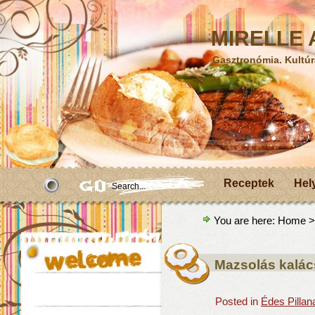
MIRELLE A
Gasztronómia. Kultúr
Receptek
Hel
You are here:
Home
>
Mazsolás kalác
Posted in
Édes Pillan