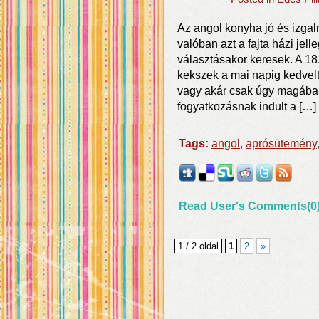
Az angol konyha jó és izga
valóban azt a fajta házi jell
választásakor keresek. A 18.
kekszek a mai napig kedvelt
vagy akár csak úgy magában
fogyatkozásnak indult a […]
Tags:
angol
,
aprósütemény
Read User's Comments(0
1 / 2 oldal
1
2
»