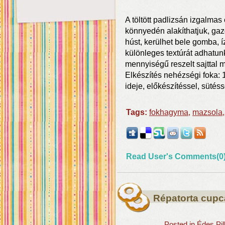
A töltött padlizsán izgalmas é
könnyedén alakíthatjuk, gazd
húst, kerülhet bele gomba, í
különleges textúrát adhatu
mennyiségű reszelt sajttal m
Elkészítés nehézségi foka: 
ideje, előkészítéssel, sütéss
Tags:
fokhagyma
,
mazsola
Read User's Comments(0
Répatorta cup
Posted in
Édes Pil